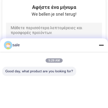
49
Αφήστε ένα μήνυμα
Σύνδεση κυλίνδρων
We bellen je snel terug!
θεριστών
χορτοταπήτων
sale
60
5:29 AM
Υδραυλικός
Good day, what product are you looking for?
κύλινδρος
Λαϊκή κατηγορία
Όλα
θεριστών
χορτοταπήτων
Μέρη Θεριστών 
Μέρη Θεριστών 
Χορτοταπήτων Για 
Χορτοταπήτων Για 
Toro
Deere
65