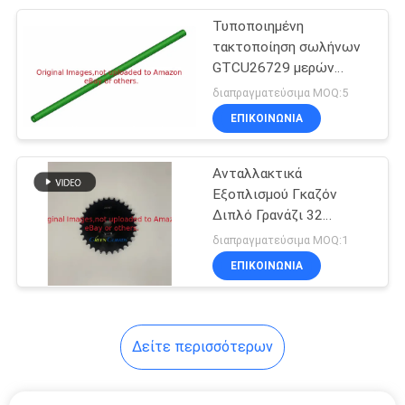
Τυποποιημένη
83
τακτοποίηση σωλήνων
Σφραγίδες
GTCU26729 μερών
αντικατάστασης
διαπραγματεύσιμα MOQ:5
θεριστών
θεριστών
ΕΠΙΚΟΙΝΩΝΊΑ
χορτοταπήτων για
χορτοταπήτων
DEERE
Ανταλλακτικά
Εξοπλισμού Γκαζόν
Διπλό Γρανάζι 32
61
δοντιών & 12 δοντιών
διαπραγματεύσιμα MOQ:1
Φίλτρα θεριστών
G210407 Ταιριάζει σε
ΕΠΙΚΟΙΝΩΝΊΑ
Διανομείς Millcreek
χορτοταπήτων
3100/3200 Turf Tiger
Δείτε περισσότερων