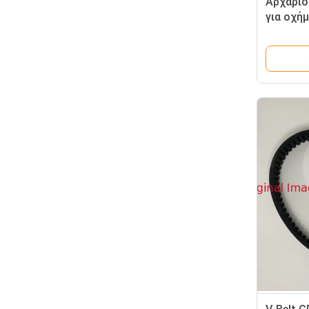
Αρχάριο
για οχήμ
Alligato