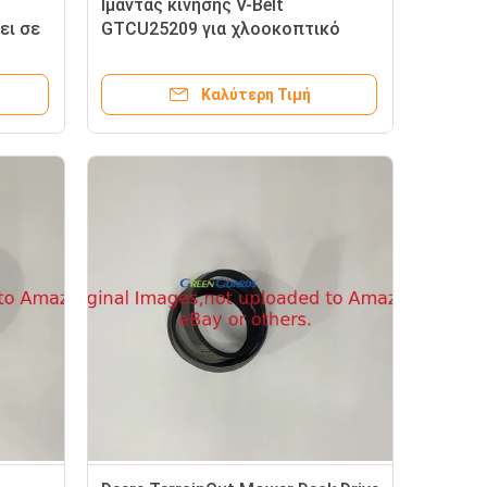
Ιμάντας κίνησης V-Belt
ει σε
GTCU25209 για χλοοκοπτικό
re
γκαζόν Deere Walk Greens
Καλύτερη Τιμή