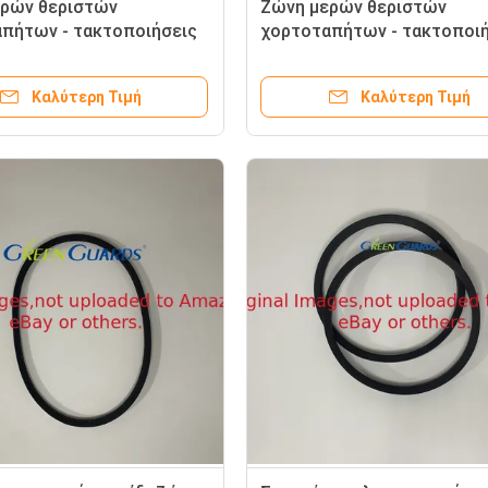
ρών θεριστών
Ζώνη μερών θεριστών
πήτων - τακτοποιήσεις
χορτοταπήτων - τακτοποι
eensmaster κύριου Drive
Toro Greensmaster Drive G1
43
6744 τυμπάνων
Καλύτερη Τιμή
Καλύτερη Τιμή