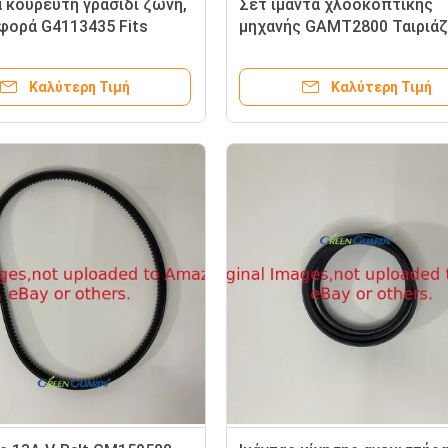
 κουρευτή γρασίδι ζώνη,
Σετ ιμάντα χλοοκοπτικής
αφορά G4113435 Fits
μηχανής GAMT2800 Ταιριάζ
en Ransomes
χλοοκοπτικές μηχανές Dee
Walk-Behind Greensmowers
Καλύτερη Τιμή
Καλύτερη Τιμή