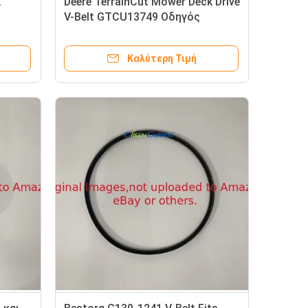
α
Deere TerrainCut Mower Deck Drive
V-Belt GTCU13749 Οδηγός
κά
Καλύτερη Τιμή