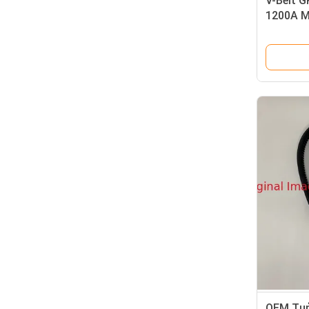
V-Belt G
1200A Μ
OEM Τμή