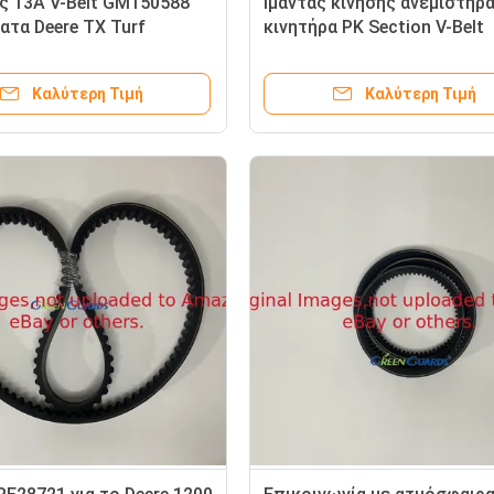
ς 13A V-Belt GM150588
Ιμάντας κίνησης ανεμιστήρ
ατα Deere TX Turf
κινητήρα PK Section V-Belt
r
GTCU24175 για χλοοκοπτι
Deere
Καλύτερη Τιμή
Καλύτερη Τιμή