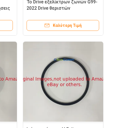
Το Drive εξελίκτρων ζωνών G99-
ήσεις
2022 Drive θεριστών
15-
χορτοταπήτων εγκαθιστά Toro
Greensmaster
Καλύτερη Τιμή