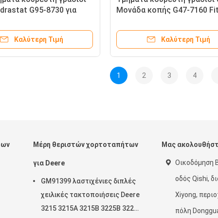
drastat G95-8730 για
Μονάδα κοπής G47-7160 Fi
elmaster Υποστήριξη OEM
Toro Reelmaster
Καλύτερη Τιμή
Καλύτερη Τιμή
1
2
3
4
των
Μέρη θεριστών χορτοταπήτων
Μας ακολουθήσ
Οικοδόμηση Β
για Deere
οδός Qishi, δ
GM91399 λαστιχένιες διπλές
χειλικές τακτοποιήσεις Deere
Xiyong, περιο
3215 3215A 3215B 3225B 3225c
πόλη Donggu