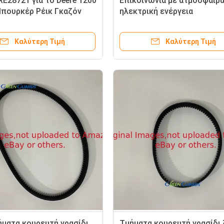
RE28721 για το Deere 1200
Επικοινωνία με ατμόσφαιρα
πουρκέρ Ρέικ Γκαζόν
ηλεκτρική ενέργεια
Καλύτερη Τιμή
Καλύτερη Τιμή
ματα κουρευτή γρασίδι
Τμήματα κουρευτή γρασίδι 