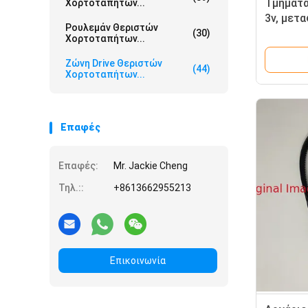
Τμήματα
Χορτοταπήτων...
3v, μετ
Ρουλεμάν Θεριστών
Jacobs
(30)
Χορτοταπήτων...
Ζώνη Drive Θεριστών
(44)
Χορτοταπήτων...
Επαφές
Επαφές:
Mr. Jackie Cheng
Τηλ.::
+8613662955213
Επικοινωνία