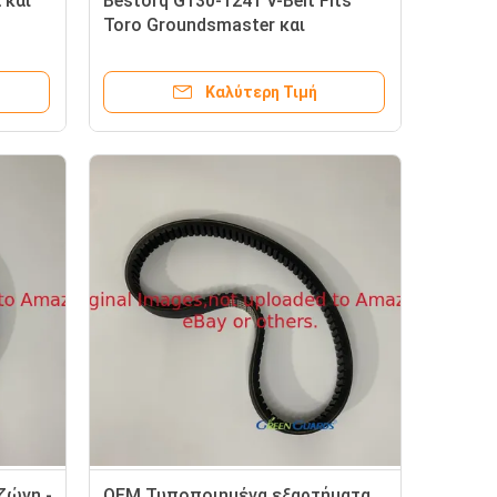
 και
Bestorq G130-1241 V-Belt Fits
Toro Groundsmaster και
Reelmaster Μέρη κουρευτή
γρασίδι
Καλύτερη Τιμή
ζώνη -
OEM Τυποποιημένα εξαρτήματα