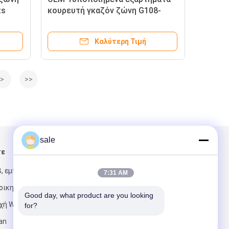
ts
κουρευτή γκαζόν ζώνη G108-
3566 για Toro Multi Pro 1200 και
1250 Sprayer γκαζόν
Καλύτερη Τιμή
>
>>
sale
τε
Στείλτε μας μήνυμα
, εμπορική
7:31 AM
ιοικητική ζώνη
Good day, what product are you looking 
χή Wanjiang,
for?
an