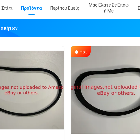
Μας Ελάτε Σε Επαφ
Σπίτι
Προϊόντα
Περίπου Εμείς
Ή Με
οταπήτων
Hot