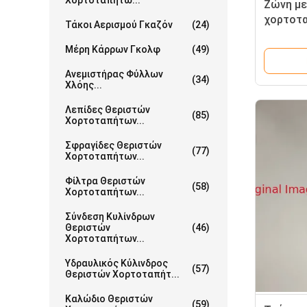
Χορτοταπήτω...
Ζώνη με
χορτοτα
Τάκοι Αερισμού Γκαζόν
(24)
Toro Gr
G115-67
Μέρη Κάρρων Γκολφ
(49)
Ανεμιστήρας Φύλλων
(34)
Χλόης...
Λεπίδες Θεριστών
(85)
Χορτοταπήτων...
Σφραγίδες Θεριστών
(77)
Χορτοταπήτων...
Φίλτρα Θεριστών
(58)
Χορτοταπήτων...
Σύνδεση Κυλίνδρων
Θεριστών
(46)
Χορτοταπήτων...
Υδραυλικός Κύλινδρος
(57)
Θεριστών Χορτοταπήτ...
Καλώδιο Θεριστών
(59)