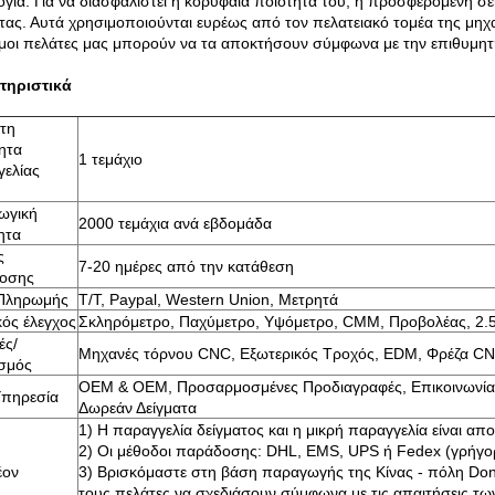
ογία. Για να διασφαλιστεί η κορυφαία ποιότητά του, η προσφερόμενη σ
τας. Αυτά χρησιμοποιούνται ευρέως από τον πελατειακό τομέα της μηχα
μοι πελάτες μας μπορούν να τα αποκτήσουν σύμφωνα με την επιθυμη
τηριστικά
τη
ητα
1 τεμάχιο
γελίας
)
ωγική
2000 τεμάχια ανά εβδομάδα
ητα
ς
7-20 ημέρες από την κατάθεση
οσης
Πληρωμής
T/T, Paypal, Western Union, Μετρητά
κός έλεγχος
Σκληρόμετρο, Παχύμετρο, Υψόμετρο, CMM, Προβολέας, 2.
ές/
Μηχανές τόρνου CNC, Εξωτερικός Τροχός, EDM, Φρέζα C
ισμός
OEM & OEM, Προσαρμοσμένες Προδιαγραφές, Επικοινωνία
Υπηρεσία
Δωρεάν Δείγματα
1) Η παραγγελία δείγματος και η μικρή παραγγελία είναι απο
2) Οι μέθοδοι παράδοσης: DHL, EMS, UPS ή Fedex (γρήγο
έον
3) Βρισκόμαστε στη βάση παραγωγής της Κίνας - πόλη Do
τους πελάτες να σχεδιάσουν σύμφωνα με τις απαιτήσεις τω