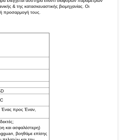
ειρά ελέγχεται αυστηρά έναντι διαφόρων παραμέτρων
νικής & της κατασκευαστικής βιομηχανίας. Οι
τή προσαρμογή τους.
5D
NC
 Ένας προς Έναν,
δεκτές;
ρη και ασφαλέστερη)
ngguan, βοηθάμε επίσης
ν πελατών και την