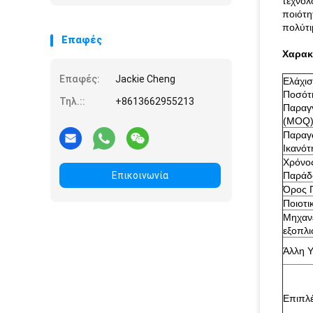
τεχνολ
άξονων G1553
ποιότη
πολύτι
Επαφές
Χαρακ
Επαφές:
Jackie Cheng
Ελάχισ
Ποσότ
Τηλ.::
+8613662955213
Παραγ
(MOQ
Παραγ
Ικανότ
Χρόνο
Επικοινωνία
Παράδ
Όρος 
Ποιοτι
Μηχαν
εξοπλ
Άλλη 
Επιπλ