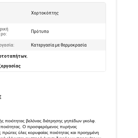
:
Χορτοκόπτης
ρική
Πρότυπο
τρο:
ργασία:
Κατεργασία με θερμοκρασία
ορτοταπήτων
,
ξεργασίας
E
ής ποιότητας βελόνας διάτρησης γηπέδων γκολφ.
α ποιότητας. Ο προσφερόμενος πυρήνας
ς πρώτες ύλες κορυφαίας ποιότητας και προηγμένη