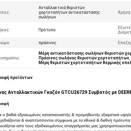
Ανταλλακτικά θεριστών
ύπος:
χορτοταπήτων αντικατάστασης
Χρήση
σωλήνων
Εξωτε
ήκος:
Πρότυπο
Διάμε
ρώμα:
πράσινος
Επεξε
Μέρη αντικατάστασης σωλήνων θεριστών χ
πισημαίνω:
Πράσινος σωλήνας θεριστών χορτοταπήτων
,
Μέρη θεριστών χορτοταπήτων θερμικής επε
ραφή προϊόντων
νας Ανταλλακτικών Γκαζόν GTCU26729 Συμβατός με DEER
ραφή
ε ο βαθιά εδραιωμένος κατασκευαστής & προμηθευτής εξαιρετικά υψηλ
χεδιάζονται & αναπτύσσονται σύμφωνα με τα εθνικά & διεθνή πρότυπ
ευάζεται από τους εξειδικευμένους επαγγελματίες μας χρησιμοποιώντα