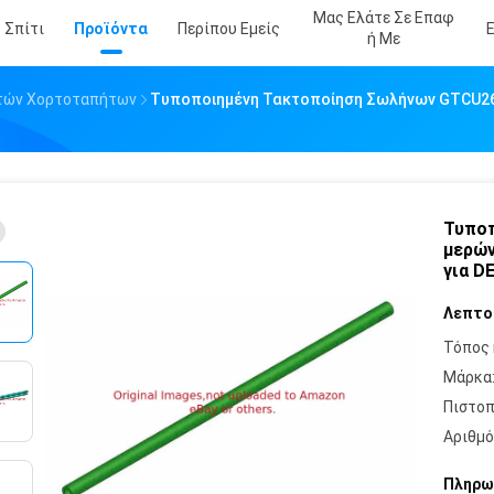
Μας Ελάτε Σε Επαφ
Σπίτι
Προϊόντα
Περίπου Εμείς
Ή Με
στών Χορτοταπήτων
Τυποποιημένη Τακτοποίηση Σωλήνων GTCU2
Τυποπ
μερών
για D
Λεπτο
Τόπος 
Μάρκα
Πιστοπ
Αριθμό
Πληρω