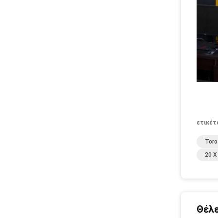
ετικέτ
Toro
20 X
Θέλε