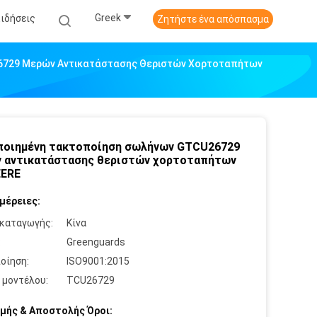
Greek
Ειδήσεις
Ζητήστε ένα απόσπασμα
6729 Μερών Αντικατάστασης Θεριστών Χορτοταπήτων
οιημένη τακτοποίηση σωλήνων GTCU26729
 αντικατάστασης θεριστών χορτοταπήτων
EERE
μέρειες:
καταγωγής:
Κίνα
:
Greenguards
οίηση:
ISO9001:2015
 μοντέλου:
TCU26729
μής & Αποστολής Όροι: