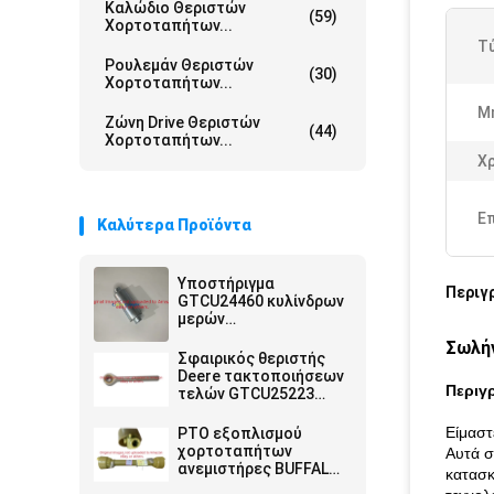
Καλώδιο Θεριστών
(59)
Χορτοταπήτων...
Τ
Ρουλεμάν Θεριστών
(30)
Χορτοταπήτων...
Μ
Ζώνη Drive Θεριστών
(44)
Χορτοταπήτων...
Χ
Ε
Καλύτερα Προϊόντα
Υποστήριγμα
Περιγ
GTCU24460 κυλίνδρων
μερών
αντικατάστασης
Σωλή
θεριστών
Σφαιρικός θεριστής
χορτοταπήτων
Deere τακτοποιήσεων
Περιγ
τελών GTCU25223
ράβδων μερών
αντικατάστασης
Είμαστ
PTO εξοπλισμού
θεριστών
χορτοταπήτων
Αυτά σ
χορτοταπήτων
ανεμιστήρες BUFFALO
κατασκ
τακτοποιήσεων