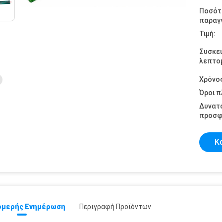
Ποσότ
παραγγ
Τιμή:
Συσκε
λεπτομ
Χρόνο
Όροι 
Δυνατ
προσφ
Κ
μερής Ενημέρωση
Περιγραφή Προϊόντων