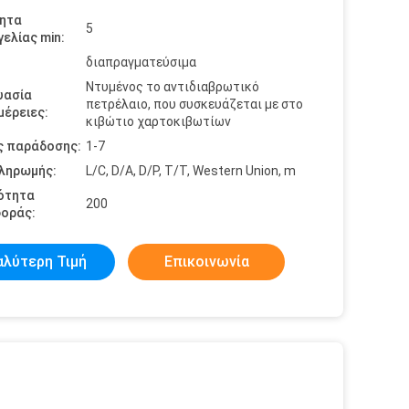
ητα
5
ελίας min:
διαπραγματεύσιμα
Ντυμένος το αντιδιαβρωτικό
υασία
πετρέλαιο, που συσκευάζεται με στο
έρειες:
κιβώτιο χαρτοκιβωτίων
ς παράδοσης:
1-7
πληρωμής:
L/C, D/A, D/P, T/T, Western Union, m
ότητα
200
οράς:
αλύτερη Τιμή
Επικοινωνία