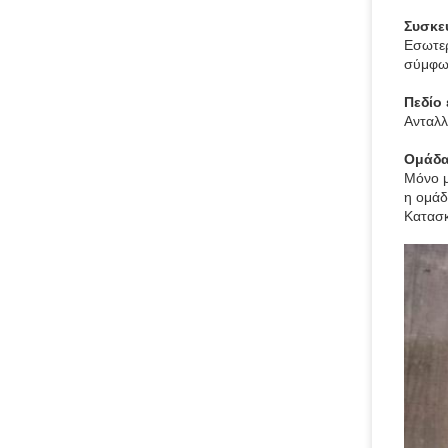
Συσκε
Εσωτερ
σύμφων
Πεδίο
Ανταλλ
Ομάδ
Μόνο μ
η ομάδ
Κατασκ