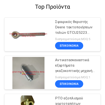
Top Προϊόντα
Σφαιρικός θεριστής
Deere τακτοποιήσεων
τελών GTCU25223
ράβδων μερών
διαπραγματεύσιμα MOQ:5
αντικατάστασης
ΕΠΙΚΟΙΝΩΝΊΑ
θεριστών
χορτοταπήτων
Αντικατασκευαστικά
εξαρτήματα
γκαζοκοπτικής μηχανής
υδραυλικός
διαπραγματεύσιμα MOQ:1
στεγνωτήρας ελαίου
ΕΠΙΚΟΙΝΩΝΊΑ
GTCA13646 Fits Deere
ελαφριά μηχανή κοπής
PTO εξοπλισμού
χορτοταπήτων