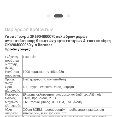
Περιγραφή προϊόντων
Υποστήριγμα GK6904000070 κυλίνδρων μερών
αντικατάστασης θεριστών χορτοταπήτων & τακτοποίηση
GK6904000060 για Barones
Προδιαγραφές:
Ελάχιστη
1 κομμάτι
ποσότητα
διαταγής
(MOQ)
Ικανότητα
1000 κομμάτια την εβδομάδα
παραγωγής
Χρονική
1-20 ημέρες από την κατάθεση
ανοχή
Όρος
T/T, Paypal, Western Union, μετρητά
πληρωμής
Ποιοτικός
Ελεγκτής σκληρότητας, παχυμετρικοί διαβήτες, Alitimeter,
έλεγχος
CMM, προβολέας, 2.5D
Μηχανές/
CNC τόρνοι, μύλος OD, EDM, CNC άλεση
εξοπλισμός
Άλλη
COem &OEM, προσαρμοσμένη προδιαγραφή, μια έως μια
υπηρεσία
επικοινωνία, ελεύθερα δείγματα