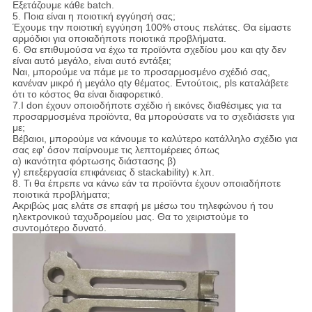
Εξετάζουμε κάθε batch.
5. Ποια είναι η ποιοτική εγγύησή σας;
Έχουμε την ποιοτική εγγύηση 100% στους πελάτες. Θα είμαστε
αρμόδιοι για οποιαδήποτε ποιοτικά προβλήματα.
6. Θα επιθυμούσα να έχω τα προϊόντα σχεδίου μου και qty δεν
είναι αυτό μεγάλο, είναι αυτό εντάξει;
Ναι, μπορούμε να πάμε με το προσαρμοσμένο σχέδιό σας,
κανέναν μικρό ή μεγάλο qty θέματος. Εντούτοις, pls καταλάβετε
ότι το κόστος θα είναι διαφορετικό.
7.I don έχουν οποιοδήποτε σχέδιο ή εικόνες διαθέσιμες για τα
προσαρμοσμένα προϊόντα, θα μπορούσατε να το σχεδιάσετε για
με;
Βέβαιοι, μπορούμε να κάνουμε το καλύτερο κατάλληλο σχέδιο για
σας εφ' όσον παίρνουμε τις λεπτομέρειες όπως
α) ικανότητα φόρτωσης διάστασης β)
γ) επεξεργασία επιφάνειας δ stackability) κ.λπ.
8. Τι θα έπρεπε να κάνω εάν τα προϊόντα έχουν οποιαδήποτε
ποιοτικά προβλήματα;
Ακριβώς μας ελάτε σε επαφή με μέσω του τηλεφώνου ή του
ηλεκτρονικού ταχυδρομείου μας. Θα το χειριστούμε το
συντομότερο δυνατό.