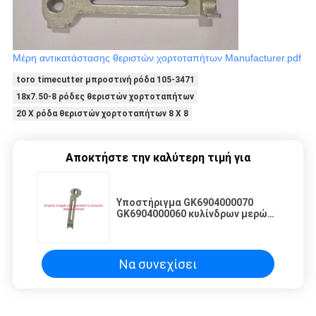
Μέρη αντικατάστασης θεριστών χορτοταπήτων Manufacturer.pdf
toro timecutter μπροστινή ρόδα 105-3471
18x7.50-8 ρόδες θεριστών χορτοταπήτων
20 X ρόδα θεριστών χορτοταπήτων 8 X 8
Αποκτήστε την καλύτερη τιμή για
Υποστήριγμα GK6904000070
GK6904000060 κυλίνδρων μερών
αντικατάστασης θεριστών
χορτοταπήτων για Barones
Να συνεχίσει