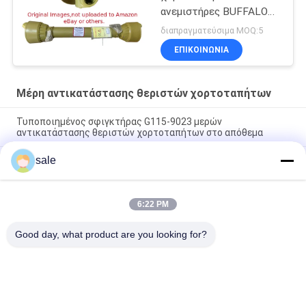
ανεμιστήρες BUFFALO
τακτοποιήσεων άξονων
διαπραγματεύσιμα MOQ:5
G1553
ΕΠΙΚΟΙΝΩΝΊΑ
Μέρη αντικατάστασης θεριστών χορτοταπήτων
Τυποποιημένος σφιγκτήρας G115-9023 μερών
αντικατάστασης θεριστών χορτοταπήτων στο απόθεμα
sale
Τυποποιημένες τακτοποιήσεις Deere σφιγκτηρών
GAET11311 μερών αντικατάστασης θεριστών χορτοταπήτων
μεγέθους
6:22 PM
Αντικατασκευαστικά εξαρτήματα για κουρελιές γκαζόν
Κράφτης - Κεπάκι προσαρμοστή γιόκ GMT6233
Good day, what product are you looking for?
Λαϊκή κατηγορία
Όλα
Μέρη Θεριστών 
Μέρη Θεριστών 