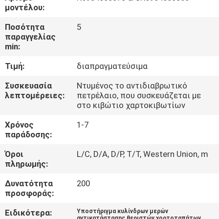
ΈΛΕΓΧΟΣ
μοντέλου:
Ποσότητα
5
ΜΑΣ
παραγγελίας
min:
ΕΛΆΤΕ
Τιμή:
διαπραγματεύσιμα
ΣΕ
ΕΠΑΦΉ
Συσκευασία
Ντυμένος το αντιδιαβρωτικό
λεπτομέρειες:
πετρέλαιο, που συσκευάζεται με
ΜΕ
στο κιβώτιο χαρτοκιβωτίων
Χρόνος
1-7
ΕΙΔΉΣΕΙΣ
παράδοσης:
Όροι
L/C, D/A, D/P, T/T, Western Union, m
πληρωμής:
ΖΗΤΉΣΤΕ
ΈΝΑ
Δυνατότητα
200
προσφοράς:
ΑΠΌΣΠΑΣΜΑ
Ειδικότερα:
Υποστήριγμα κυλίνδρων μερών
αντικατάστασης θεριστών χορτοταπήτων