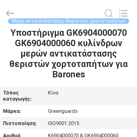
Dongguan
Hesheng
Long
Trading
Co.,
Μέρη αντικατάστασης θεριστών χορτοταπήτων
Ltd..
All
Υποστήριγμα GK6904000070
ΣΠΊΤΙ
Rights
Reserved.
GK6904000060 κυλίνδρων
ΠΡΟΪΌΝΤΑ
μερών αντικατάστασης
θεριστών χορτοταπήτων για
ΠΕΡΊΠΟΥ
Barones
ΕΜΕΊΣ
Τόπος
Κίνα
καταγωγής:
ΓΎΡΟΣ
ΕΡΓΟΣΤΑΣΊΩΝ
Μάρκα:
Greenguards
Πιστοποίηση:
ISO9001:2015
ΠΟΙΟΤΙΚΌΣ
Αριθμό
K6904000070 & GK6904000060