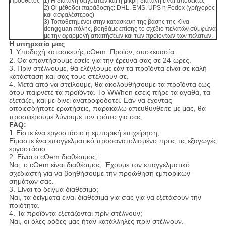
Πρόσθετος
1) Η διαταγή δειγμάτων και η μικρή διαταγή είναι αποδεκτές
2) Οι μέθοδοι παράδοσης: DHL, EMS, UPS ή Fedex (γρήγορος
και ασφαλέστερος)
3) Τοποθετημένοι στην κατασκευή της βάσης της Κίνα-
dongguan πόλης, βοηθάμε επίσης το σχέδιο πελατών σύμφωνα
με την εφαρμογή απαιτήσεων και των προϊόντων των πελατών.
Η υπηρεσία μας
1.
Υποδοχή κατασκευής cOem: Προϊόν, συσκευασία…
2. Θα απαντήσουμε εσείς για την έρευνά σας σε 24 ώρες.
3. Πρίν στέλνουμε, θα ελέγξουμε εάν τα προϊόντα είναι σε καλή
κατάσταση και σας τους στέλνουν σε.
4. Μετά από να στείλουμε, θα ακολουθήσουμε τα προϊόντα έως
ότου παίρνετε τα προϊόντα. Το WWhen εσείς πήρε τα αγαθά, τα
εξετάζει, και με δίνει ανατροφοδοτεί. Εάν να έχοντας
οποιεσδήποτε ερωτήσεις, παρακαλώ απευθυνθείτε με μας, θα
προσφέρουμε λύνουμε τον τρόπο για σας.
FAQ:
1.
Είστε ένα εργοστάσιο ή εμπορική επιχείρηση;
Είμαστε ένα επαγγελματικό προσανατολισμένο προς τις εξαγωγές
εργοστάσιο.
2. Είναι ο cOem διαθέσιμος;
Ναι, ο cOem είναι διαθέσιμος. Έχουμε τον επαγγελματικό
σχεδιαστή για να βοηθήσουμε την προώθηση εμπορικών
σημάτων σας.
3. Είναι το δείγμα διαθέσιμο;
Ναι, τα δείγματα είναι διαθέσιμα για σας για να εξετάσουν την
ποιότητα.
4. Τα προϊόντα εξετάζονται πρίν στέλνουν;
Ναι, οι όλες ρόδες μας ήταν κατάλληλες πρίν στέλνουν.