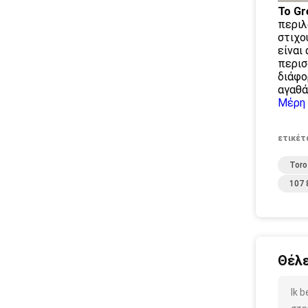
Το Gr
περιλ
στιχο
είναι
περισ
διάφο
αγαθά
Μέρη 
ετικέτ
Toro
107 
Θέλε
Ik 