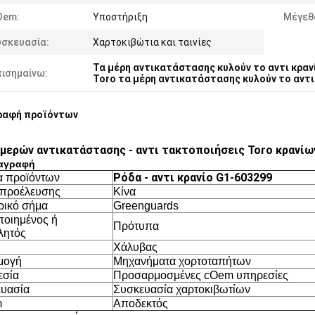
Oem:
Υποστήριξη
Μέγεθ
υσκευασία:
Χαρτοκιβώτια και ταινίες
Τα μέρη αντικατάστασης κυλούν το αντι κραν
πισημαίνω:
Toro τα μέρη αντικατάστασης κυλούν το αντι
ραφή προϊόντων
μερών αντικατάστασης - αντι τακτοποιήσεις Toro κρανίω
αγραφή
Ρόδα - αντι κρανίο G1-603299
 προϊόντων
προέλευσης
Κίνα
ικό σήμα
Greenguards
οιημένος ή
Πρότυπα
λητός
Χάλυβας
μογή
Μηχανήματα χορτοταπήτων
εσία
Προσαρμοσμένες cOem υπηρεσίες
υασία
Συσκευασία χαρτοκιβωτίων
m
Αποδεκτός