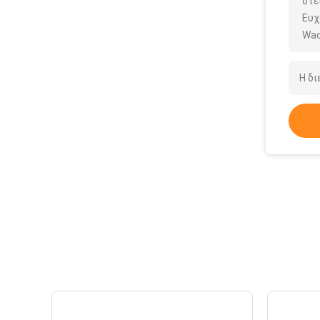
στε
Ευχ
Wac