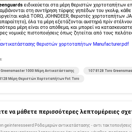
eenguards
ειδικεύεται στα μέρη θεριστών χορτοταπήτων επ
αμβάνονται στη συντήρηση τύρφης γηπέδων του γκολφ, κάθε μ
υργείται καλά TORO, JOHNDEER, θεριστές χορτοταπήτων JA
 απαραίτητο), όλα τα μέρη εξετάζονται αυστηρά πρίν στέλνουν
σότερα μέρη είναι στο απόθεμα, και μπορεί να κατασκευαστε
ρες νομικές πιστοποιήσεις όπως ζητείται από τους πελάτε
.
αντικατάστασης θεριστών χορτοταπήτων Manufacturer.pdf
α:
 Greensmaster 1000 Μέρη Αντικατάστασης
107 8128 Toro Greensmas
8128 Μέρη Θεριστών Χορτοταπήτων Fot Toro
τε να μάθετε περισσότερες λεπτομέρειες σχετ
ben geïnteresseerd Ρόδα μερών αντικατάστασης - αντι τακτοποιήσει