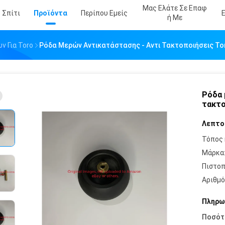
Μας Ελάτε Σε Επαφ
Σπίτι
Προϊόντα
Περίπου Εμείς
Ή Με
 Για Toro
Ρόδα Μερών Αντικατάστασης - Αντι Τακτοποιήσεις To
Ρόδα 
τακτο
Λεπτο
Τόπος 
Μάρκα
Πιστοπ
Αριθμό
Πληρω
Ποσότ