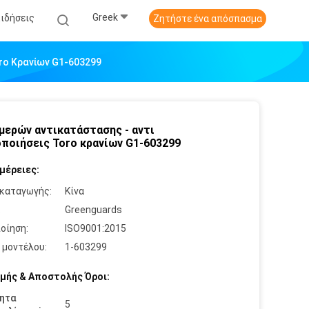
Greek
Ειδήσεις
Ζητήστε ένα απόσπασμα
ro Κρανίων G1-603299
μερών αντικατάστασης - αντι
ποιήσεις Toro κρανίων G1-603299
μέρειες:
καταγωγής:
Κίνα
:
Greenguards
οίηση:
ISO9001:2015
 μοντέλου:
1-603299
μής & Αποστολής Όροι:
ητα
5