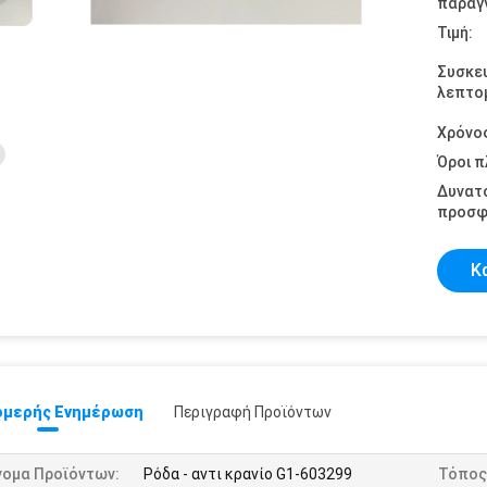
παραγγ
Τιμή:
Συσκε
λεπτομ
Χρόνο
Όροι 
Δυνατ
προσφ
Κ
μερής Ενημέρωση
Περιγραφή Προϊόντων
νομα Προϊόντων:
Ρόδα - αντι κρανίο G1-603299
Τόπος