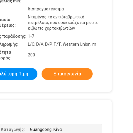
ελίας min:
διαπραγματεύσιμα
Ντυμένος το αντιδιαβρωτικό
υασία
πετρέλαιο, που συσκευάζεται με στο
έρειες:
κιβώτιο χαρτοκιβωτίων
ς παράδοσης:
1-7
πληρωμής:
L/C, D/A, D/P, T/T, Western Union, m
ότητα
200
οράς:
αλύτερη Τιμή
Επικοινωνία
 Καταγωγής:
Guangdong, Κίνα