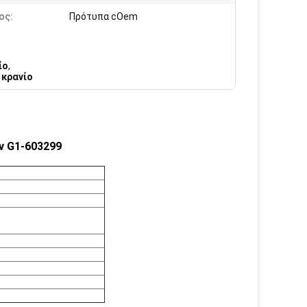
ος:
Πρότυπα cOem
ίο
,
 κρανίο
ν G1-603299