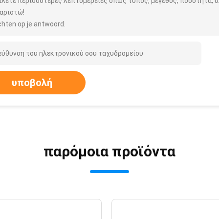
ίλετε περισσότερες λεπτομέρειες όπως τύπος, μέγεθος, ποσότητα, υλ
αριστώ!
hten op je antwoord.
υποβολή
παρόμοια προϊόντα