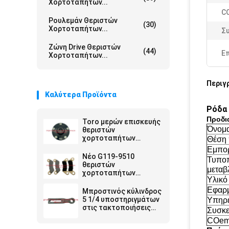
Χορτοταπήτων...
C
Ρουλεμάν Θεριστών
(30)
Χορτοταπήτων...
Σ
Ζώνη Drive Θεριστών
(44)
Ε
Χορτοταπήτων...
Περιγ
Καλύτερα Προϊόντα
Ρόδα 
Προδι
Toro μερών επισκευής
Όνομα
θεριστών
χορτοταπήτων
Θέση 
πλημνών G104-1675
Εμπορ
κατάλληλο όχημα
Νέο G119-9510
Τυποπ
πολλαπλών χρήσεων
θεριστών
μεταβ
εργατών
χορτοταπήτων
Υλικό
σύνολο μαξιλαριών
φρένων μερών 4
Εφαρ
Μπροστινός κύλινδρος
τακτοποιήσεων Toro
5 1/4 υποστηριγμάτων
Υπηρ
στις τακτοποιήσεις
Συσκε
G115-7041 για Toro το
COe
θεριστή