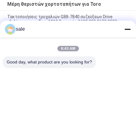
Μέρη θεριστών χορτοταπήτων για Toro
Τακτοποιήσεις τροχαλιών G88-7840 συζεύξεων Drive
εξελίκτρων για Toro 1010 θεριστής 1600 800 2600 2000
sale
Τμήματα κουρευτή γκαζόν Συσκευή δαχτυλιδιών έμβολο
(0,05 mm)
6:43 AM
Τμήματα κουρευτή γρασίδι Αξό-Ηλιακό G107-8128 Fits Toro
Greensmaster Flex
Good day, what product are you looking for?
Λαϊκή κατηγορία
Όλα
Μέρη Θεριστών 
Μέρη Θεριστών 
Χορτοταπήτων Για 
Χορτοταπήτων Για 
Toro
Deere
Μέρη Θεριστών 
Μέρη 
Χορτοταπήτων Για 
Αντικατάστασης 
Jacobsen
Θεριστών 
Τάκοι Αερισμού 
Χορτοταπήτων
Μέρη Κάρρων Γκολφ
Γκαζόν