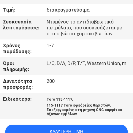
ΈΛΕΓΧΟΣ
Τιμή:
διαπραγματεύσιμα
ΜΑΣ
Συσκευασία
Ντυμένος το αντιδιαβρωτικό
λεπτομέρειες:
πετρέλαιο, που συσκευάζεται με
ΕΛΆΤΕ
στο κιβώτιο χαρτοκιβωτίων
ΣΕ
Χρόνος
1-7
παράδοσης:
ΕΠΑΦΉ
ΜΕ
Όροι
L/C, D/A, D/P, T/T, Western Union, m
πληρωμής:
ΕΙΔΉΣΕΙΣ
Δυνατότητα
200
προσφοράς:
Ειδικότερα:
,
ΖΗΤΉΣΤΕ
Toro 115-1117
,
115-1117 Toro εφεδρείες θεριστών
ΈΝΑ
Επεξεργασμένη στη μηχανή CNC καρφίτσα
άξονων εμβόλων
ΑΠΌΣΠΑΣΜΑ
ΚΑΛΎΤΕΡΗ ΤΙΜΉ