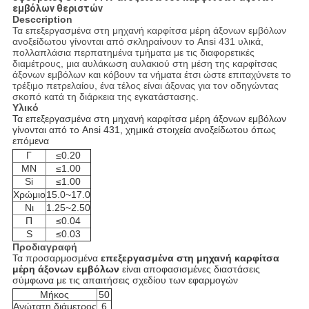
εμβόλων θεριστών
Desccription
Τα επεξεργασμένα στη μηχανή καρφίτσα μέρη άξονων εμβόλων
ανοξείδωτου γίνονται από σκληραίνουν το Ansi 431 υλικά,
πολλαπλάσια περπατημένα τμήματα με τις διαφορετικές
διαμέτρους, μια αυλάκωση αυλακιού στη μέση της καρφίτσας
άξονων εμβόλων και κόβουν τα νήματα έτσι ώστε επιταχύνετε το
τρέξιμο πετρελαίου, ένα τέλος είναι άξονας για τον οδηγώντας
σκοπό κατά τη διάρκεια της εγκατάστασης.
Υλικό
Τα επεξεργασμένα στη μηχανή καρφίτσα μέρη άξονων εμβόλων
γίνονται από το Ansi 431, χημικά στοιχεία ανοξείδωτου όπως
επόμενα
Γ
≤0.20
ΜΝ
≤1.00
Si
≤1.00
Χρώμιο
15.0~17.0
Νι
1.25~2.50
Π
≤0.04
S
≤0.03
Προδιαγραφή
Τα προσαρμοσμένα
επεξεργασμένα στη μηχανή καρφίτσα
μέρη άξονων εμβόλων
είναι αποφασισμένες διαστάσεις
σύμφωνα με τις απαιτήσεις σχεδίου των εφαρμογών
Μήκος
50
Ανώτατη διάμετρος
6