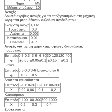
Νήμα
M5
Μήκος νημάτων
10
Ανοχές
Αρκετά ακριβείς ανοχές για τα επεξεργασμένα στη μηχανή
καρφίτσα μέρη άξονων εμβόλων ανοξείδωτου.
Ελάχιστη ανοχή
0,002
Τραχύτητα
0,8
Λειότητα
0,003
Κατακόρυφο
0,01
Chamfer
45°
Ανοχές για τις μη χαρακτηρισμένες διαστάσεις
Γραμμικός
Επίπεδο
0.5-0.3
3-6
6-30
30-120
120-400
φ
±0.05
±0.05
±0.1
±0.15
±0.2
Γωνία
Επίπεδο
0.5-0.3
3-6
Επάνω από 6
φ
±0.2
±0.5
±1
Λειότητα και ευθύτητα
Επίπεδο
0-10
10-30
30-100
100-300
Χ
0,02
0,06
0,1
0,2
Κατακόρυφο
Επίπεδο
0-100
100-300
300-1000
Χ
0,2
0,3
0,4
Συσκευασία