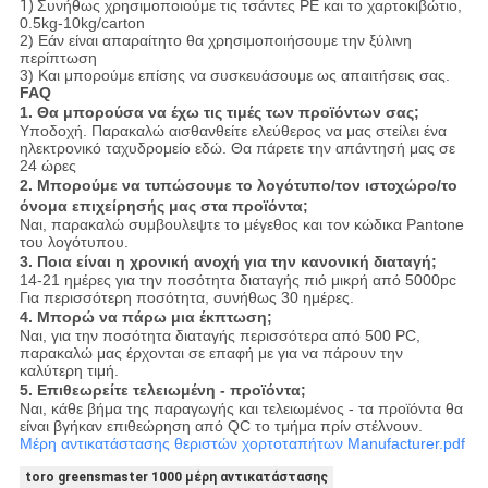
1)
Συνήθως χρησιμοποιούμε τις τσάντες PE και το χαρτοκιβώτιο,
0.5kg-10kg/carton
2) Εάν είναι απαραίτητο θα χρησιμοποιήσουμε την ξύλινη
περίπτωση
3) Και μπορούμε επίσης να συσκευάσουμε ως απαιτήσεις σας.
FAQ
1.
Θα μπορούσα να έχω τις τιμές των προϊόντων σας;
Υποδοχή. Παρακαλώ αισθανθείτε ελεύθερος να μας στείλει ένα
ηλεκτρονικό ταχυδρομείο εδώ. Θα πάρετε την απάντησή μας σε
24 ώρες
2. Μπορούμε να τυπώσουμε το λογότυπο/τον ιστοχώρο/το
όνομα επιχείρησής μας στα προϊόντα;
Ναι, παρακαλώ συμβουλεψτε το μέγεθος και τον κώδικα Pantone
του λογότυπου.
3. Ποια είναι η χρονική ανοχή για την κανονική διαταγή;
14-21 ημέρες για την ποσότητα διαταγής πιό μικρή από 5000pc
Για περισσότερη ποσότητα, συνήθως 30 ημέρες.
4. Μπορώ να πάρω μια έκπτωση;
Ναι, για την ποσότητα διαταγής περισσότερα από 500 PC,
παρακαλώ μας έρχονται σε επαφή με για να πάρουν την
καλύτερη τιμή.
5. Επιθεωρείτε τελειωμένη - προϊόντα;
Ναι, κάθε βήμα της παραγωγής και τελειωμένος - τα προϊόντα θα
είναι βγήκαν επιθεώρηση από QC το τμήμα πρίν στέλνουν.
Μέρη αντικατάστασης θεριστών χορτοταπήτων Manufacturer.pdf
toro greensmaster 1000 μέρη αντικατάστασης