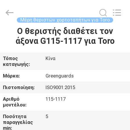
Dongguan
Hesheng
Long
Trading
Co.,
Μέρη θεριστών χορτοταπήτων για Toro
Ltd..
All
Ο θεριστής διαθέτει τον
ΣΠΊΤΙ
Rights
Reserved.
άξονα G115-1117 για Toro
ΠΡΟΪΌΝΤΑ
Τόπος
Κίνα
καταγωγής:
ΠΕΡΊΠΟΥ
ΕΜΕΊΣ
Μάρκα:
Greenguards
Πιστοποίηση:
ISO9001:2015
ΓΎΡΟΣ
Αριθμό
115-1117
ΕΡΓΟΣΤΑΣΊΩΝ
μοντέλου:
Ποσότητα
5
παραγγελίας
ΠΟΙΟΤΙΚΌΣ
min: