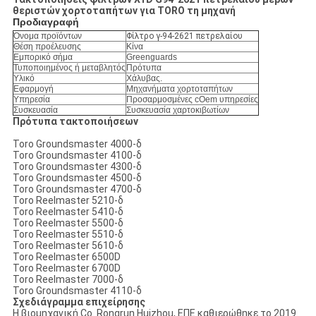
θεριστών χορτοταπήτων για TORO τη μηχανή
Προδιαγραφή
Όνομα προϊόντων
Φίλτρο γ-94-2621 πετρελαίου
Θέση προέλευσης
Κίνα
Εμπορικό σήμα
Greenguards
Τυποποιημένος ή μεταβλητός
Πρότυπα
Υλικό
Χάλυβας.
Εφαρμογή
Μηχανήματα χορτοταπήτων
Υπηρεσία
Προσαρμοσμένες cOem υπηρεσίες
Συσκευασία
Συσκευασία χαρτοκιβωτίων
Πρότυπα τακτοποιήσεων
Toro Groundsmaster 4000-δ
Toro Groundsmaster 4100-δ
Toro Groundsmaster 4300-δ
Toro Groundsmaster 4500-δ
Toro Groundsmaster 4700-δ
Toro Reelmaster 5210-δ
Toro Reelmaster 5410-δ
Toro Reelmaster 5500-δ
Toro Reelmaster 5510-δ
Toro Reelmaster 5610-δ
Toro Reelmaster 6500D
Toro Reelmaster 6700D
Toro Reelmaster 7000-δ
Toro Groundsmaster 4110-δ
Σχεδιάγραμμα επιχείρησης
Η βιομηχανική Co. Rongrun Huizhou, ΕΠΕ καθιερώθηκε το 2019.