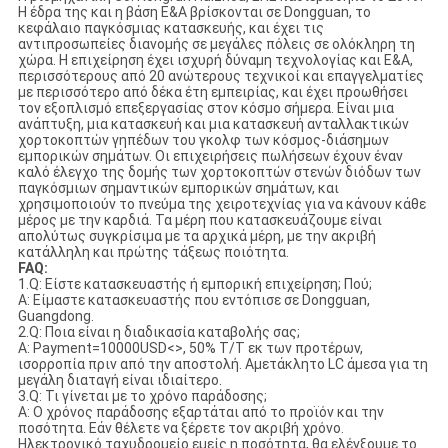
Η έδρα της και η βάση Ε&Α βρίσκονται σε Dongguan, το
κεφάλαιο παγκόσμιας κατασκευής, και έχει τις
αντιπροσωπείες διανομής σε μεγάλες πόλεις σε ολόκληρη τη
χώρα. Η επιχείρηση έχει ισχυρή δύναμη τεχνολογίας και Ε&Α,
περισσότερους από 20 ανώτερους τεχνικοί και επαγγελματίες
με περισσότερο από δέκα έτη εμπειρίας, και έχει προωθήσει
τον εξοπλισμό επεξεργασίας στον κόσμο σήμερα. Είναι μια
ανάπτυξη, μια κατασκευή και μια κατασκευή ανταλλακτικών
χορτοκοπτών γηπέδων του γκολφ των κόσμος-διάσημων
εμπορικών σημάτων. Οι επιχειρήσεις πωλήσεων έχουν έναν
καλό έλεγχο της δομής των χορτοκοπτών στενών διόδων των
παγκόσμιων σημαντικών εμπορικών σημάτων, και
χρησιμοποιούν το πνεύμα της χειροτεχνίας για να κάνουν κάθε
μέρος με την καρδιά. Τα μέρη που κατασκευάζουμε είναι
απολύτως συγκρίσιμα με τα αρχικά μέρη, με την ακριβή
κατάλληλη και πρώτης τάξεως ποιότητα.
FAQ:
1.Q: Είστε κατασκευαστής ή εμπορική επιχείρηση; Πού;
Α: Είμαστε κατασκευαστής που εντόπισε σε Dongguan,
Guangdong.
2.Q: Ποια είναι η διαδικασία καταβολής σας;
Α: Payment=10000USD<>, 50% T/T εκ των προτέρων,
ισορροπία πριν από την αποστολή. Αμετάκλητο LC άμεσα για τη
μεγάλη διαταγή είναι ιδιαίτερο.
3.Q: Τι γίνεται με το χρόνο παράδοσης;
Α: Ο χρόνος παράδοσης εξαρτάται από το προϊόν και την
ποσότητα. Εάν θέλετε να ξέρετε τον ακριβή χρόνο.
Ηλεκτρονικό ταχυδρομείο εμείς η ποσότητα, θα ελέγξουμε το