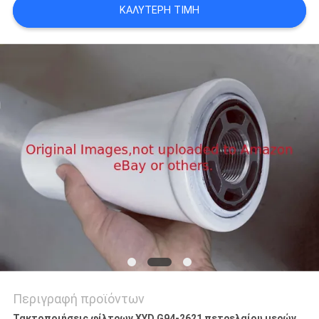
ΚΑΛΎΤΕΡΗ ΤΙΜΉ
SITEMAP
PRIVACY
POLICY
Περιγραφή προϊόντων
Τακτοποιήσεις φίλτρων XYD G94-2621 πετρελαίου μερών