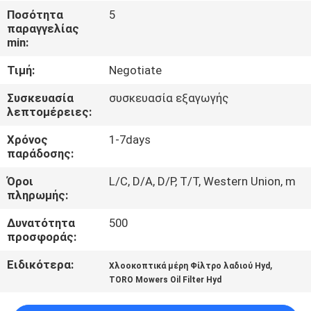
ΈΛΕΓΧΟΣ
Ποσότητα
5
παραγγελίας
min:
ΜΑΣ
Τιμή:
Negotiate
ΕΛΆΤΕ
ΣΕ
Συσκευασία
συσκευασία εξαγωγής
λεπτομέρειες:
ΕΠΑΦΉ
Χρόνος
1-7days
ΜΕ
παράδοσης:
Όροι
L/C, D/A, D/P, T/T, Western Union, m
ΕΙΔΉΣΕΙΣ
πληρωμής:
Δυνατότητα
500
ΖΗΤΉΣΤΕ
προσφοράς:
ΈΝΑ
Ειδικότερα:
,
Χλοοκοπτικά μέρη Φίλτρο λαδιού Hyd
ΑΠΌΣΠΑΣΜΑ
TORO Mowers Oil Filter Hyd