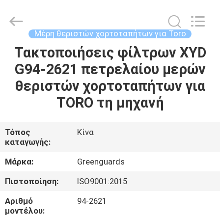
Dongguan
Hesheng
Long
Trading
Co.,
Μέρη θεριστών χορτοταπήτων για Toro
Ltd..
All
Τακτοποιήσεις φίλτρων XYD
ΣΠΊΤΙ
Rights
Reserved.
G94-2621 πετρελαίου μερών
ΠΡΟΪΌΝΤΑ
θεριστών χορτοταπήτων για
TORO τη μηχανή
ΠΕΡΊΠΟΥ
ΕΜΕΊΣ
Τόπος
Κίνα
καταγωγής:
ΓΎΡΟΣ
Μάρκα:
Greenguards
ΕΡΓΟΣΤΑΣΊΩΝ
Πιστοποίηση:
ISO9001:2015
Αριθμό
94-2621
ΠΟΙΟΤΙΚΌΣ
μοντέλου: