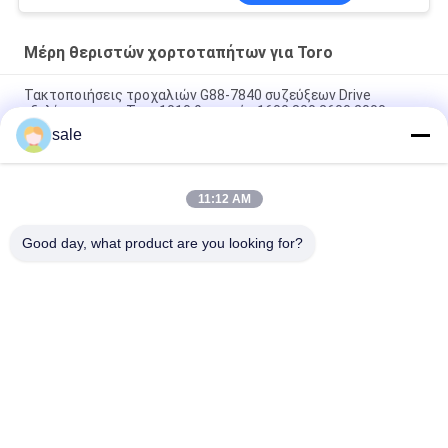
Toro
Μέρη θεριστών χορτοταπήτων για Toro
Τακτοποιήσεις τροχαλιών G88-7840 συζεύξεων Drive
εξελίκτρων για Toro 1010 θεριστής 1600 800 2600 2000
sale
Τμήματα κουρευτή γκαζόν Συσκευή δαχτυλιδιών έμβολο
(0,05 mm)
11:12 AM
Τμήματα κουρευτή γρασίδι Αξό-Ηλιακό G107-8128 Fits Toro
Greensmaster Flex
Good day, what product are you looking for?
Λαϊκή κατηγορία
Όλα
Μέρη Θεριστών 
Μέρη Θεριστών 
Χορτοταπήτων Για 
Χορτοταπήτων Για 
Toro
Deere
Μέρη Θεριστών 
Μέρη 
Χορτοταπήτων Για 
Αντικατάστασης 
Jacobsen
Θεριστών 