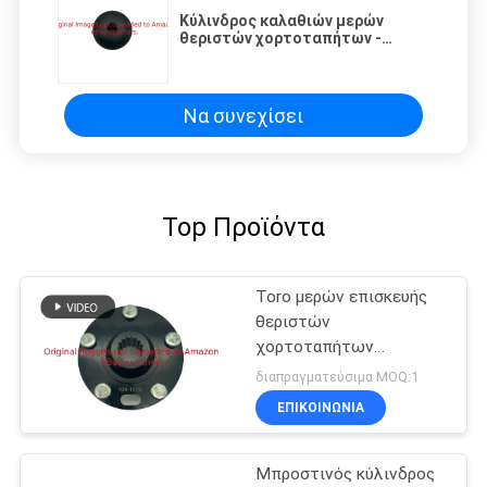
Κύλινδρος καλαθιών μερών
θεριστών χορτοταπήτων -
ομαλές αντι τακτοποιήσεις Toro
Greensmaster κρανίων G99-4210
Να συνεχίσει
Top Προϊόντα
Toro μερών επισκευής
θεριστών
χορτοταπήτων
πλημνών G104-1675
διαπραγματεύσιμα MOQ:1
κατάλληλο όχημα
ΕΠΙΚΟΙΝΩΝΊΑ
πολλαπλών χρήσεων
εργατών
Μπροστινός κύλινδρος