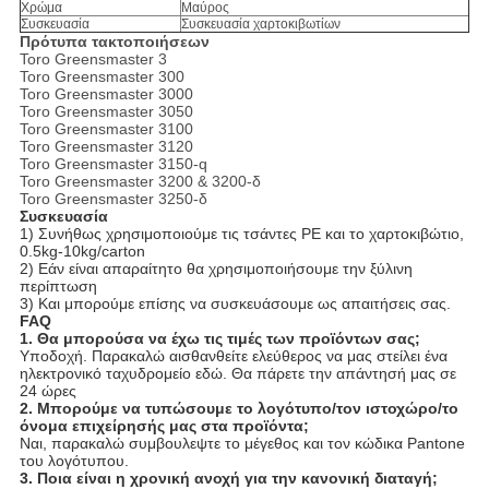
Χρώμα
Μαύρος
Συσκευασία
Συσκευασία χαρτοκιβωτίων
Πρότυπα τακτοποιήσεων
Toro Greensmaster 3
Toro Greensmaster 300
Toro Greensmaster 3000
Toro Greensmaster 3050
Toro Greensmaster 3100
Toro Greensmaster 3120
Toro Greensmaster 3150-q
Toro Greensmaster 3200 & 3200-δ
Toro Greensmaster 3250-δ
Συσκευασία
1)
Συνήθως χρησιμοποιούμε τις τσάντες PE και το χαρτοκιβώτιο,
0.5kg-10kg/carton
2) Εάν είναι απαραίτητο θα χρησιμοποιήσουμε την ξύλινη
περίπτωση
3) Και μπορούμε επίσης να συσκευάσουμε ως απαιτήσεις σας.
FAQ
1.
Θα μπορούσα να έχω τις τιμές των προϊόντων σας;
Υποδοχή. Παρακαλώ αισθανθείτε ελεύθερος να μας στείλει ένα
ηλεκτρονικό ταχυδρομείο εδώ. Θα πάρετε την απάντησή μας σε
24 ώρες
2. Μπορούμε να τυπώσουμε το λογότυπο/τον ιστοχώρο/το
όνομα επιχείρησής μας στα προϊόντα;
Ναι, παρακαλώ συμβουλεψτε το μέγεθος και τον κώδικα Pantone
του λογότυπου.
3. Ποια είναι η χρονική ανοχή για την κανονική διαταγή;