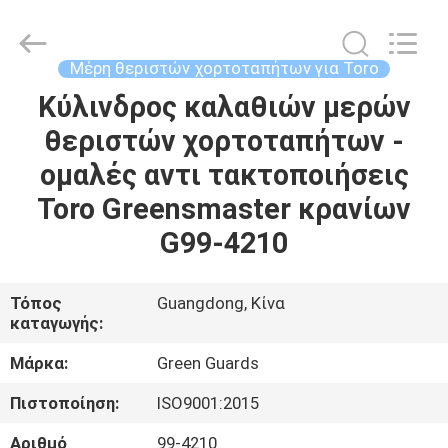
Dongguan
Hesheng
Long
Trading
Co.,
Μέρη θεριστών χορτοταπήτων για Toro
Ltd..
All
Κύλινδρος καλαθιών μερών
ΣΠΊΤΙ
Rights
Reserved.
θεριστών χορτοταπήτων -
ΠΡΟΪΌΝΤΑ
ομαλές αντι τακτοποιήσεις
Toro Greensmaster κρανίων
ΠΕΡΊΠΟΥ
G99-4210
ΕΜΕΊΣ
Τόπος
Guangdong, Κίνα
καταγωγής:
ΓΎΡΟΣ
ΕΡΓΟΣΤΑΣΊΩΝ
Μάρκα:
Green Guards
Πιστοποίηση:
ISO9001:2015
ΠΟΙΟΤΙΚΌΣ
Αριθμό
99-4210