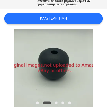
Ανθεκτικές ρόδες μηχανών θεριστών
SITEMAP
χορτοταπήτων πετρελαίου
ΚΑΛΎΤΕΡΗ ΤΙΜΉ
PRIVACY
POLICY