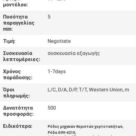
ΈΛΕΓΧΟΣ
μοντέλου:
Ποσότητα
5
ΜΑΣ
παραγγελίας
min:
ΕΛΆΤΕ
Τιμή:
Negotiate
ΣΕ
ΕΠΑΦΉ
Συσκευασία
συσκευασία εξαγωγής
λεπτομέρειες:
ΜΕ
Χρόνος
1-7days
παράδοσης:
ΕΙΔΉΣΕΙΣ
Όροι
L/C, D/A, D/P, T/T, Western Union, m
πληρωμής:
ΖΗΤΉΣΤΕ
Δυνατότητα
500
ΈΝΑ
προσφοράς:
ΑΠΌΣΠΑΣΜΑ
Ειδικότερα:
,
Ρόδες μηχανών θεριστών χορτοταπήτων
,
Ρόδα G99-4210