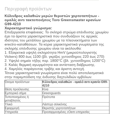
Περιγραφή προϊόντων
Κύλινδρος καλαθιών μερών θεριστών χορτοταπήτων -
ομαλές αντι τακτοποιήσεις Toro Greensmaster κρανίων
G99-4210
Χαρακτηριστικό γνώρισμα:
Επεξεργασία επιφάνειας: Το σκληρό στρώμα επένδυσης χρωμίου
έχει τα άριστα χαρακτηριστικά που συνδυάζουν τις αρχικές
ιδιότητες του μετάλλου χρωμίου με τα πλεονεκτήματα των
erectro-καταθέσεων. Τα κύρια χαρακτηριστικά γνωρίσματα της
σκληρής επένδυσης χρωμίου είναι τα ακόλουθα:
1. Εξαιρετικά υψηλή σκληρότητα HmV (μικροϋπολογιστής
Vickers) 800 έως 1100 (βλ. γκρίζος χυτοσίδηρος 220 έως 270)
2. Υψηλό σημείο τήξης περ. 1800°C (βλ. χυτοσίδηρος 1200°C)
3. Καλές θερμική αγωγιμότητα και αντίσταση διάβρωσης.
4. Χαμηλός παράγοντας τριβής και άριστη αντοχή.
Τέτοια χαρακτηριστικά γνωρίσματα είναι πολύ αποτελεσματικά
στην παρεμπόδιση της ένδυσης δαχτυλιδιών εμβόλων.
Όνομα προϊόντων
Κύλινδρος καλαθιών - ομαλό αντι κρανίο G99-
4210
Θέση προέλευσης
Κίνα
Εμπορικό σήμα
Greenguards
Τυποποιημένος ή
Πρότυπα
μεταβλητός
Υλικό
Λάστιχο σιλικόνης
Εφαρμογή
Θεριστής χορτοταπήτων
Υπηρεσία
Προσαρμοσμένες cOem υπηρεσίες