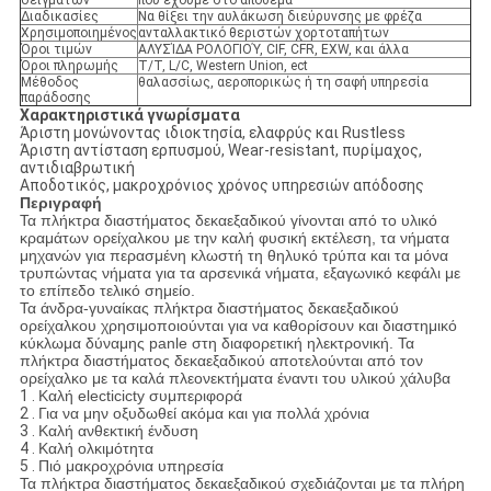
δειγμάτων
που έχουμε στο απόθεμα
Διαδικασίες
Να θίξει την αυλάκωση διεύρυνσης με φρέζα
Χρησιμοποιημένος
ανταλλακτικό θεριστών χορτοταπήτων
Όροι τιμών
ΑΛΥΣΊΔΑ ΡΟΛΟΓΙΟΎ, CIF, CFR, EXW, και άλλα
Όροι πληρωμής
T/T, L/C, Western Union, ect
Μέθοδος
θαλασσίως, αεροπορικώς ή τη σαφή υπηρεσία
παράδοσης
Χαρακτηριστικά γνωρίσματα
Άριστη μονώνοντας ιδιοκτησία, ελαφρύς και Rustless
Άριστη αντίσταση ερπυσμού, Wear-resistant, πυρίμαχος,
αντιδιαβρωτική
Αποδοτικός, μακροχρόνιος χρόνος υπηρεσιών απόδοσης
Περιγραφή
Τα πλήκτρα διαστήματος δεκαεξαδικού γίνονται από το υλικό
κραμάτων ορείχαλκου με την καλή φυσική εκτέλεση, τα νήματα
μηχανών για περασμένη κλωστή τη θηλυκό τρύπα και τα μόνα
τρυπώντας νήματα για τα αρσενικά νήματα, εξαγωνικό κεφάλι με
το επίπεδο τελικό σημείο.
Τα άνδρα-γυναίκας πλήκτρα διαστήματος δεκαεξαδικού
ορείχαλκου χρησιμοποιούνται για να καθορίσουν και διαστημικό
κύκλωμα δύναμης panle στη διαφορετική ηλεκτρονική. Τα
πλήκτρα διαστήματος δεκαεξαδικού αποτελούνται από τον
ορείχαλκο με τα καλά πλεονεκτήματα έναντι του υλικού χάλυβα
1 .
Καλή electicicty συμπεριφορά
2 .
Για να μην οξυδωθεί ακόμα και για πολλά χρόνια
3 .
Καλή ανθεκτική ένδυση
4 .
Καλή ολκιμότητα
5 .
Πιό μακροχρόνια υπηρεσία
Τα πλήκτρα διαστήματος δεκαεξαδικού σχεδιάζονται με τα πλήρη