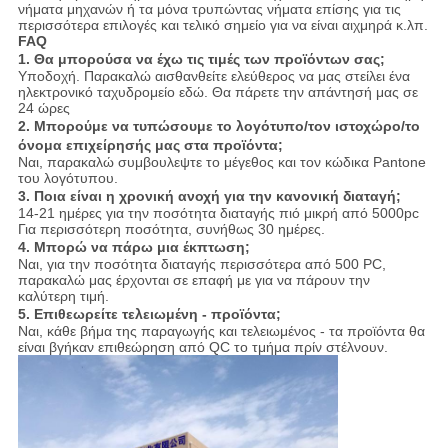
νήματα μηχανών ή τα μόνα τρυπώντας νήματα επίσης για τις
περισσότερα επιλογές και τελικό σημείο για να είναι αιχμηρά κ.λπ.
FAQ
1.
Θα μπορούσα να έχω τις τιμές των προϊόντων σας;
Υποδοχή. Παρακαλώ αισθανθείτε ελεύθερος να μας στείλει ένα
ηλεκτρονικό ταχυδρομείο εδώ. Θα πάρετε την απάντησή μας σε
24 ώρες
2. Μπορούμε να τυπώσουμε το λογότυπο/τον ιστοχώρο/το
όνομα επιχείρησής μας στα προϊόντα;
Ναι, παρακαλώ συμβουλεψτε το μέγεθος και τον κώδικα Pantone
του λογότυπου.
3. Ποια είναι η χρονική ανοχή για την κανονική διαταγή;
14-21 ημέρες για την ποσότητα διαταγής πιό μικρή από 5000pc
Για περισσότερη ποσότητα, συνήθως 30 ημέρες.
4. Μπορώ να πάρω μια έκπτωση;
Ναι, για την ποσότητα διαταγής περισσότερα από 500 PC,
παρακαλώ μας έρχονται σε επαφή με για να πάρουν την
καλύτερη τιμή.
5. Επιθεωρείτε τελειωμένη - προϊόντα;
Ναι, κάθε βήμα της παραγωγής και τελειωμένος - τα προϊόντα θα
είναι βγήκαν επιθεώρηση από QC το τμήμα πρίν στέλνουν.