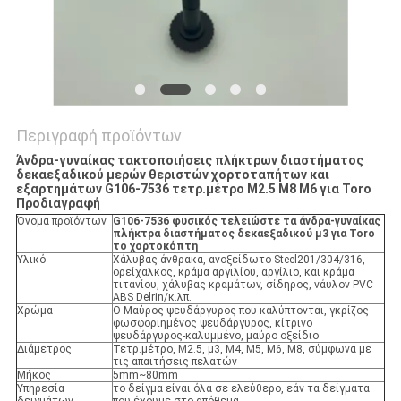
Περιγραφή προϊόντων
Άνδρα-γυναίκας τακτοποιήσεις πλήκτρων διαστήματος
δεκαεξαδικού μερών θεριστών χορτοταπήτων και
εξαρτημάτων G106-7536 τετρ.μέτρο M2.5 M8 M6 για Toro
Προδιαγραφή
Όνομα προϊόντων
G106-7536 φυσικός τελειώστε τα άνδρα-γυναίκας
πλήκτρα διαστήματος δεκαεξαδικού μ3 για Toro
το χορτοκόπτη
Υλικό
Χάλυβας άνθρακα, ανοξείδωτο Steel201/304/316,
ορείχαλκος, κράμα αργιλίου, αργίλιο, και κράμα
τιτανίου, χάλυβας κραμάτων, σίδηρος, νάυλον PVC
ABS Delrin/κ.λπ.
Χρώμα
Ο Μαύρος ψευδάργυρος-που καλύπτονται, γκρίζος
φωσφοριημένος ψευδάργυρος, κίτρινο
ψευδάργυρος-καλυμμένο, μαύρο οξείδιο
Διάμετρος
Τετρ.μέτρο, M2.5, μ3, M4, M5, M6, M8, σύμφωνα με
τις απαιτήσεις πελατών
Μήκος
5mm~80mm
Υπηρεσία
το δείγμα είναι όλα σε ελεύθερο, εάν τα δείγματα