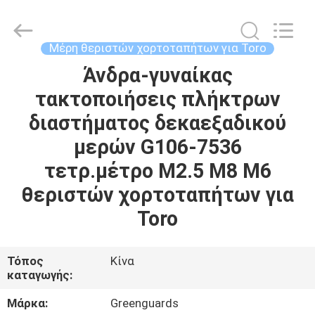
Dongguan
Hesheng
Long
Trading
Co.,
Μέρη θεριστών χορτοταπήτων για Toro
Ltd..
All
Άνδρα-γυναίκας
ΣΠΊΤΙ
Rights
Reserved.
τακτοποιήσεις πλήκτρων
ΠΡΟΪΌΝΤΑ
διαστήματος δεκαεξαδικού
μερών G106-7536
ΠΕΡΊΠΟΥ
τετρ.μέτρο M2.5 M8 M6
ΕΜΕΊΣ
θεριστών χορτοταπήτων για
Toro
ΓΎΡΟΣ
ΕΡΓΟΣΤΑΣΊΩΝ
Τόπος
Κίνα
καταγωγής:
ΠΟΙΟΤΙΚΌΣ
Μάρκα:
Greenguards