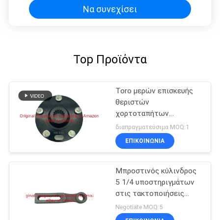
Toro
Να συνεχίσει
Top Προϊόντα
Toro μερών επισκευής
θεριστών
χορτοταπήτων
πλημνών G104-1675
διαπραγματεύσιμα MOQ:1
κατάλληλο όχημα
ΕΠΙΚΟΙΝΩΝΊΑ
πολλαπλών χρήσεων
εργατών
Μπροστινός κύλινδρος
5 1/4 υποστηριγμάτων
στις τακτοποιήσεις
G115-7041 για Toro το
Negotiate MOQ:5
θεριστή χορτοταπήτων