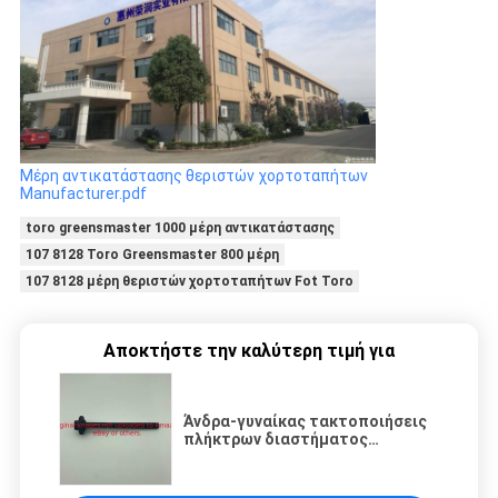
Μέρη αντικατάστασης θεριστών χορτοταπήτων
Manufacturer.pdf
toro greensmaster 1000 μέρη αντικατάστασης
107 8128 Toro Greensmaster 800 μέρη
107 8128 μέρη θεριστών χορτοταπήτων Fot Toro
Αποκτήστε την καλύτερη τιμή για
Άνδρα-γυναίκας τακτοποιήσεις
πλήκτρων διαστήματος
δεκαεξαδικού μερών G106-7536
τετρ.μέτρο M2.5 M8 M6
θεριστών χορτοταπήτων για