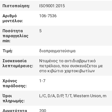
ΈΛΕΓΧΟΣ
Πιστοποίηση:
ISO9001:2015
Αριθμό
106-7536
ΜΑΣ
μοντέλου:
ΕΛΆΤΕ
Ποσότητα
5
ΣΕ
παραγγελίας
min:
ΕΠΑΦΉ
Τιμή:
διαπραγματεύσιμα
ΜΕ
Συσκευασία
Ντυμένος το αντιδιαβρωτικό
λεπτομέρειες:
πετρέλαιο, που συσκευάζεται με
ΕΙΔΉΣΕΙΣ
στο κιβώτιο χαρτοκιβωτίων
Χρόνος
1-7
ΖΗΤΉΣΤΕ
παράδοσης:
ΈΝΑ
Όροι
L/C, D/A, D/P, T/T, Western Union, m
πληρωμής:
ΑΠΌΣΠΑΣΜΑ
Δυνατότητα
200