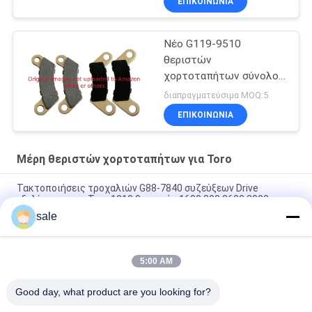
ΕΠΙΚΟΙΝΩΝΊΑ
Νέο G119-9510
θεριστών
χορτοταπήτων σύνολο
μαξιλαριών φρένων
διαπραγματεύσιμα MOQ:5
μερών 4 τακτοποιήσεων
ΕΠΙΚΟΙΝΩΝΊΑ
Toro
Μέρη θεριστών χορτοταπήτων για Toro
Τακτοποιήσεις τροχαλιών G88-7840 συζεύξεων Drive
εξελίκτρων για Toro 1010 θεριστής 1600 800 2600 2000
sale
Τμήματα κουρευτή γκαζόν Συσκευή δαχτυλιδιών έμβολο
(0,05 mm)
5:00 AM
Τμήματα κουρευτή γρασίδι Αξό-Ηλιακό G107-8128 Fits Toro
Greensmaster Flex
Good day, what product are you looking for?