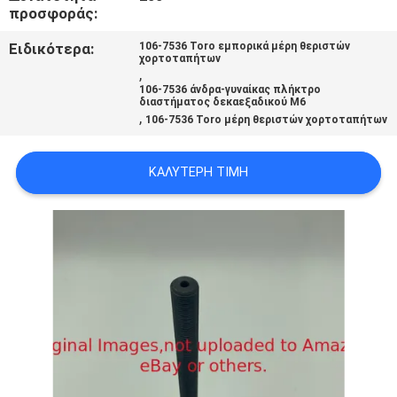
προσφοράς:
SITEMAP
Ειδικότερα:
106-7536 Toro εμπορικά μέρη θεριστών
χορτοταπήτων
PRIVACY
,
106-7536 άνδρα-γυναίκας πλήκτρο
POLICY
διαστήματος δεκαεξαδικού M6
,
106-7536 Toro μέρη θεριστών χορτοταπήτων
ΚΑΛΎΤΕΡΗ ΤΙΜΉ