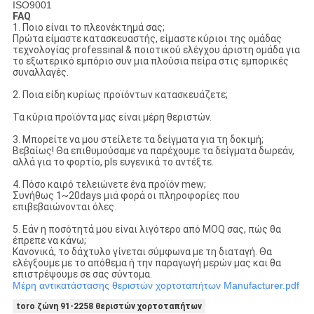
ISO9001
FAQ
1. Ποιο είναι το πλεονέκτημά σας;
Πρώτα είμαστε κατασκευαστής, είμαστε κύριοι της ομάδας
τεχνολογίας professinal & ποιοτικού ελέγχου άριστη ομάδα για
το εξωτερικό εμπόριο συν μια πλούσια πείρα στις εμπορικές
συναλλαγές.
2. Ποια είδη κυρίως προϊόντων κατασκευάζετε;
Τα κύρια προϊόντα μας είναι μέρη θεριστών.
3. Μπορείτε να μου στείλετε τα δείγματα για τη δοκιμή;
Βεβαίως! Θα επιθυμούσαμε να παρέχουμε τα δείγματα δωρεάν,
αλλά για το φορτίο, pls ευγενικά το αντέξτε.
4. Πόσο καιρό τελειώνετε ένα προϊόν mew;
Συνήθως 1~20days μιά φορά οι πληροφορίες που
επιβεβαιώνονται όλες.
5. Εάν η ποσότητά μου είναι λιγότερο από MOQ σας, πώς θα
έπρεπε να κάνω;
Κανονικά, το δάχτυλο γίνεται σύμφωνα με τη διαταγή. Θα
ελέγξουμε με το απόθεμα ή την παραγωγή μερών μας και θα
επιστρέψουμε σε σας σύντομα.
Μέρη αντικατάστασης θεριστών χορτοταπήτων Manufacturer.pdf
toro ζώνη 91-2258 θεριστών χορτοταπήτων