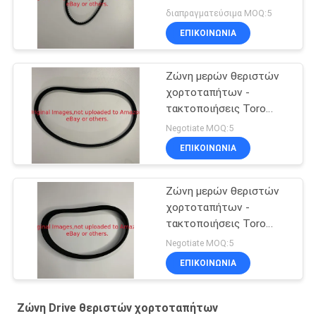
χορτοταπήτων
διαπραγματεύσιμα MOQ:5
εγκαθιστά Toro
ΕΠΙΚΟΙΝΩΝΊΑ
Greensmaster
Ζώνη μερών θεριστών
χορτοταπήτων -
τακτοποιήσεις Toro
Greensmaster κύριου
Negotiate MOQ:5
Drive G115-6743
ΕΠΙΚΟΙΝΩΝΊΑ
Ζώνη μερών θεριστών
χορτοταπήτων -
τακτοποιήσεις Toro
Greensmaster Drive
Negotiate MOQ:5
G115-6744 τυμπάνων
ΕΠΙΚΟΙΝΩΝΊΑ
Ζώνη Drive θεριστών χορτοταπήτων