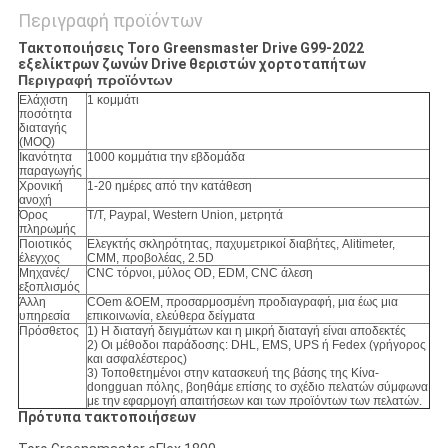
Περιγραφή προϊόντων
Τακτοποιήσεις Toro Greensmaster Drive G99-2022
εξελίκτρων ζωνών Drive θεριστών χορτοταπήτων
Περιγραφή προϊόντων
Ελάχιστη
1 κομμάτι
ποσότητα
διαταγής
(MOQ)
Ικανότητα
1000 κομμάτια την εβδομάδα
παραγωγής
Χρονική
1-20 ημέρες από την κατάθεση
ανοχή
Όρος
T/T, Paypal, Western Union, μετρητά
πληρωμής
Ποιοτικός
Ελεγκτής σκληρότητας, παχυμετρικοί διαβήτες, Alitimeter,
έλεγχος
CMM, προβολέας, 2.5D
Μηχανές/
CNC τόρνοι, μύλος OD, EDM, CNC άλεση
εξοπλισμός
Άλλη
COem &OEM, προσαρμοσμένη προδιαγραφή, μια έως μια
υπηρεσία
επικοινωνία, ελεύθερα δείγματα
Πρόσθετος
1) Η διαταγή δειγμάτων και η μικρή διαταγή είναι αποδεκτές
2) Οι μέθοδοι παράδοσης: DHL, EMS, UPS ή Fedex (γρήγορος
και ασφαλέστερος)
3) Τοποθετημένοι στην κατασκευή της βάσης της Κίνα-
dongguan πόλης, βοηθάμε επίσης το σχέδιο πελατών σύμφωνα
με την εφαρμογή απαιτήσεων και των προϊόντων των πελατών.
Πρότυπα τακτοποιήσεων