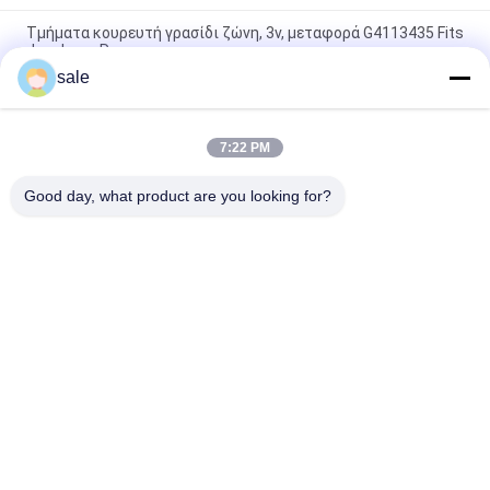
Τμήματα κουρευτή γρασίδι ζώνη, 3v, μεταφορά G4113435 Fits
Jacobsen Ransomes
sale
Σετ ιμάντα χλοοκοπτικής μηχανής GAMT2800 Ταιριάζει σε
χλοοκοπτικές μηχανές Deere Walk-Behind Greensmowers
7:22 PM
Ιμάντας κίνησης V-Belt GTCU25209 για χλοοκοπτικό γκαζόν
Deere Walk Greens
Good day, what product are you looking for?
Λαϊκή κατηγορία
Όλα
Μέρη Θεριστών 
Μέρη Θεριστών 
Χορτοταπήτων Για 
Χορτοταπήτων Για 
Toro
Deere
Μέρη Θεριστών 
Μέρη 
Χορτοταπήτων Για 
Αντικατάστασης 
Jacobsen
Θεριστών 
Τάκοι Αερισμού 
Χορτοταπήτων
Μέρη Κάρρων Γκολφ
Γκαζόν