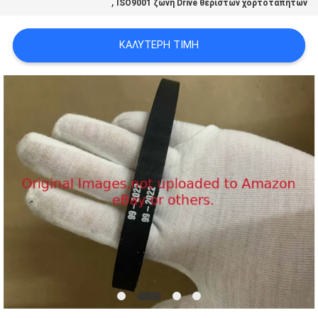
,
ISO9001 ζώνη Drive θεριστών χορτοταπήτων
SITEMAP
ΚΑΛΎΤΕΡΗ ΤΙΜΉ
PRIVACY
POLICY