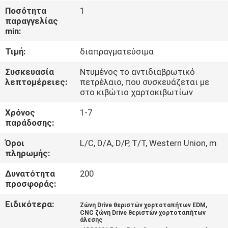
ΈΛΕΓΧΟΣ
Ποσότητα
1
παραγγελίας
min:
ΜΑΣ
Τιμή:
διαπραγματεύσιμα
ΕΛΆΤΕ
ΣΕ
Συσκευασία
Ντυμένος το αντιδιαβρωτικό
λεπτομέρειες:
πετρέλαιο, που συσκευάζεται με
ΕΠΑΦΉ
στο κιβώτιο χαρτοκιβωτίων
ΜΕ
Χρόνος
1-7
παράδοσης:
ΕΙΔΉΣΕΙΣ
Όροι
L/C, D/A, D/P, T/T, Western Union, m
πληρωμής:
ΖΗΤΉΣΤΕ
Δυνατότητα
200
προσφοράς:
ΈΝΑ
Ειδικότερα:
,
ΑΠΌΣΠΑΣΜΑ
Ζώνη Drive θεριστών χορτοταπήτων EDM
CNC ζώνη Drive θεριστών χορτοταπήτων
άλεσης