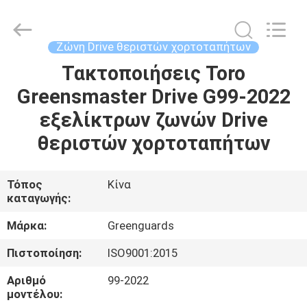
Dongguan
Hesheng
Long
Trading
Co.,
Ζώνη Drive θεριστών χορτοταπήτων
Ltd..
All
Τακτοποιήσεις Toro
ΣΠΊΤΙ
Rights
Reserved.
Greensmaster Drive G99-2022
ΠΡΟΪΌΝΤΑ
εξελίκτρων ζωνών Drive
θεριστών χορτοταπήτων
ΠΕΡΊΠΟΥ
ΕΜΕΊΣ
Τόπος
Κίνα
καταγωγής:
ΓΎΡΟΣ
Μάρκα:
Greenguards
ΕΡΓΟΣΤΑΣΊΩΝ
Πιστοποίηση:
ISO9001:2015
Αριθμό
99-2022
ΠΟΙΟΤΙΚΌΣ
μοντέλου: