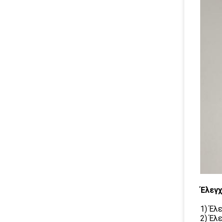
Έλεγ
1) Έλ
2) Έλ