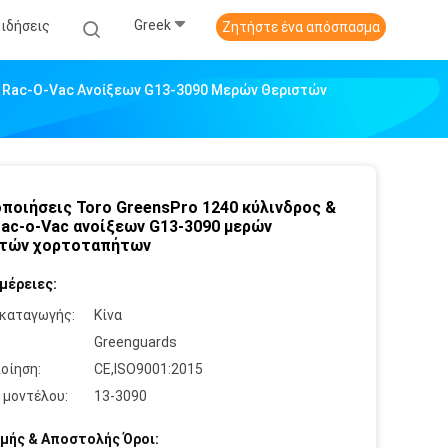
Greek
Ειδήσεις
Ζητήστε ένα απόσπασμα
o Rac-Ο-Vac Ανοίξεων G13-3090 Μερών Θεριστών
ποιήσεις Toro GreensPro 1240 κύλινδρος &
rac-ο-Vac ανοίξεων G13-3090 μερών
στών χορτοταπήτων
μέρειες:
καταγωγής:
Κίνα
:
Greenguards
οίηση:
CE,ISO9001:2015
 μοντέλου:
13-3090
μής & Αποστολής Όροι: