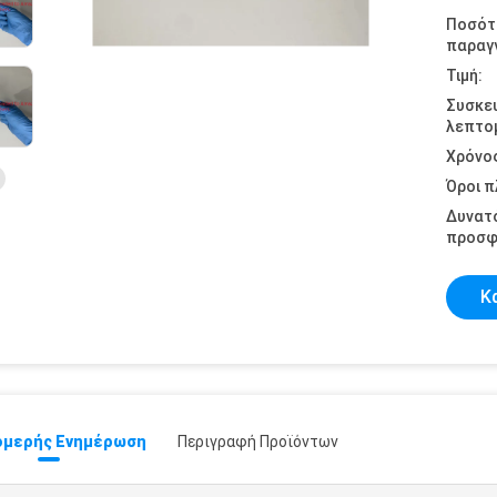
Ποσότ
παραγγ
Τιμή:
Συσκε
λεπτομ
Χρόνο
Όροι 
Δυνατ
προσφ
Κ
μερής Ενημέρωση
Περιγραφή Προϊόντων