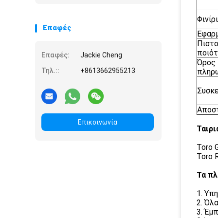
θεριστή
χορτοταπήτων
Φινίρ
Επαφές
Εφαρ
Πιστο
ποιό
Επαφές:
Jackie Cheng
Όρος
Τηλ.::
+8613662955213
πληρ
Συσκε
Αποσ
Επικοινωνία
Ταιρι
Toro 
Toro 
Τα πλ
1. Υπ
2. Όλ
3. Έμ