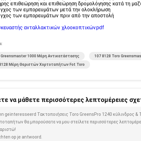
ήρης επιθεώρηση και επιθεώρηση δρομολόγησης κατά τη μαζ
εγχος των εμπορευμάτων μετά την ολοκλήρωση
εγχος των εμπορευμάτων πριν από την αποστολή
κευαστής ανταλλακτικών χλοοκοπτικών.pdf
α:
 Greensmaster 1000 Μέρη Αντικατάστασης
107 8128 Toro Greensmas
8128 Μέρη Θεριστών Χορτοταπήτων Fot Toro
τε να μάθετε περισσότερες λεπτομέρειες σχετ
ben geïnteresseerd Τακτοποιήσεις Toro GreensPro 1240 κύλινδρος &
τοταπήτων θα μπορούσατε να μου στείλετε περισσότερες λεπτομέρει
αριστώ!
hten op je antwoord.