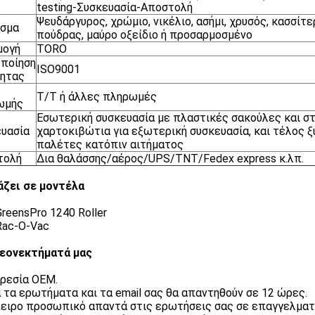
testing-Συσκευασία-Αποστολή
Ψευδάργυρος, χρώμιο, νικέλιο, ασήμι, χρυσός, κασσίτ
ισμα
πούδρας, μαύρο οξείδιο ή προσαρμοσμένο
μογή
TORO
ποίηση
ISO9001
τητας
T/T ή άλλες πληρωμές
ωμής
Εσωτερική συσκευασία με πλαστικές σακούλες και στ
υασία
χαρτοκιβώτια για εξωτερική συσκευασία, και τέλος ξ
παλέτες κατόπιν αιτήματος
τολή
Δια θαλάσσης/αέρος/UPS/TNT/Fedex express κ.λπ.
άζει σε μοντέλα
GreensPro 1240 Roller
Rac-O-Vac
εονεκτήματά μας
ηρεσία OEM.
α τα ερωτήματα και τα email σας θα απαντηθούν σε 12 ώρες.
πειρο προσωπικό απαντά στις ερωτήσεις σας σε επαγγελματ