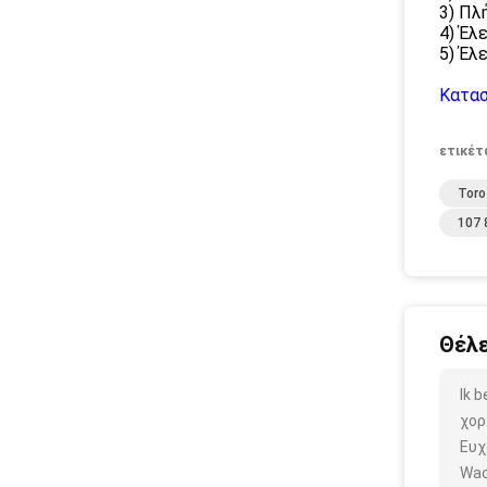
3) Πλ
4) Έλ
5) Έλ
Κατασ
ετικέτ
Toro
107 
Θέλε
Ik 
χορ
Ευχ
Wac