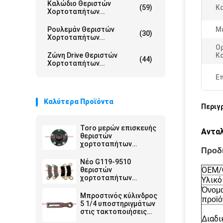
Καλώδιο Θεριστών
(59)
Κ
Χορτοταπήτων...
Ρουλεμάν Θεριστών
Μ
(30)
Χορτοταπήτων...
Ο
Ζώνη Drive Θεριστών
Κ
(44)
Χορτοταπήτων...
Ε
Καλύτερα Προϊόντα
Περιγ
Toro μερών επισκευής
Ανταλ
θεριστών
χορτοταπήτων
Προδ
πλημνών G104-1675
κατάλληλο όχημα
Νέο G119-9510
πολλαπλών χρήσεων
OEM
θεριστών
εργατών
χορτοταπήτων
Υλικό
σύνολο μαξιλαριών
Όνομ
φρένων μερών 4
Μπροστινός κύλινδρος
προϊό
τακτοποιήσεων Toro
5 1/4 υποστηριγμάτων
στις τακτοποιήσεις
Διαδι
G115-7041 για Toro το