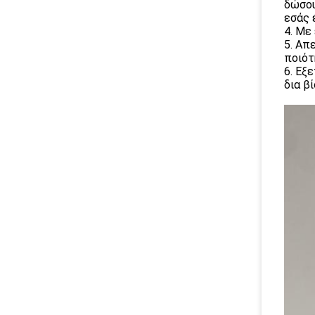
δώσου
εσάς 
4. Με
5. Απ
ποιότ
6. Εξ
δια β