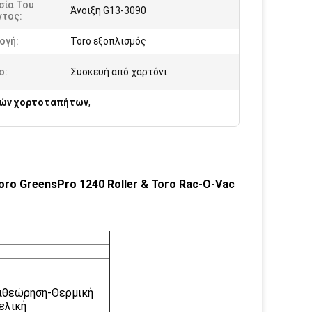
σία Του
Άνοιξη G13-3090
ντος:
ογή:
Toro εξοπλισμός
ο:
Συσκευή από χαρτόνι
στών χορτοταπήτων
,
ro GreensPro 1240 Roller & Toro Rac-O-Vac
ιθεώρηση-Θερμική
ελική