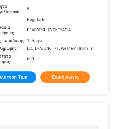
ητα
5
ελίας min:
Negotiate
υασία
ΕΞΑΓΩΓΙΚΗ ΣΥΣΚΕΥΑΣΙΑ
έρειες:
ς παράδοσης:
1-7days
πληρωμής:
L/C, D/A, D/P, T/T, Western Union, m
ότητα
500
οράς:
αλύτερη Τιμή
Επικοινωνία