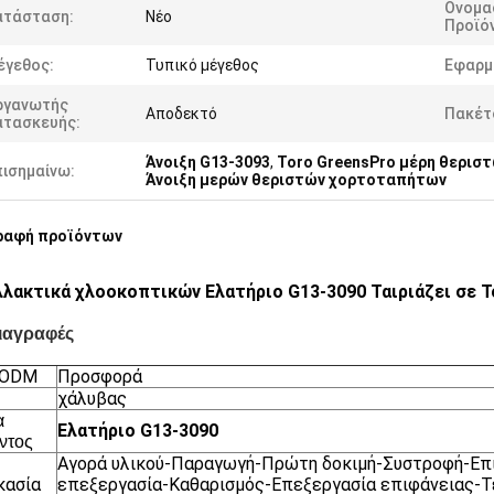
Ονομα
ατάσταση:
Νέο
Προϊό
έγεθος:
Τυπικό μέγεθος
Εφαρμ
ργανωτής
Αποδεκτό
Πακέτ
ατασκευής:
Άνοιξη G13-3093
,
Toro GreensPro μέρη θερι
πισημαίνω:
Άνοιξη μερών θεριστών χορτοταπήτων
ραφή προϊόντων
λακτικά χλοοκοπτικών Ελατήριο G13-3090 Ταιριάζει σε To
ιαγραφές
/ODM
Προσφορά
χάλυβας
α
Ελατήριο G13-3090
ντος
Αγορά υλικού-Παραγωγή-Πρώτη δοκιμή-Συστροφή-Επ
κασία
επεξεργασία-Καθαρισμός-Επεξεργασία επιφάνειας-Τ