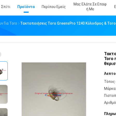
Μας Ελάτε Σε Επαφ
Σπίτι
Προϊόντα
Περίπου Εμείς
Ή Με
 Για Toro
Τακτοποιήσεις Toro GreensPro 1240 Κύλινδρος & Tor
Τακτο
Toro 
θερι
Λεπτο
Τόπος 
Μάρκα
Πιστοπ
Αριθμό
Πληρω