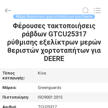
Dongguan
Hesheng
Long
Trading
Co.,
Μέρη θεριστών χορτοταπήτων για Deere
Ltd..
All
Φέρουσες τακτοποιήσεις
ΣΠΊΤΙ
Rights
Reserved.
ράβδων GTCU25317
ΠΡΟΪΌΝΤΑ
ρύθμισης εξελίκτρων μερών
θεριστών χορτοταπήτων για
ΠΕΡΊΠΟΥ
DEERE
ΕΜΕΊΣ
Τόπος
Κίνα
καταγωγής:
ΓΎΡΟΣ
ΕΡΓΟΣΤΑΣΊΩΝ
Μάρκα:
Greenguards
Πιστοποίηση:
ISO9001:2015
ΠΟΙΟΤΙΚΌΣ
Αριθμό
TCU25317