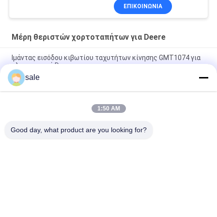
ΕΠΙΚΟΙΝΩΝΊΑ
Μέρη θεριστών χορτοταπήτων για Deere
Ιμάντας εισόδου κιβωτίου ταχυτήτων κίνησης GMT1074 για
χλοοκοπτικά Deere
sale
Συμπλέκτης υπέρ Gator 2030 2020 τακτοποιήσεις Deere
πιάτων πίεσης συμπλεκτών DIS GM809222 GM809221
1:50 AM
Τμήματα κουρευτή γρασίδι κινητήρα εκκίνησης GAM878176
Fits Deere κουρευτή πράσινου
Good day, what product are you looking for?
Λαϊκή κατηγορία
Όλα
Μέρη Θεριστών 
Μέρη Θεριστών 
Χορτοταπήτων Για 
Χορτοταπήτων Για 
Toro
Deere
Μέρη Θεριστών 
Μέρη 
Χορτοταπήτων Για 
Αντικατάστασης 