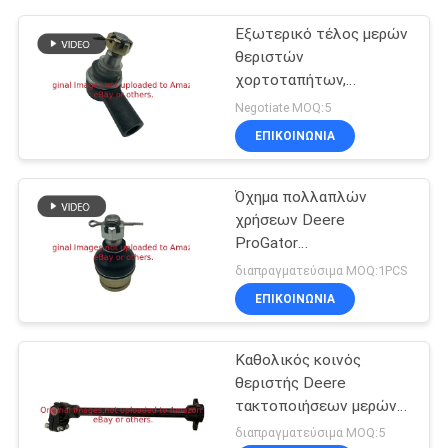
Εξωτερικό τέλος μερών
θεριστών
χορτοταπήτων,
θεριστής Deere
Negotiate MOQ:5
τακτοποιήσεων
ΕΠΙΚΟΙΝΩΝΊΑ
κυλίνδρων GTCA17297
Όχημα πολλαπλών
χρήσεων Deere
ProGator
τακτοποιήσεων
διαπραγματεύσιμα MOQ:1PCS
ενώσεων σφαιρών
ΕΠΙΚΟΙΝΩΝΊΑ
μερών θεριστών
χορτοταπήτων
GMIU800522
Καθολικός κοινός
θεριστής Deere
τακτοποιήσεων μερών
άξονων GTCA17220
διαπραγματεύσιμα MOQ:5