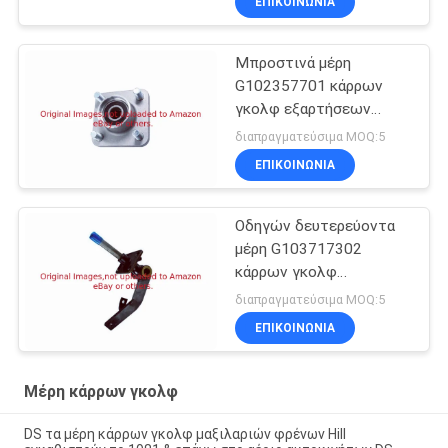
ΕΠΙΚΟΙΝΩΝΊΑ
Μπροστινά μέρη
G102357701 κάρρων
γκολφ εξαρτήσεων
πλημνών αργιλίου
διαπραγματεύσιμα MOQ:5
προηγουμένου
ΕΠΙΚΟΙΝΩΝΊΑ
Οδηγών δευτερεύοντα
μέρη G103717302
κάρρων γκολφ
εξαρτήσεων πλημνών
διαπραγματεύσιμα MOQ:5
αξόνων ASM μπροστινά
ΕΠΙΚΟΙΝΩΝΊΑ
Μέρη κάρρων γκολφ
DS τα μέρη κάρρων γκολφ μαξιλαριών φρένων Hill