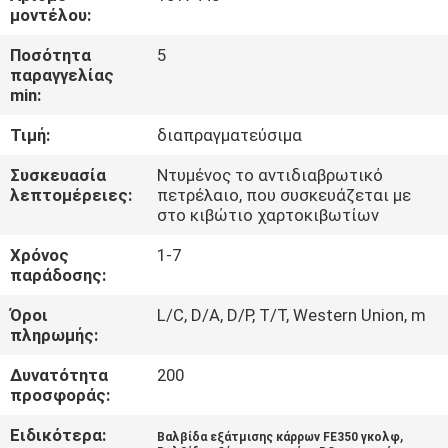
ΈΛΕΓΧΟΣ
μοντέλου:
Ποσότητα
5
ΜΑΣ
παραγγελίας
min:
ΕΛΆΤΕ
Τιμή:
διαπραγματεύσιμα
ΣΕ
ΕΠΑΦΉ
Συσκευασία
Ντυμένος το αντιδιαβρωτικό
λεπτομέρειες:
πετρέλαιο, που συσκευάζεται με
ΜΕ
στο κιβώτιο χαρτοκιβωτίων
Χρόνος
1-7
ΕΙΔΉΣΕΙΣ
παράδοσης:
Όροι
L/C, D/A, D/P, T/T, Western Union, m
πληρωμής:
ΖΗΤΉΣΤΕ
ΈΝΑ
Δυνατότητα
200
προσφοράς:
ΑΠΌΣΠΑΣΜΑ
Ειδικότερα:
,
Βαλβίδα εξάτμισης κάρρων FE350 γκολφ