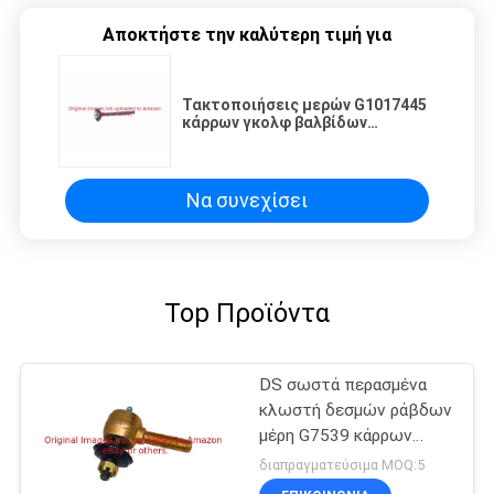
Αποκτήστε την καλύτερη τιμή για
Τακτοποιήσεις μερών G1017445
κάρρων γκολφ βαλβίδων
εξάτμισης κάρρων FE350 γκολφ
για το αέριο DS αυτοκινήτων
λεσχών
Να συνεχίσει
Top Προϊόντα
DS σωστά περασμένα
κλωστή δεσμών ράβδων
μέρη G7539 κάρρων
γκολφ τελών ηλεκτρικά
διαπραγματεύσιμα MOQ:5