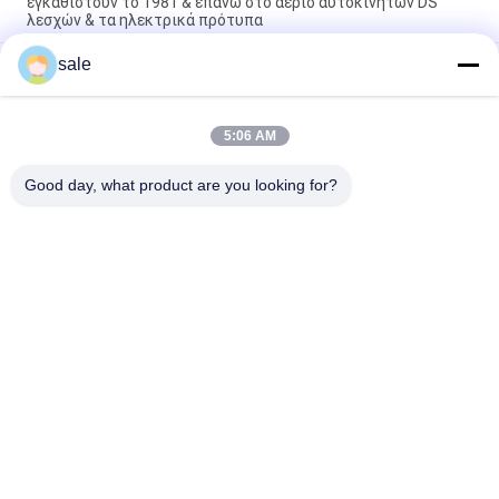
εγκαθιστούν το 1981 & επάνω στο αέριο αυτοκινήτων DS
λεσχών & τα ηλεκτρικά πρότυπα
sale
Τμήματα καροτσιού γκολφ G1011415 Fits Club Car G E DS
Shock Absorber Bushing Kit με 2 κόλλα 2 Pad 2 καρύδια
Τμήματα καρότσι γκολφ Συσκευή καλωδίων φρένων
5:06 AM
G1011403 Εγκαταστάσεις για αυτοκίνητα κλαμπ Αέρια και
ηλεκτρικά καρότσια γκολφ
Good day, what product are you looking for?
Λαϊκή κατηγορία
Όλα
Μέρη Θεριστών 
Μέρη Θεριστών 
Χορτοταπήτων Για 
Χορτοταπήτων Για 
Toro
Deere
Μέρη Θεριστών 
Μέρη 
Χορτοταπήτων Για 
Αντικατάστασης 
Jacobsen
Θεριστών 
Τάκοι Αερισμού 
Χορτοταπήτων
Μέρη Κάρρων Γκολφ
Γκαζόν
Ανεμιστήρας 
Λεπίδες Θεριστών 