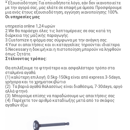
* Εξουσιοδότηση: Για οποιοδήποτε λόγο, εάν δεν ικανοποιείτε
με την αγορά σας, μας ελάτε σε επαφή με άμεσα. Προσφέρουμε
μια ενός έτους εξουσιοδότηση, εγγύηση ικανοποίησης 100%.
Οι υπηρεσίες μας
υπηρεσία online 1,24 ωρών
2.We θα παράσχει όλες τις λεπτομέρειες σε σας κατά τη
διάρκεια της μαζικής παραγωγής.
3.Customize η φόρμα σας σύμφωνα με την ανάγκη σας.
4.Your οι απαιτήσεις και οι καταγγελίες τηρούνται ιδιαίτερα.
5.Necessary η δοκιμή και η πιστοποίηση μπορούν να ληφθούν
όπως ζητάτε.
Στέλνοντας τρόπος:
Θα επιλέξουμε το φτηνότερο και ασφαλέστερο τρόπο στα
σταλμένα αγαθά.
(1) καλύτερη επιλογή .0.5kg-150kg είναι από express.3-5days,
γρήγορα και το χρηματοκιβώτιο
(2). Τα βαριά αγαθά θαλασσίως είναι διαθέσιμα, 7-30days, αργό
αλλά φτηνό.
(3). Μπορούμε επίσης να παραδώσουμε ως απαιτήσεις σας
(4). Παρέχετε τον αριθμό καταδίωξης μετά από το σκάφος
αγαθών έξω.