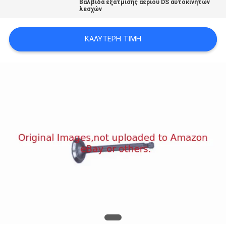
Βαλβίδα εξάτμισης αερίου DS αυτοκινήτων
SITEMAP
λεσχών
ΚΑΛΎΤΕΡΗ ΤΙΜΉ
PRIVACY
POLICY