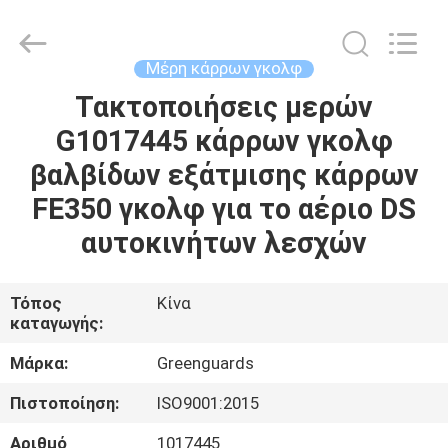
Dongguan
Hesheng
Long
Trading
Co.,
Μέρη κάρρων γκολφ
Ltd..
All
Τακτοποιήσεις μερών
ΣΠΊΤΙ
Rights
Reserved.
G1017445 κάρρων γκολφ
ΠΡΟΪΌΝΤΑ
βαλβίδων εξάτμισης κάρρων
FE350 γκολφ για το αέριο DS
ΠΕΡΊΠΟΥ
αυτοκινήτων λεσχών
ΕΜΕΊΣ
Τόπος
Κίνα
καταγωγής:
ΓΎΡΟΣ
ΕΡΓΟΣΤΑΣΊΩΝ
Μάρκα:
Greenguards
Πιστοποίηση:
ISO9001:2015
ΠΟΙΟΤΙΚΌΣ
Αριθμό
1017445