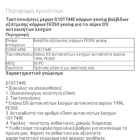
Περιγραφή προϊόντων
Τακτοποιήσεις μερών G1017445 κάρρων γκολφ βαλβίδων
εξάτμισης κάρρων FE350 γκολφ για το αέριο DS
αυτοκινήτων λεσχών
Περιγραφή
Όνομα
Βαλβίδα εξάτμισης κάρρων FE350 γκολφ
στοιχείων
COEM ΑΡΙΘ.
G1017445
Τακτοποιήσεις
Επάνω DS αυτοκινήτων λεσχών αυτοκίνητα αερίου
1996, FE350
MOQ
50 PC
Ποιότητα
Πρότυπα cOem ή ως απαίτησή σας
Χαρακτηριστικό γνώρισμα
G1017445
* [Εύκολος να αποσυνθέσει]
1. Ολοκαίνουργια, ποιότητα cOem.
2. Τακτοποιήσεις
* Επάνω DS αυτοκινήτων λεσχών αυτοκίνητα αερίου 1996,
FE350
3. Αντικαθιστά τον αριθμό cOem αυτοκινήτων λεσχών:
1017445
4. Υψηλός - ποιότητα, ανθεκτικός, μακράς διαρκείας.
* Υιοθετούμε τα υψηλότερα υλικά βαθμού για να κάνουμε το
προϊόν μας. Φέρνει το ανθεκτικό και αξιόπιστο
χαρακτηριστικό γνώρισμα υπό ακραίες συνθήκες.