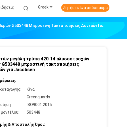
Greek
Ειδήσεις
Ζητήστε ένα απόσπασμα
ερών G503448 Μπροστινή Τακτοποιήσεις Δοντιών Για
τών μεγάλη τρύπα 420-14 αλυσσοτροχών
 G503448 μπροστινή τακτοποιήσεις
ών για Jacobsen
μέρειες:
καταγωγής:
Κίνα
:
Greenguards
οίηση:
ISO9001:2015
 μοντέλου:
503448
μής & Αποστολής Όροι: