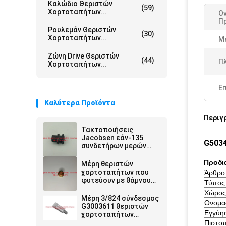
Καλώδιο Θεριστών
(59)
Χορτοταπήτων...
Ο
Π
Ρουλεμάν Θεριστών
(30)
Χορτοταπήτων...
Μ
Ζώνη Drive Θεριστών
(44)
Π
Χορτοταπήτων...
Ε
Καλύτερα Προϊόντα
Περιγ
Τακτοποιήσεις
Jacobsen εάν-135
G5034
συνδετήρων μερών
θεριστών
χορτοταπήτων/
Προδι
Μέρη θεριστών
συζευκτήρων
χορτοταπήτων που
Άρθρο
G3010046
φυτεύουν με θάμνους -
Τύπος
βαλμένες φλάντζα
Χώρος
τακτοποιήσεις
Μέρη 3/824 σύνδεσμος
Ονομα
Jacobsen G366725
G3003611 θεριστών
Εγγύη
χορτοταπήτων
καρυδιών ρύθμισης
Πιστο