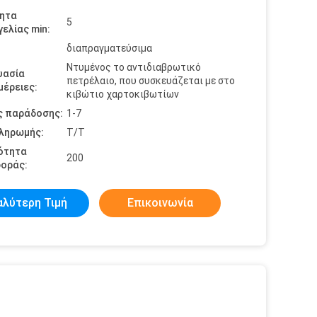
ητα
5
ελίας min:
διαπραγματεύσιμα
Ντυμένος το αντιδιαβρωτικό
υασία
πετρέλαιο, που συσκευάζεται με στο
έρειες:
κιβώτιο χαρτοκιβωτίων
ς παράδοσης:
1-7
πληρωμής:
Τ/Τ
ότητα
200
οράς:
αλύτερη Τιμή
Επικοινωνία