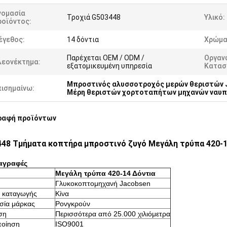
νομασία
Τροχιά G503448
Υλικό:
ροϊόντος:
έγεθος:
14 δόντια
Χρώμα
Παρέχεται OEM / ODM /
Οργαν
λεονέκτημα:
εξατομικευμένη υπηρεσία
Κατασ
Μπροστινός αλυσσοτροχός μερών θεριστών 
πισημαίνω:
Μέρη θεριστών χορτοταπήτων μηχανών ναυπ
ραφή προϊόντων
48 Τμήματα κοπτήρα μπροστινό ζυγό Μεγάλη τρύπα 420-14
αγραφές
Μεγάλη τρύπα 420-14 Δόντια
Γλυκοκοπτομηχανή Jacobsen
 καταγωγής
Κίνα
σία μάρκας
Ρονγκρούν
ση
Περισσότερα από 25.000 χιλιόμετρα
ποίηση
ISO9001