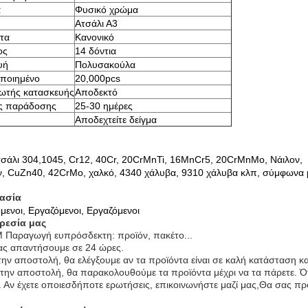
α
Φυσικό χρώμα
Ατσάλι Α3
τα
Κανονικό
ος
14 δόντια
υή
Πολυσακούλα
ποιημένο
20,000pcs
ωτής κατασκευής
Αποδεκτό
ς παράδοσης
25-30 ημέρες
Αποδεχτείτε δείγμα
σάλι 304,1045, Cr12, 40Cr, 20CrMnTi, 16MnCr5, 20CrMnMo, Νάιλον,
ν, CuZn40, 42CrMo, χαλκό, 4340 χάλυβα, 9310 χάλυβα κλπ, σύμφωνα μ
κασία
μενοι, Εργαζόμενοι, Εργαζόμενοι
ρεσία μας
 Παραγωγή ευπρόσδεκτη: προϊόν, πακέτο...
ς απαντήσουμε σε 24 ώρες.
την αποστολή, θα ελέγξουμε αν τα προϊόντα είναι σε καλή κατάσταση κα
την αποστολή, θα παρακολουθούμε τα προϊόντα μέχρι να τα πάρετε. Ότ
. Αν έχετε οποιεσδήποτε ερωτήσεις, επικοινωνήστε μαζί μας,Θα σας π