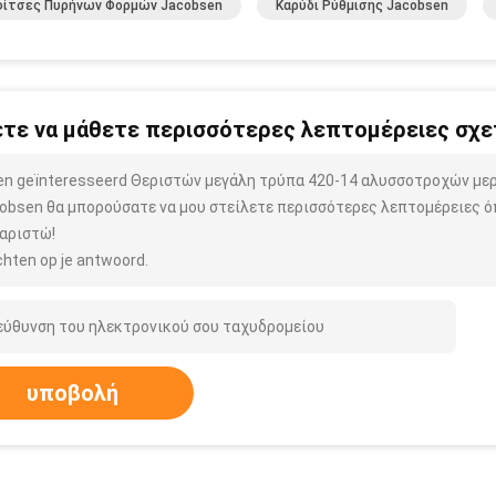
φίτσες Πυρήνων Φορμών Jacobsen
Καρύδι Ρύθμισης Jacobsen
τε να μάθετε περισσότερες λεπτομέρειες σχετ
ben geïnteresseerd Θεριστών μεγάλη τρύπα 420-14 αλυσσοτροχών με
obsen θα μπορούσατε να μου στείλετε περισσότερες λεπτομέρειες όπ
αριστώ!
hten op je antwoord.
υποβολή