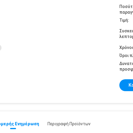
Ποσότ
παραγγ
Τιμή:
Συσκε
λεπτομ
Χρόνο
Όροι 
Δυνατ
προσφ
Κ
μερής Ενημέρωση
Περιγραφή Προϊόντων