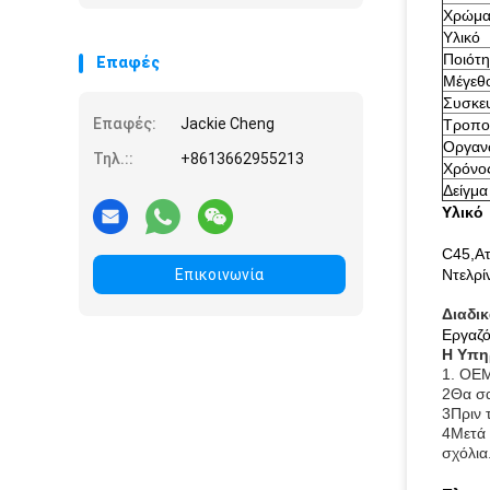
νημάτων
Χρώμ
Υλικό
Ποιότη
Επαφές
Μέγεθ
Συσκε
Επαφές:
Jackie Cheng
Τροπο
Οργαν
Τηλ.::
+8613662955213
Χρόνο
Δείγμα
Υλικό
C45,Ατ
Επικοινωνία
Ντελρί
Διαδι
Εργαζό
Η Υπη
1. OEM
2Θα σα
3Πριν 
4Μετά 
σχόλια