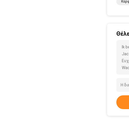
Καρ
Θέλε
Ik 
Jac
Ευχ
Wac