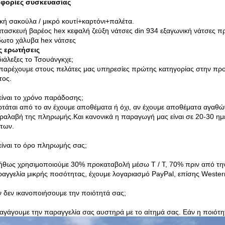
φορίες συσκευασίας
κή σακούλα / μικρό κουτί+καρτόνι+παλέτα.
ατασκευή βαρέος hex κεφαλή ζεύξη νάτσες din 934 εξαγωνική νάτσες 
δωτο χάλυβα hex νάτσες
ς ερωτήσεις
 διάλεξες το Τσουάνγκχε;
 παρέχουμε στους πελάτες μας υπηρεσίες πρώτης κατηγορίας στην πρ
τος.
είναι το χρόνο παράδοσης;
ρτάται από το αν έχουμε αποθέματα ή όχι, αν έχουμε αποθέματα αγα
ραλαβή της πληρωμής.Και κανονικά η παραγωγή μας είναι σε 20-30 ημέ
των.
είναι το όρο πληρωμής σας;
ήθως χρησιμοποιούμε 30% προκαταβολή μέσω T / T, 70% πριν από τ
ραγγελία μικρής ποσότητας, έχουμε λογαριασμό PayPal, επίσης Western 
ν δεν ικανοποιήσουμε την ποιότητά σας;
αγάγουμε την παραγγελία σας αυστηρά με το αίτημά σας. Εάν η ποιότη