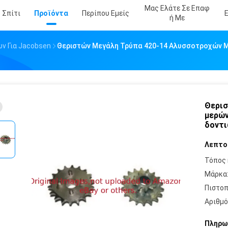
Μας Ελάτε Σε Επαφ
Σπίτι
Προϊόντα
Περίπου Εμείς
Ή Με
ν Για Jacobsen
Θεριστών Μεγάλη Τρύπα 420-14 Αλυσσοτροχών Μ
Θερισ
μερών
δοντι
Λεπτο
Τόπος 
Μάρκα
Πιστοπ
Αριθμό
Πληρω