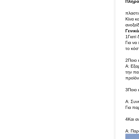
Πληρο
πλαστι
Κίνα κ
ανοξεί
Γενικέ
1Γιατί
Για να
το κόσ
2Ποιο 
Α: Εξα
την πα
προϊόν
3Ποιο 
Α: Συν
Για πα
4Και α
Α: Παρ