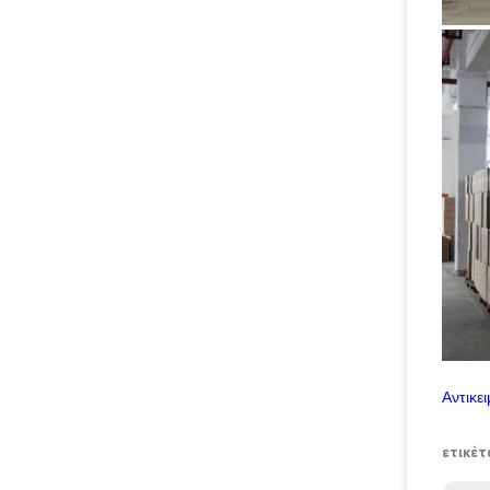
Αντικε
ετικέτ