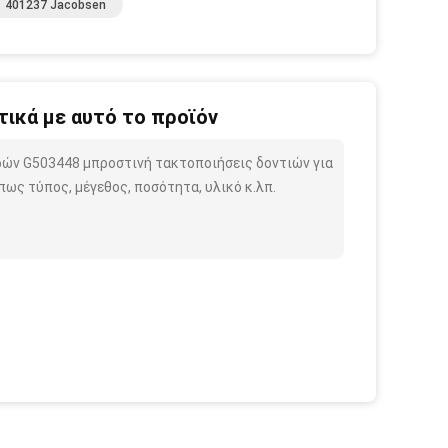
401237 Jacobsen
ικά με αυτό το προϊόν
ρών G503448 μπροστινή τακτοποιήσεις δοντιών για
ως τύπος, μέγεθος, ποσότητα, υλικό κ.λπ.