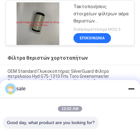
Τακτοποιήσεις
στοιχείων φίλτρων αέρα
θεριστών
χορτοταπήτων
διαπραγματεύσιμα MOQ:5
GM131802 για
ΕΠΙΚΟΙΝΩΝΊΑ
Johndeere, Jacobsen,
Toro
Φίλτρα θεριστών χορτοταπήτων
OEM Standard Γλυκοκοπτήρας SilverGuard Φίλτρο
πετρελαίου Hyd G75-1310 Fits Toro Greensmaster
Groundsmaster And Reelmaster Υποστήριξη
sale
Υποστήριξη OEM για το φίλτρο λιπαντικού / πετρελαίου
γκαζόν D G125-8752 Fits Toro Greensmaster και Reelmaster
12:02 AM
Ανταλλακτικά χορτοκοπτικής φίλτρου υδραυλικού λαδιού
G54-0110 Fits TORO Mower
Good day, what product are you looking for?
Λαϊκή κατηγορία
Όλα