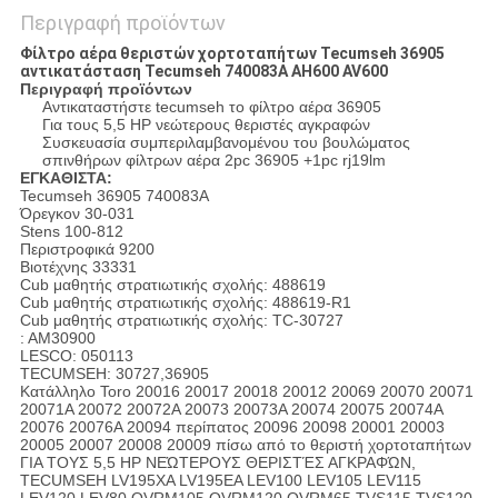
Περιγραφή προϊόντων
Φίλτρο αέρα θεριστών χορτοταπήτων Tecumseh 36905
αντικατάσταση Tecumseh 740083A AH600 AV600
Περιγραφή προϊόντων
Αντικαταστήστε tecumseh το φίλτρο αέρα 36905
Για τους 5,5 HP νεώτερους θεριστές αγκραφών
Συσκευασία συμπεριλαμβανομένου του βουλώματος
σπινθήρων φίλτρων αέρα 2pc 36905 +1pc rj19lm
ΕΓΚΑΘΙΣΤΑ:
Tecumseh 36905 740083A
Όρεγκον 30-031
Stens 100-812
Περιστροφικά 9200
Βιοτέχνης 33331
Cub μαθητής στρατιωτικής σχολής: 488619
Cub μαθητής στρατιωτικής σχολής: 488619-R1
Cub μαθητής στρατιωτικής σχολής: TC-30727
: AM30900
LESCO: 050113
TECUMSEH: 30727,36905
Κατάλληλο Toro 20016 20017 20018 20012 20069 20070 20071
20071A 20072 20072A 20073 20073A 20074 20075 20074A
20076 20076A 20094 περίπατος 20096 20098 20001 20003
20005 20007 20008 20009 πίσω από το θεριστή χορτοταπήτων
ΓΙΑ ΤΟΥΣ 5,5 HP ΝΕΏΤΕΡΟΥΣ ΘΕΡΙΣΤΈΣ ΑΓΚΡΑΦΏΝ,
TECUMSEH LV195XA LV195EA LEV100 LEV105 LEV115