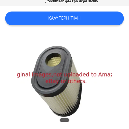
,
tecumseh φίλτρο αέρα 36905
SITEMAP
ΚΑΛΎΤΕΡΗ ΤΙΜΉ
PRIVACY
POLICY