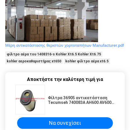
Μέρη αντικατάστασης θεριστών χορτοταπήτων Manufacturer.pdf
φίλτρο αέρα του 1408316-s Kohler Xt6.5 Kohler Xt6.75
kohler αεροκαθαριστήρας xt650
kohler φίλτρο αέρα xt6.5
Αποκτήστε την καλύτερη τιμή για
Φίλτρα 36905 αντικατάσταση
Tecumseh 740083A AH600 AV600
θεριστών χορτοταπήτων
Tecumseh
Να συνεχίσει