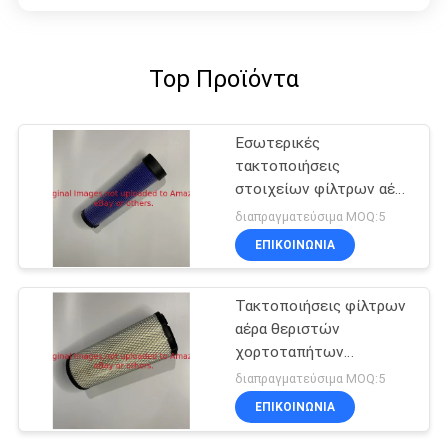
Top Προϊόντα
Εσωτερικές
τακτοποιήσεις
στοιχείων φίλτρων αέρα
θεριστών
διαπραγματεύσιμα MOQ:5
χορτοταπήτων
ΕΠΙΚΟΙΝΩΝΊΑ
GRE68049 για
Johndeere
Τακτοποιήσεις φίλτρων
αέρα θεριστών
χορτοταπήτων
GRE68048 για
διαπραγματεύσιμα MOQ:5
Johndeere
ΕΠΙΚΟΙΝΩΝΊΑ