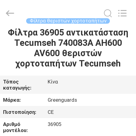
Dongguan
Hesheng
Long
Trading
Co.,
Φίλτρα θεριστών χορτοταπήτων
Ltd..
All
Φίλτρα 36905 αντικατάσταση
ΣΠΊΤΙ
Rights
Reserved.
Tecumseh 740083A AH600
ΠΡΟΪΌΝΤΑ
AV600 θεριστών
χορτοταπήτων Tecumseh
ΠΕΡΊΠΟΥ
ΕΜΕΊΣ
Τόπος
Κίνα
καταγωγής:
ΓΎΡΟΣ
Μάρκα:
Greenguards
ΕΡΓΟΣΤΑΣΊΩΝ
Πιστοποίηση:
CE
Αριθμό
36905
ΠΟΙΟΤΙΚΌΣ
μοντέλου: