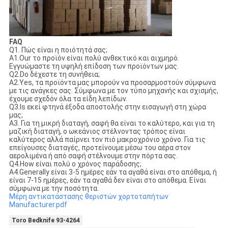
FAQ
Q1. Πώς είναι η ποιότητά σας;
A1.Our το προϊόν είναι πολύ ανθεκτικό και αιχμηρό.
Εγγυώμαστε τη υψηλή επίδοση των προϊόντων μας.
Q2.Do δέχεστε τη συνήθεια;
A2.Yes, τα προϊόντα μας μπορούν να προσαρμοστούν σύμφωνα
με τις ανάγκες σας. Σύμφωνα με τον τύπο μηχανής και σχισμής,
έχουμε σχεδόν όλα τα είδη λεπίδων.
Q3.Is εκεί φτηνά έξοδα αποστολής στην εισαγωγή στη χώρα
μας;
A3. Για τη μικρή διαταγή, σαφή θα είναι το καλύτερο, και για τη
μαζική διαταγή, ο ωκεάνιος στέλνοντας τρόπος είναι
καλύτερος αλλά παίρνει τον πιό μακροχρόνιο χρόνο. Για τις
επείγουσες διαταγές, προτείνουμε μέσω του αέρα στον
αερολιμένα ή από σαφή στέλνουμε στην πόρτα σας.
Q4.How είναι πολύ ο χρόνος παράδοσης;
A4.Generally είναι 3-5 ημέρες εάν τα αγαθά είναι στο απόθεμα, ή
είναι 7-15 ημέρες, εάν τα αγαθά δεν είναι στο απόθεμα. Είναι
σύμφωνα με την ποσότητα.
Μέρη αντικατάστασης θεριστών χορτοταπήτων
Manufacturer.pdf
Toro Bedknife 93-4264