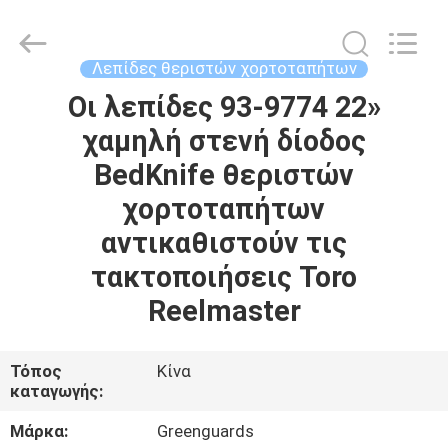
Dongguan
Hesheng
Long
Trading
Co.,
Λεπίδες θεριστών χορτοταπήτων
Ltd..
All
Οι λεπίδες 93-9774 22»
ΣΠΊΤΙ
Rights
Reserved.
χαμηλή στενή δίοδος
ΠΡΟΪΌΝΤΑ
BedKnife θεριστών
χορτοταπήτων
ΠΕΡΊΠΟΥ
αντικαθιστούν τις
ΕΜΕΊΣ
τακτοποιήσεις Toro
Reelmaster
ΓΎΡΟΣ
ΕΡΓΟΣΤΑΣΊΩΝ
Τόπος
Κίνα
καταγωγής:
ΠΟΙΟΤΙΚΌΣ
Μάρκα:
Greenguards