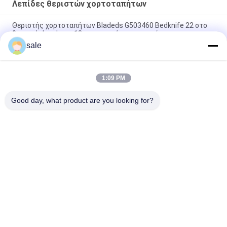
Λεπίδες θεριστών χορτοταπήτων
Θεριστής χορτοταπήτων Bladeds G503460 Bedknife 22 στο
θεριστή Jacobsen 13 τακτοποιήσεων τρυπών
sale
Γλυκοκοπτομηχανή Wldmt - Κύλινδρο RHD, 26" 7 Μαχαίρι
GMBF0325B.07 Fits Jacobsen F305-F407 Series
1:09 PM
Σκοπός της μηχανής κοπής γρασίδι, 26.62 ∆ΕΣ, Combo
G4163101 Fits Jacobsen Rotary Trim Mower
Good day, what product are you looking for?
Λαϊκή κατηγορία
Όλα
Μέρη Θεριστών 
Μέρη Θεριστών 
Χορτοταπήτων Για 
Χορτοταπήτων Για 
Toro
Deere
Μέρη Θεριστών 
Μέρη 
Χορτοταπήτων Για 
Αντικατάστασης 
Jacobsen
Θεριστών 
Τάκοι Αερισμού 
Χορτοταπήτων
Μέρη Κάρρων Γκολφ
Γκαζόν