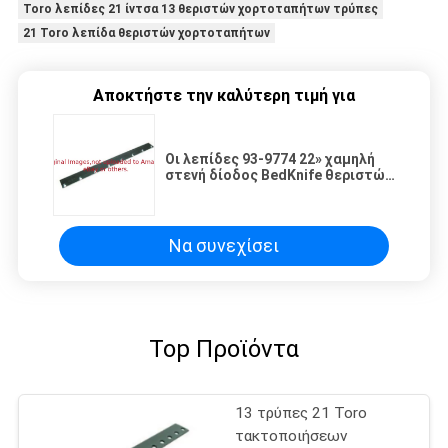
Toro λεπίδες 21 ίντσα 13 θεριστών χορτοταπήτων τρύπες
21 Toro λεπίδα θεριστών χορτοταπήτων
Αποκτήστε την καλύτερη τιμή για
Οι λεπίδες 93-9774 22» χαμηλή
στενή δίοδος BedKnife θεριστών
χορτοταπήτων αντικαθιστούν
τις τακτοποιήσεις Toro
Reelmaster
Να συνεχίσει
Top Προϊόντα
13 τρύπες 21 Toro
τακτοποιήσεων