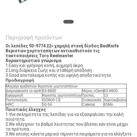
Περιγραφή προϊόντων
Οι λεπίδες 93-9774 22» χαμηλή στενή δίοδος BedKnife
θεριστών χορτοταπήτων αντικαθιστούν τις
τακτοποιήσεις Toro Reelmaster
Χαρακτηριστικό γνώρισμα
1.Easy και γρήγορη κοπή, αιχμηρή άκρη.
2.Long διάρκεια ζωής και σταθερή απόδοση
3.Good αποτέλεσμα κοπής και υψηλή αποδοτικότητα
Προδιαγραφή
Μαχαίρι κρεβατιών θεριστών χορτοταπήτων
Διαμορφώστε το αριθ.
63-8600
Μέρος cOem
63-8600
Εφαρμογή
θεριστής χορτοταπήτων
Τρύπες
13
Πιστοποίηση
ISO900 CE
Συσκευασία
Χαρτοκιβώτιο
HRC
50-54
Caterial
65Mn
Ποιοτικός έλεγχος
1.the σκληρότητα της λεπίδας για να εξασφαλίσει την καλή
ποιότητα.
2.We ελέγχουν το βαθμό λειότητας που βλέπει εάν είναι μέχρι
τα πρότυπα.
3.We επίσης κάνετε μερικά τέμνοντα πειράματα για να ελέγξετε