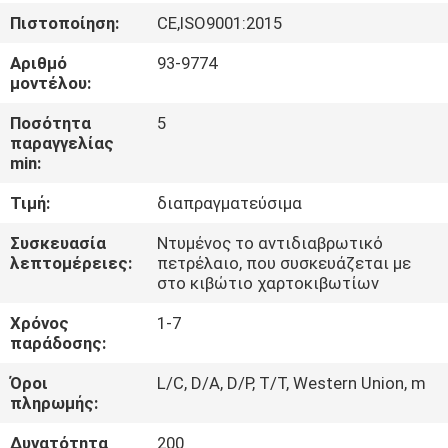
ΈΛΕΓΧΟΣ
Πιστοποίηση:
CE,ISO9001:2015
Αριθμό
93-9774
ΜΑΣ
μοντέλου:
ΕΛΆΤΕ
Ποσότητα
5
ΣΕ
παραγγελίας
min:
ΕΠΑΦΉ
Τιμή:
διαπραγματεύσιμα
ΜΕ
Συσκευασία
Ντυμένος το αντιδιαβρωτικό
λεπτομέρειες:
πετρέλαιο, που συσκευάζεται με
ΕΙΔΉΣΕΙΣ
στο κιβώτιο χαρτοκιβωτίων
Χρόνος
1-7
ΖΗΤΉΣΤΕ
παράδοσης:
ΈΝΑ
Όροι
L/C, D/A, D/P, T/T, Western Union, m
πληρωμής:
ΑΠΌΣΠΑΣΜΑ
Δυνατότητα
200