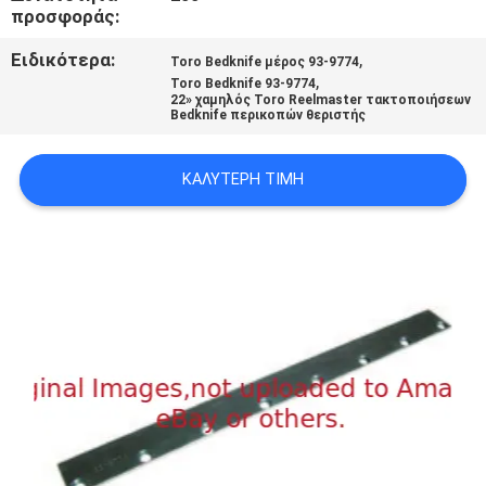
προσφοράς:
SITEMAP
Ειδικότερα:
,
Toro Bedknife μέρος 93-9774
,
Toro Bedknife 93-9774
PRIVACY
22» χαμηλός Toro Reelmaster τακτοποιήσεων
Bedknife περικοπών θεριστής
POLICY
ΚΑΛΎΤΕΡΗ ΤΙΜΉ