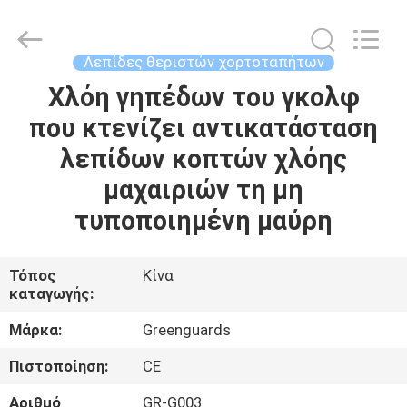
Dongguan
Hesheng
Long
Trading
Co.,
Λεπίδες θεριστών χορτοταπήτων
Ltd..
All
Χλόη γηπέδων του γκολφ
ΣΠΊΤΙ
Rights
Reserved.
που κτενίζει αντικατάσταση
ΠΡΟΪΌΝΤΑ
λεπίδων κοπτών χλόης
μαχαιριών τη μη
ΠΕΡΊΠΟΥ
τυποποιημένη μαύρη
ΕΜΕΊΣ
Τόπος
Κίνα
καταγωγής:
ΓΎΡΟΣ
ΕΡΓΟΣΤΑΣΊΩΝ
Μάρκα:
Greenguards
Πιστοποίηση:
CE
ΠΟΙΟΤΙΚΌΣ
Αριθμό
GR-G003