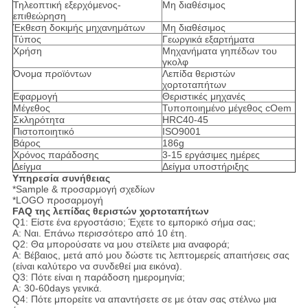
Τηλεοπτική εξερχόμενος-
Μη διαθέσιμος
επιθεώρηση
Έκθεση δοκιμής μηχανημάτων
Μη διαθέσιμος
Τύπος
Γεωργικά εξαρτήματα
Χρήση
Μηχανήματα γηπέδων του
γκολφ
Όνομα προϊόντων
Λεπίδα θεριστών
χορτοταπήτων
Εφαρμογή
Θεριστικές μηχανές
Μέγεθος
Τυποποιημένο μέγεθος cOem
Σκληρότητα
HRC40-45
Πιστοποιητικό
ISO9001
Βάρος
186g
Χρόνος παράδοσης
3-15 εργάσιμες ημέρες
Δείγμα
Δείγμα υποστήριξης
Υπηρεσία συνήθειας
*Sample & προσαρμογή σχεδίων
*LOGO προσαρμογή
FAQ της λεπίδας θεριστών χορτοταπήτων
Q1: Είστε ένα εργοστάσιο; Έχετε το εμπορικό σήμα σας;
Α: Ναι. Επάνω περισσότερο από 10 έτη.
Q2: Θα μπορούσατε να μου στείλετε μια αναφορά;
Α: Βέβαιος, μετά από μου δώστε τις λεπτομερείς απαιτήσεις σας
(είναι καλύτερο να συνδεθεί μια εικόνα).
Q3: Πότε είναι η παράδοση ημερομηνία;
Α: 30-60days γενικά.
Q4: Πότε μπορείτε να απαντήσετε σε με όταν σας στέλνω μια