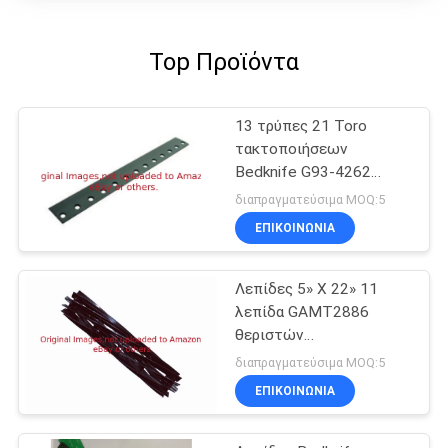
Top Προϊόντα
13 τρύπες 21 Toro
τακτοποιήσεων
Bedknife G93-4262
περικοπών λεπίδων
διαπραγματεύσιμα MOQ:5
θεριστών
ΕΠΙΚΟΙΝΩΝΊΑ
χορτοταπήτων στο
χαμηλό θεριστή
Λεπίδες 5» Χ 22» 11
λεπίδα GAMT2886
θεριστών
χορτοταπήτων
διαπραγματεύσιμα MOQ:5
εξελίκτρων
ΕΠΙΚΟΙΝΩΝΊΑ
εσωτερικών αυλακώνω