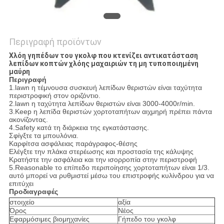
Περιγραφή προϊόντων
Χλόη γηπέδων του γκολφ που κτενίζει αντικατάσταση
λεπίδων κοπτών χλόης μαχαιριών τη μη τυποποιημένη
μαύρη
Περιγραφή
1.lawn η τέμνουσα συσκευή λεπίδων θεριστών είναι ταχύτητα
περιστροφική στον οριζόντιο.
2.lawn η ταχύτητα λεπίδων θεριστών είναι 3000-4000r/min.
3.Keep η λεπίδα θεριστών χορτοταπήτων αιχμηρή πρέπει πάντα
ακονίζοντας.
4.Safety κατά τη διάρκεια της εγκατάστασης.
Σφίγξτε τα μπουλόνια.
Καρφίτσα ασφάλειας παράγραφος-θέσης
Ελέγξτε την πλάκα στερέωσης και προστασία της κάλυψης
Κρατήστε την ασφάλεια και την ισορροπία στην περιστροφή
5.Reasonable το επίπεδο περιποίησης χορτοταπήτων είναι 1/3.
αυτό μπορεί να ρυθμιστεί μέσω του επιστροφής κυλίνδρου για να
επιτύχει
Προδιαγραφές
στοιχείο
αξία
Όρος
Νέος
Εφαρμόσιμες βιομηχανίες
Γήπεδο του γκολφ