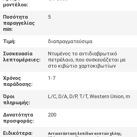
ΈΛΕΓΧΟΣ
μοντέλου:
Ποσότητα
5
ΜΑΣ
παραγγελίας
min:
ΕΛΆΤΕ
Τιμή:
διαπραγματεύσιμα
ΣΕ
ΕΠΑΦΉ
Συσκευασία
Ντυμένος το αντιδιαβρωτικό
λεπτομέρειες:
πετρέλαιο, που συσκευάζεται με
ΜΕ
στο κιβώτιο χαρτοκιβωτίων
Χρόνος
1-7
ΕΙΔΉΣΕΙΣ
παράδοσης:
Όροι
L/C, D/A, D/P, T/T, Western Union, m
πληρωμής:
ΖΗΤΉΣΤΕ
ΈΝΑ
Δυνατότητα
200
προσφοράς:
ΑΠΌΣΠΑΣΜΑ
Ειδικότερα:
,
Αντικατάσταση λεπίδων κοπτών χλόης