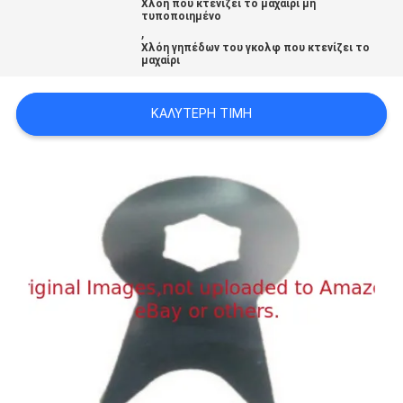
Χλόη που κτενίζει το μαχαίρι μη
SITEMAP
τυποποιημένο
,
Χλόη γηπέδων του γκολφ που κτενίζει το
μαχαίρι
PRIVACY
POLICY
ΚΑΛΎΤΕΡΗ ΤΙΜΉ