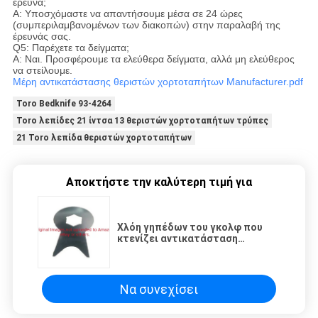
έρευνα;
Α: Υποσχόμαστε να απαντήσουμε μέσα σε 24 ώρες
(συμπεριλαμβανομένων των διακοπών) στην παραλαβή της
έρευνάς σας.
Q5: Παρέχετε τα δείγματα;
Α: Ναι. Προσφέρουμε τα ελεύθερα δείγματα, αλλά μη ελεύθερος
να στείλουμε.
Μέρη αντικατάστασης θεριστών χορτοταπήτων Manufacturer.pdf
Toro Bedknife 93-4264
Toro λεπίδες 21 ίντσα 13 θεριστών χορτοταπήτων τρύπες
21 Toro λεπίδα θεριστών χορτοταπήτων
Αποκτήστε την καλύτερη τιμή για
Χλόη γηπέδων του γκολφ που
κτενίζει αντικατάσταση
λεπίδων κοπτών χλόης
μαχαιριών τη μη τυποποιημένη
μαύρη
Να συνεχίσει