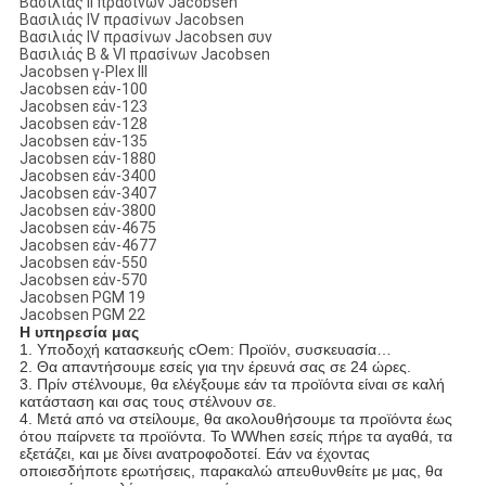
Βασιλιάς ΙΙ πρασίνων Jacobsen
Βασιλιάς IV πρασίνων Jacobsen
Βασιλιάς IV πρασίνων Jacobsen συν
Βασιλιάς Β & VI πρασίνων Jacobsen
Jacobsen γ-Plex ΙΙΙ
Jacobsen εάν-100
Jacobsen εάν-123
Jacobsen εάν-128
Jacobsen εάν-135
Jacobsen εάν-1880
Jacobsen εάν-3400
Jacobsen εάν-3407
Jacobsen εάν-3800
Jacobsen εάν-4675
Jacobsen εάν-4677
Jacobsen εάν-550
Jacobsen εάν-570
Jacobsen PGM 19
Jacobsen PGM 22
Η υπηρεσία μας
1.
Υποδοχή κατασκευής cOem: Προϊόν, συσκευασία…
2. Θα απαντήσουμε εσείς για την έρευνά σας σε 24 ώρες.
3. Πρίν στέλνουμε, θα ελέγξουμε εάν τα προϊόντα είναι σε καλή
κατάσταση και σας τους στέλνουν σε.
4. Μετά από να στείλουμε, θα ακολουθήσουμε τα προϊόντα έως
ότου παίρνετε τα προϊόντα. Το WWhen εσείς πήρε τα αγαθά, τα
εξετάζει, και με δίνει ανατροφοδοτεί. Εάν να έχοντας
οποιεσδήποτε ερωτήσεις, παρακαλώ απευθυνθείτε με μας, θα