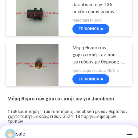
Jacobsen εάν-135
συνδετήρων μερών
θεριστών
Negotiate MOQ:5
χορτοταπήτων/
ΕΠΙΚΟΙΝΩΝΊΑ
συζευκτήρων G3010046
Μέρη θεριστών
χορτοταπήτων που
φυτεύουν με θάμνους -
βαλμένες φλάντζα
διαπραγματεύσιμα MOQ:5
τακτοποιήσεις
ΕΠΙΚΟΙΝΩΝΊΑ
Jacobsen G366725
Μέρη θεριστών χορτοταπήτων για Jacobsen
Σταθεροποίηση 1 τακτοποιήσεις Jacobsen μερών θεριστών
χορτοταπήτων καρφιτσών G524118 πυρήνων φορμών
τρυπών
sale
Gk0071000152 επίπεδος επικεφαλής θεριστής Jacobsen