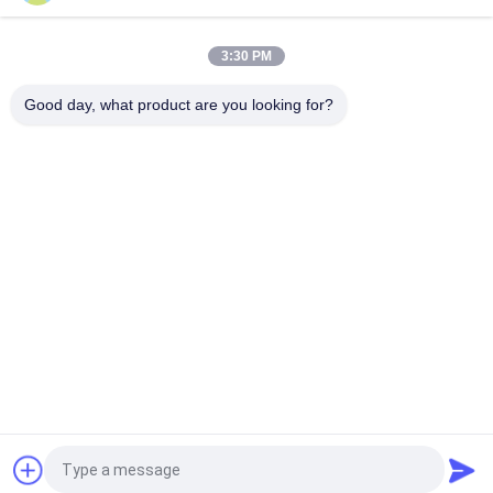
τακτοποιήσεων μερών θεριστών χορτοταπήτων συνδέσμων
μετάλλων
3:30 PM
Κεραυνός τμήματος κοπτήρα - Ρυθμίζοντας 3/8-24 νήμα
G3003611 ταιριάζει Jacobsen Tri-King
Good day, what product are you looking for?
Λαϊκή κατηγορία
Όλα
Μέρη Θεριστών 
Μέρη Θεριστών 
Χορτοταπήτων Για 
Χορτοταπήτων Για 
Toro
Deere
Μέρη Θεριστών 
Μέρη 
Χορτοταπήτων Για 
Αντικατάστασης 
Jacobsen
Θεριστών 
Τάκοι Αερισμού 
Χορτοταπήτων
Μέρη Κάρρων Γκολφ
Γκαζόν
Ανεμιστήρας 
Λεπίδες Θεριστών 
Φύλλων Χλόης
Χορτοταπήτων
Αίτηση κράτησης