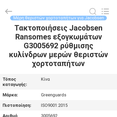
Dongguan
Hesheng
Long
Trading
Co.,
Μέρη θεριστών χορτοταπήτων για Jacobsen
Ltd..
All
Τακτοποιήσεις Jacobsen
ΣΠΊΤΙ
Rights
Reserved.
Ransomes εξογκωμάτων
ΠΡΟΪΌΝΤΑ
G3005692 ρύθμισης
κυλίνδρων μερών θεριστών
ΠΕΡΊΠΟΥ
χορτοταπήτων
ΕΜΕΊΣ
Τόπος
Κίνα
καταγωγής:
ΓΎΡΟΣ
ΕΡΓΟΣΤΑΣΊΩΝ
Μάρκα:
Greenguards
Πιστοποίηση:
ISO9001:2015
ΠΟΙΟΤΙΚΌΣ
Αριθμό
3005692