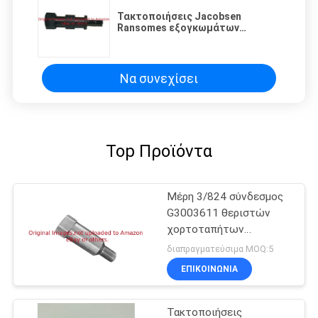
Τακτοποιήσεις Jacobsen
Ransomes εξογκωμάτων
G3005692 ρύθμισης κυλίνδρων
μερών θεριστών χορτοταπήτων
Να συνεχίσει
Top Προϊόντα
Μέρη 3/824 σύνδεσμος
G3003611 θεριστών
χορτοταπήτων
καρυδιών ρύθμισης
διαπραγματεύσιμα MOQ:5
νημάτων
ΕΠΙΚΟΙΝΩΝΊΑ
Τακτοποιήσεις