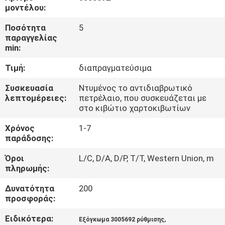
ΈΛΕΓΧΟΣ
μοντέλου:
Ποσότητα
5
ΜΑΣ
παραγγελίας
min:
ΕΛΆΤΕ
Τιμή:
διαπραγματεύσιμα
ΣΕ
ΕΠΑΦΉ
Συσκευασία
Ντυμένος το αντιδιαβρωτικό
λεπτομέρειες:
πετρέλαιο, που συσκευάζεται με
ΜΕ
στο κιβώτιο χαρτοκιβωτίων
Χρόνος
1-7
ΕΙΔΉΣΕΙΣ
παράδοσης:
Όροι
L/C, D/A, D/P, T/T, Western Union, m
πληρωμής:
ΖΗΤΉΣΤΕ
ΈΝΑ
Δυνατότητα
200
προσφοράς:
ΑΠΌΣΠΑΣΜΑ
Ειδικότερα:
,
Εξόγκωμα 3005692 ρύθμισης