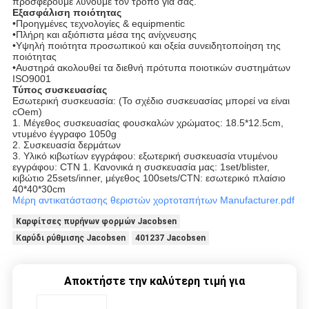
προσφέρουμε λύνουμε τον τρόπο για σας.
Εξασφάλιση ποιότητας
•Προηγμένες τεχνολογίες & equipmentic
•Πλήρη και αξιόπιστα μέσα της ανίχνευσης
•Υψηλή ποιότητα προσωπικού και οξεία συνειδητοποίηση της
ποιότητας
•Αυστηρά ακολουθεί τα διεθνή πρότυπα ποιοτικών συστημάτων
ISO9001
Τύπος συσκευασίας
Εσωτερική συσκευασία: (Το σχέδιο συσκευασίας μπορεί να είναι
cOem)
1. Μέγεθος συσκευασίας φουσκαλών χρώματος: 18.5*12.5cm,
ντυμένο έγγραφο 1050g
2. Συσκευασία δερμάτων
3. Υλικό κιβωτίων εγγράφου: εξωτερική συσκευασία ντυμένου
εγγράφου: CTN 1. Κανονικά η συσκευασία μας: 1set/blister,
κιβώτιο 25sets/inner, μέγεθος 100sets/CTN: εσωτερικό πλαίσιο
40*40*30cm
Μέρη αντικατάστασης θεριστών χορτοταπήτων Manufacturer.pdf
Καρφίτσες πυρήνων φορμών Jacobsen
Καρύδι ρύθμισης Jacobsen
401237 Jacobsen
Αποκτήστε την καλύτερη τιμή για