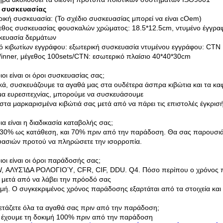
 συσκευασίας
ική συσκευασία: (Το σχέδιο συσκευασίας μπορεί να είναι cOem)
εθος συσκευασίας φουσκαλών χρώματος: 18.5*12.5cm, ντυμένο έγγρα
κευασία δερμάτων
κό κιβωτίων εγγράφου: εξωτερική συσκευασία ντυμένου εγγράφου: CTN 1.
/inner, μέγεθος 100sets/CTN: εσωτερικό πλαίσιο 40*40*30cm
ιοι είναι οι όροι συσκευασίας σας;
ικά, συσκευάζουμε τα αγαθά μας στα ουδέτερα άσπρα κιβώτια και τα καφ
α ευρεσιτεχνίας, μπορούμε να συσκευάσουμε
στα μαρκαρισμένα κιβώτιά σας μετά από να πάρει τις επιστολές έγκρισ
ια είναι η διαδικασία καταβολής σας;
 30% ως κατάθεση, και 70% πριν από την παράδοση. Θα σας παρουσιά
ασιών προτού να πληρώσετε την ισορροπία.
ιοι είναι οι όροι παράδοσής σας;
, ΑΛΥΣΊΔΑ ΡΟΛΟΓΙΟΎ, CFR, CIF, DDU. Q4. Πόσο περίπου ο χρόνος παρ
 μετά από να λάβει την πρόοδό σας
ή. Ο συγκεκριμένος χρόνος παράδοσης εξαρτάται από τα στοιχεία και
ετάζετε όλα τα αγαθά σας πριν από την παράδοση;
, έχουμε τη δοκιμή 100% πριν από την παράδοση