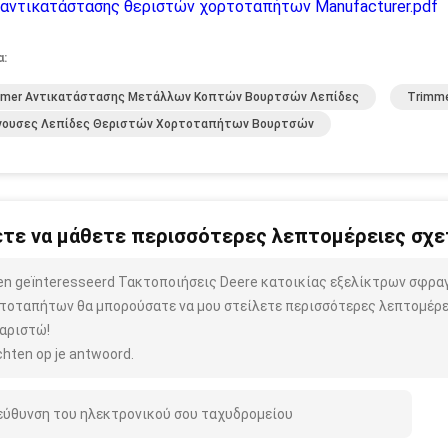
αντικατάστασης θεριστών χορτοταπήτων Manufacturer.pdf
α:
mmer Αντικατάστασης Μετάλλων Κοπτών Βουρτσών Λεπίδες
Trimm
νουσες Λεπίδες Θεριστών Χορτοταπήτων Βουρτσών
τε να μάθετε περισσότερες λεπτομέρειες σχετ
ben geïnteresseerd Τακτοποιήσεις Deere κατοικίας εξελίκτρων σφ
τοταπήτων θα μπορούσατε να μου στείλετε περισσότερες λεπτομέρει
αριστώ!
hten op je antwoord.