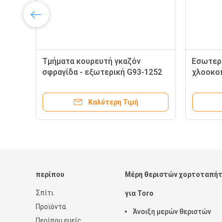
Τμήματα κουρευτή γκαζόν
Εσωτερ
σφραγίδα - εξωτερική G93-1252
χλοοκο
ταιριάζει Toro Groundsmaster και
Ταιριάζ
Reelmaster σειρά
Ground
Καλύτερη Τιμή
περίπου
Μέρη θεριστών χορτοταπή
Σπίτι
για Toro
Προϊόντα
Άνοιξη μερών θεριστών
Περίπου εμείς