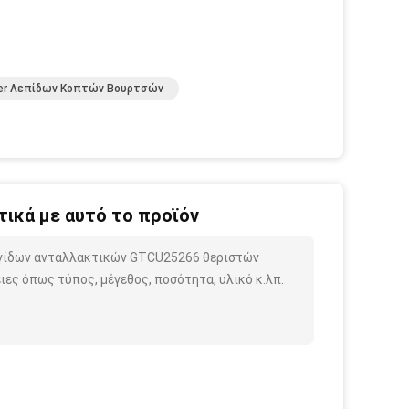
er Λεπίδων Κοπτών Βουρτσών
ικά με αυτό το προϊόν
ραγίδων ανταλλακτικών GTCU25266 θεριστών
ες όπως τύπος, μέγεθος, ποσότητα, υλικό κ.λπ.