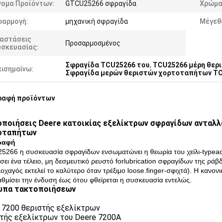
νομα Προϊόντων:
GTCU25266 σφραγίδα
Χρώμα
φαρμογή:
μηχανική σφραγίδα
Μέγεθ
ιαστάσεις
Προσαρμοσμένος
υσκευασίας:
Σφραγίδα TCU25266 του
,
TCU25266 μέρη θερ
πισημαίνω:
Σφραγίδα μερών θεριστών χορτοταπήτων T
ραφή προϊόντων
ποιήσεις Deere κατοικίας εξελίκτρων σφραγίδων ανταλ
οταπήτων
ραφή
266 η συσκευασία σφραγίδων ενσωματώνει η θεωρία του χείλι-typeacti
σει ένα τέλειο, μη δεσμευτικό ρευστό forlubrication σφραγίδων της ρά
οχαγός εκτελεί το καλύτερο όταν τρέξιμο loose.finger-σφιχτά). Η κανονικ
αθμίσει την ένδυση έως ότου φθείρεται η συσκευασία εντελώς.
υπα τακτοποιήσεων
 7200 θεριστής εξελίκτρων
τής εξελίκτρων του Deere 7200A