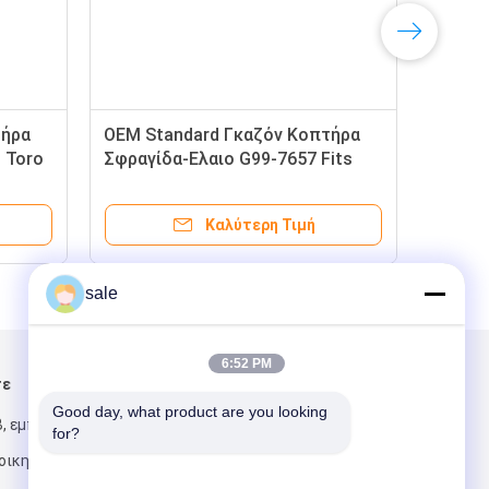
τήρα
OEM Standard Γκαζόν Κοπτήρα
s Toro
Σφραγίδα-Ελαιο G99-7657 Fits
Toro εργαζόμενο όχημα
Καλύτερη Τιμή
sale
6:52 PM
τε
Στείλτε μας μήνυμα
Good day, what product are you looking 
, εμπορική
for?
ιοικητική ζώνη