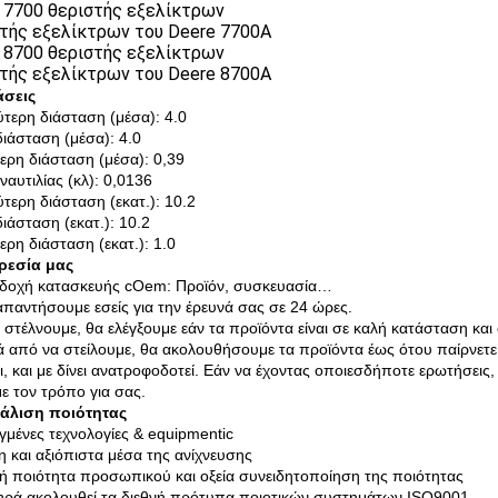
 7700 θεριστής εξελίκτρων
τής εξελίκτρων του Deere 7700A
 8700 θεριστής εξελίκτρων
τής εξελίκτρων του Deere 8700A
άσεις
τερη διάσταση (μέσα): 4.0
ιάσταση (μέσα): 4.0
ερη διάσταση (μέσα): 0,39
ναυτιλίας (κλ): 0,0136
τερη διάσταση (εκατ.): 10.2
ιάσταση (εκατ.): 10.2
ερη διάσταση (εκατ.): 1.0
ρεσία μας
δοχή κατασκευής cOem: Προϊόν, συσκευασία…
απαντήσουμε εσείς για την έρευνά σας σε 24 ώρες.
ν στέλνουμε, θα ελέγξουμε εάν τα προϊόντα είναι σε καλή κατάσταση και
ά από να στείλουμε, θα ακολουθήσουμε τα προϊόντα έως ότου παίρνετε
ει, και με δίνει ανατροφοδοτεί. Εάν να έχοντας οποιεσδήποτε ερωτήσε
ε τον τρόπο για σας.
άλιση ποιότητας
γμένες τεχνολογίες & equipmentic
η και αξιόπιστα μέσα της ανίχνευσης
ή ποιότητα προσωπικού και οξεία συνειδητοποίηση της ποιότητας
ηρά ακολουθεί τα διεθνή πρότυπα ποιοτικών συστημάτων ISO9001