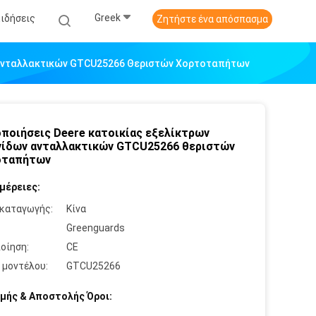
Greek
Ειδήσεις
Ζητήστε ένα απόσπασμα
 Ανταλλακτικών GTCU25266 Θεριστών Χορτοταπήτων
ποιήσεις Deere κατοικίας εξελίκτρων
ίδων ανταλλακτικών GTCU25266 θεριστών
οταπήτων
μέρειες:
καταγωγής:
Κίνα
:
Greenguards
οίηση:
CE
 μοντέλου:
GTCU25266
μής & Αποστολής Όροι: