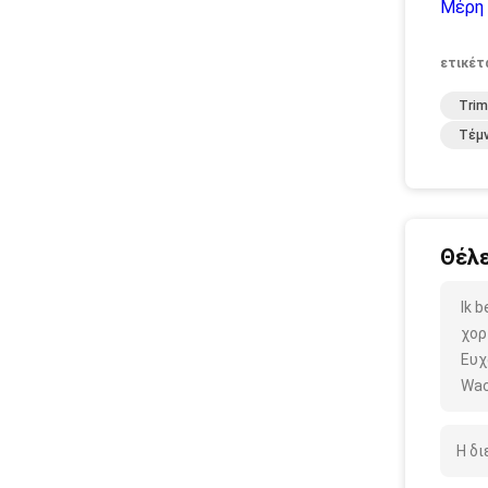
Μέρη 
ετικέτ
Tri
Τέμ
Θέλε
Ik 
χορ
Ευχ
Wac