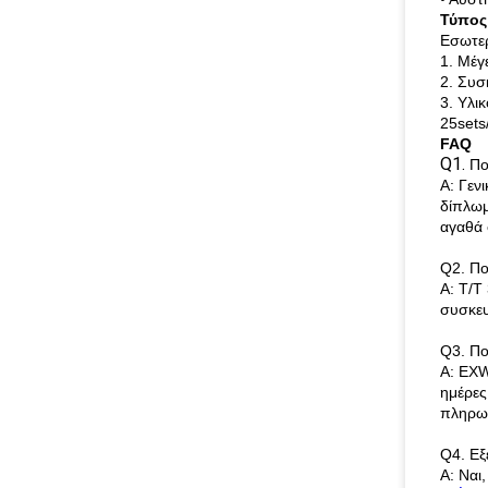
Τύπος
Εσωτερ
1. Μέγ
2. Συσ
3. Υλι
25sets
FAQ
Q1.
Πο
Α: Γεν
δίπλωμ
αγαθά 
Q2. Πο
Α: T/T
συσκευ
Q3. Πο
Α: EXW
ημέρες
πληρωμ
Q4. Εξ
Α: Ναι