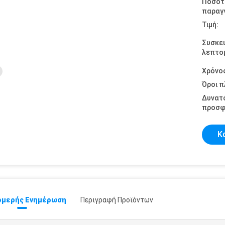
Ποσότ
παραγγ
Τιμή:
Συσκε
λεπτομ
Χρόνο
Όροι 
Δυνατ
προσφ
Κ
μερής Ενημέρωση
Περιγραφή Προϊόντων