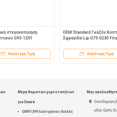
ική στεγανοποίηση
OEM Standard Γκαζόν Κοπ
πτικού G93-1251
Σφραγίδα-Lip G75-0230 Fit
ει σε Toro Reelmaster και
Reelmaster Οχήμα
smaster
Καλύτερη Τιμή
Καλύτερη Τιμή
των
Μέρη θεριστών χορτοταπήτων
Μας ακολουθήσ
Οικοδόμηση Β
για Deere
οδός Qishi, δ
GM91399 λαστιχένιες διπλές