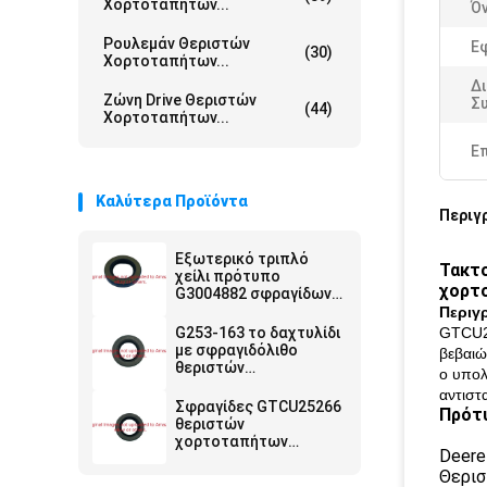
Χορτοταπήτων...
Ό
Ρουλεμάν Θεριστών
Ε
(30)
Χορτοταπήτων...
Δ
Ζώνη Drive Θεριστών
Σ
(44)
Χορτοταπήτων...
Ε
Καλύτερα Προϊόντα
Περιγ
Εξωτερικό τριπλό
Τακτο
χείλι πρότυπο
χορτ
G3004882 σφραγίδων
λιπών κυλίνδρων
Περιγ
θεριστών για τα
G253-163 το δαχτυλίδι
GTCU25
μηχανήματα
με σφραγιδόλιθο
βεβαιώ
χορτοταπήτων
θεριστών
ο υπολ
χορτοταπήτων
αντιστ
εγκαθιστά Toro
Σφραγίδες GTCU25266
Πρότ
Greensmaster 1000
θεριστών
χορτοταπήτων
Deere
αρχικού εξοπλισμού
Θερισ
για τον εξοπλισμό