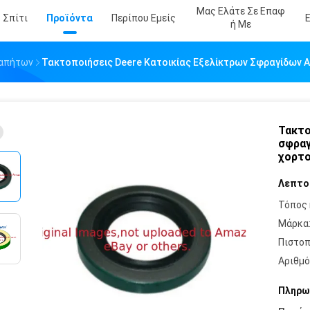
Μας Ελάτε Σε Επαφ
Σπίτι
Προϊόντα
Περίπου Εμείς
Ή Με
ταπήτων
Τακτοποιήσεις Deere Κατοικίας Εξελίκτρων Σφραγίδων
Τακτο
σφραγ
χορτ
Λεπτο
Τόπος 
Μάρκα
Πιστοπ
Αριθμό
Πληρω