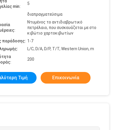
ητα
5
ελίας min:
διαπραγματεύσιμα
Ντυμένος το αντιδιαβρωτικό
υασία
πετρέλαιο, που συσκευάζεται με στο
έρειες:
κιβώτιο χαρτοκιβωτίων
ς παράδοσης:
1-7
πληρωμής:
L/C, D/A, D/P, T/T, Western Union, m
ότητα
200
οράς:
αλύτερη Τιμή
Επικοινωνία