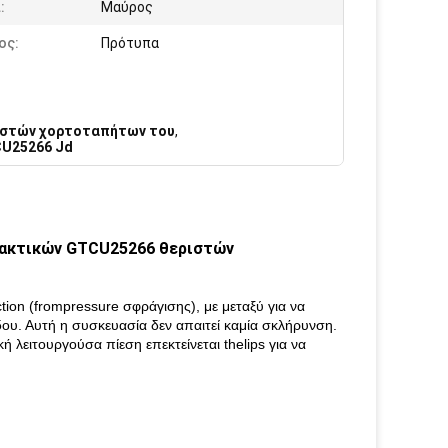
:
Μαύρος
ος:
Πρότυπα
ιστών χορτοταπήτων του
,
CU25266 Jd
λακτικών GTCU25266 θεριστών
on (frompressure σφράγισης), με μεταξύ για να
βδου. Αυτή η συσκευασία δεν απαιτεί καμία σκλήρυνση.
ή λειτουργούσα πίεση επεκτείνεται thelips για να