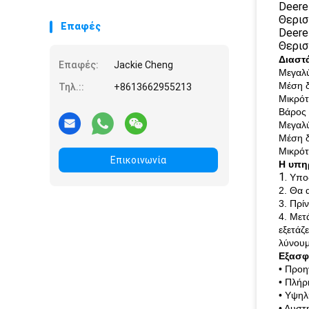
χορτοταπήτων
Deere
Θερισ
Επαφές
Deere
Θερισ
Διαστ
Επαφές:
Jackie Cheng
Μεγαλύ
Μέση δ
Τηλ.::
+8613662955213
Μικρότ
Βάρος 
Μεγαλύ
Μέση δ
Μικρότ
Επικοινωνία
Η υπη
1.
Υπο
2. Θα 
3. Πρί
4. Μετ
εξετάζ
λύνουμ
Εξασφ
• Προη
• Πλήρ
• Υψηλ
• Αυστ