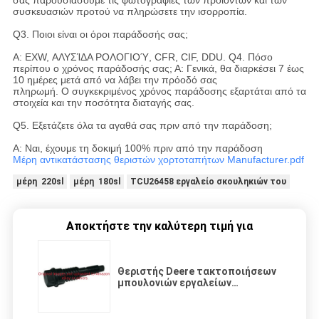
σας παρουσιάσουμε τις φωτογραφίες των προϊόντων και των
συσκευασιών προτού να πληρώσετε την ισορροπία.
Q3. Ποιοι είναι οι όροι παράδοσής σας;
Α: EXW, ΑΛΥΣΊΔΑ ΡΟΛΟΓΙΟΎ, CFR, CIF, DDU. Q4. Πόσο
περίπου ο χρόνος παράδοσής σας; Α: Γενικά, θα διαρκέσει 7 έως
10 ημέρες μετά από να λάβει την πρόοδό σας
πληρωμή. Ο συγκεκριμένος χρόνος παράδοσης εξαρτάται από τα
στοιχεία και την ποσότητα διαταγής σας.
Q5. Εξετάζετε όλα τα αγαθά σας πριν από την παράδοση;
Α: Ναι, έχουμε τη δοκιμή 100% πριν από την παράδοση
Μέρη αντικατάστασης θεριστών χορτοταπήτων Manufacturer.pdf
μέρη 220sl
μέρη 180sl
TCU26458 εργαλείο σκουληκιών του
Αποκτήστε την καλύτερη τιμή για
Θεριστής Deere τακτοποιήσεων
μπουλονιών εργαλείων
σκουληκιών μερών GTCU26458
θεριστών χορτοταπήτων