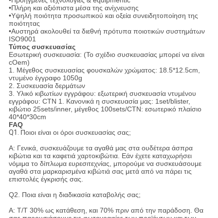
•Προηγμένες τεχνολογίες & equipmentic
•Πλήρη και αξιόπιστα μέσα της ανίχνευσης
•Υψηλή ποιότητα προσωπικού και οξεία συνειδητοποίηση της
ποιότητας
•Αυστηρά ακολουθεί τα διεθνή πρότυπα ποιοτικών συστημάτων
ISO9001
Τύπος συσκευασίας
Εσωτερική συσκευασία: (Το σχέδιο συσκευασίας μπορεί να είναι
cOem)
1. Μέγεθος συσκευασίας φουσκαλών χρώματος: 18.5*12.5cm,
ντυμένο έγγραφο 1050g
2. Συσκευασία δερμάτων
3. Υλικό κιβωτίων εγγράφου: εξωτερική συσκευασία ντυμένου
εγγράφου: CTN 1. Κανονικά η συσκευασία μας: 1set/blister,
κιβώτιο 25sets/inner, μέγεθος 100sets/CTN: εσωτερικό πλαίσιο
40*40*30cm
FAQ
Q1.
Ποιοι είναι οι όροι συσκευασίας σας;
Α: Γενικά, συσκευάζουμε τα αγαθά μας στα ουδέτερα άσπρα
κιβώτια και τα καφετιά χαρτοκιβώτια. Εάν έχετε καταχωρήσει
νόμιμα το δίπλωμα ευρεσιτεχνίας, μπορούμε να συσκευάσουμε
αγαθά στα μαρκαρισμένα κιβώτιά σας μετά από να πάρει τις
επιστολές έγκρισής σας.
Q2. Ποια είναι η διαδικασία καταβολής σας;
Α: T/T 30% ως κατάθεση, και 70% πριν από την παράδοση. Θα