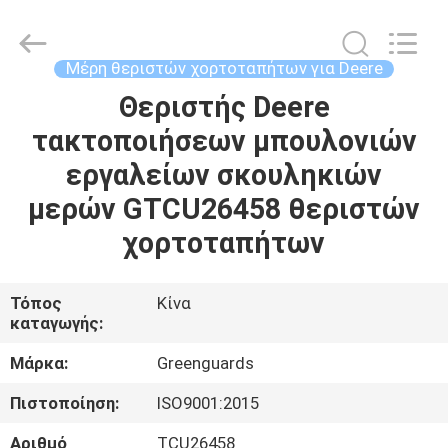
Dongguan
Hesheng
Long
Trading
Co.,
Μέρη θεριστών χορτοταπήτων για Deere
Ltd..
All
Θεριστής Deere
ΣΠΊΤΙ
Rights
Reserved.
τακτοποιήσεων μπουλονιών
ΠΡΟΪΌΝΤΑ
εργαλείων σκουληκιών
μερών GTCU26458 θεριστών
ΠΕΡΊΠΟΥ
χορτοταπήτων
ΕΜΕΊΣ
Τόπος
Κίνα
καταγωγής:
ΓΎΡΟΣ
ΕΡΓΟΣΤΑΣΊΩΝ
Μάρκα:
Greenguards
Πιστοποίηση:
ISO9001:2015
ΠΟΙΟΤΙΚΌΣ
Αριθμό
TCU26458