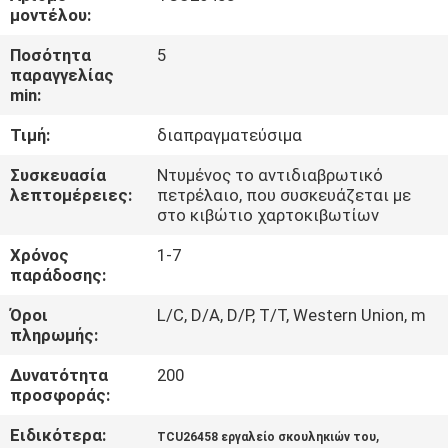
ΈΛΕΓΧΟΣ
μοντέλου:
Ποσότητα
5
ΜΑΣ
παραγγελίας
min:
ΕΛΆΤΕ
Τιμή:
διαπραγματεύσιμα
ΣΕ
ΕΠΑΦΉ
Συσκευασία
Ντυμένος το αντιδιαβρωτικό
λεπτομέρειες:
πετρέλαιο, που συσκευάζεται με
ΜΕ
στο κιβώτιο χαρτοκιβωτίων
Χρόνος
1-7
ΕΙΔΉΣΕΙΣ
παράδοσης:
Όροι
L/C, D/A, D/P, T/T, Western Union, m
πληρωμής:
ΖΗΤΉΣΤΕ
ΈΝΑ
Δυνατότητα
200
προσφοράς:
ΑΠΌΣΠΑΣΜΑ
Ειδικότερα:
,
TCU26458 εργαλείο σκουληκιών του