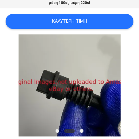
,
μέρη 180sl
μέρη 220sl
SITEMAP
ΚΑΛΎΤΕΡΗ ΤΙΜΉ
PRIVACY
POLICY