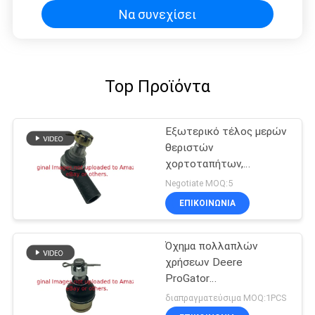
Να συνεχίσει
Top Προϊόντα
Εξωτερικό τέλος μερών
θεριστών
χορτοταπήτων,
θεριστής Deere
Negotiate MOQ:5
τακτοποιήσεων
ΕΠΙΚΟΙΝΩΝΊΑ
κυλίνδρων GTCA17297
Όχημα πολλαπλών
χρήσεων Deere
ProGator
τακτοποιήσεων
διαπραγματεύσιμα MOQ:1PCS
ενώσεων σφαιρών