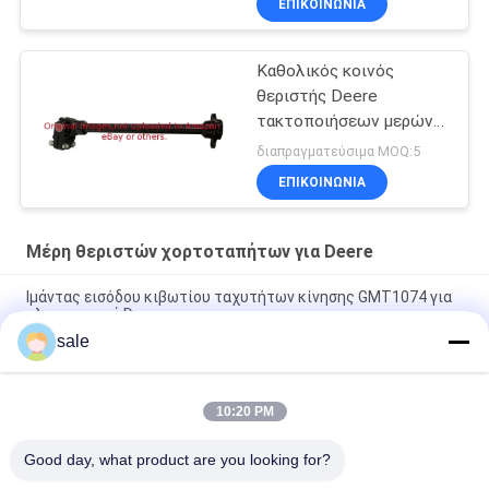
ΕΠΙΚΟΙΝΩΝΊΑ
μερών θεριστών
χορτοταπήτων
GMIU800522
Καθολικός κοινός
θεριστής Deere
τακτοποιήσεων μερών
άξονων GTCA17220
διαπραγματεύσιμα MOQ:5
ΕΠΙΚΟΙΝΩΝΊΑ
Μέρη θεριστών χορτοταπήτων για Deere
Ιμάντας εισόδου κιβωτίου ταχυτήτων κίνησης GMT1074 για
χλοοκοπτικά Deere
sale
Συμπλέκτης υπέρ Gator 2030 2020 τακτοποιήσεις Deere
πιάτων πίεσης συμπλεκτών DIS GM809222 GM809221
10:20 PM
Τμήματα κουρευτή γρασίδι κινητήρα εκκίνησης GAM878176
Fits Deere κουρευτή πράσινου
Good day, what product are you looking for?