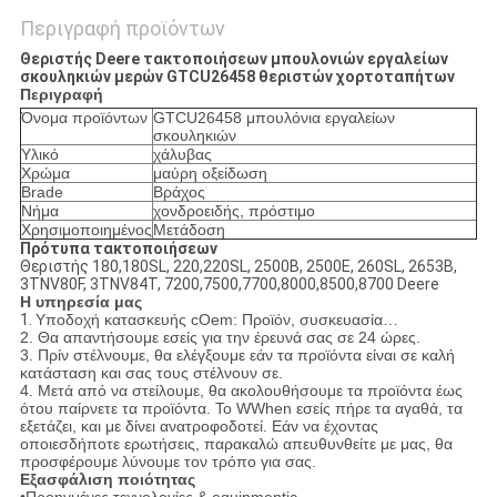
Περιγραφή προϊόντων
Θεριστής Deere τακτοποιήσεων μπουλονιών εργαλείων
σκουληκιών μερών GTCU26458 θεριστών χορτοταπήτων
Περιγραφή
Όνομα προϊόντων
GTCU26458 μπουλόνια εργαλείων
σκουληκιών
Υλικό
χάλυβας
Χρώμα
μαύρη οξείδωση
Brade
Βράχος
Νήμα
χονδροειδής, πρόστιμο
Χρησιμοποιημένος
Μετάδοση
Πρότυπα τακτοποιήσεων
Θεριστής 180,180SL, 220,220SL, 2500B, 2500E, 260SL, 2653B,
3TNV80F, 3TNV84T, 7200,7500,7700,8000,8500,8700 Deere
Η υπηρεσία μας
1.
Υποδοχή κατασκευής cOem: Προϊόν, συσκευασία…
2. Θα απαντήσουμε εσείς για την έρευνά σας σε 24 ώρες.
3. Πρίν στέλνουμε, θα ελέγξουμε εάν τα προϊόντα είναι σε καλή
κατάσταση και σας τους στέλνουν σε.
4. Μετά από να στείλουμε, θα ακολουθήσουμε τα προϊόντα έως
ότου παίρνετε τα προϊόντα. Το WWhen εσείς πήρε τα αγαθά, τα
εξετάζει, και με δίνει ανατροφοδοτεί. Εάν να έχοντας
οποιεσδήποτε ερωτήσεις, παρακαλώ απευθυνθείτε με μας, θα
προσφέρουμε λύνουμε τον τρόπο για σας.
Εξασφάλιση ποιότητας