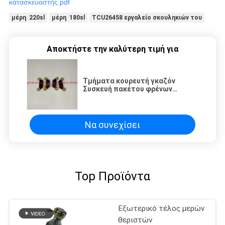
κατασκευαστής.pdf
μέρη 220sl
μέρη 180sl
TCU26458 εργαλείο σκουληκιών του
Αποκτήστε την καλύτερη τιμή για
Τμήματα κουρευτή γκαζόν
Συσκευή πακέτου φρένων
GAM141182 Fits Deere Hpx 4x4
Xuv 620i 625i 825i 850 Gator
Να συνεχίσει
Top Προϊόντα
Εξωτερικό τέλος μερών
θεριστών