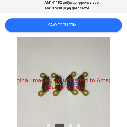
,
AM141182 μαξιλάρι φρένων του
SITEMAP
Am137438 μέρη gator 625i
PRIVACY
ΚΑΛΎΤΕΡΗ ΤΙΜΉ
POLICY