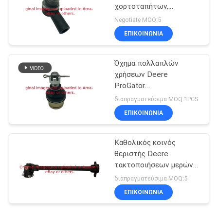
χορτοταπήτων,
θεριστής Deere
Negotiate MOQ:5
τακτοποιήσεων
ΕΠΙΚΟΙΝΩΝΊΑ
κυλίνδρων GTCA17297
Όχημα πολλαπλών
χρήσεων Deere
ProGator
τακτοποιήσεων
διαπραγματεύσιμα MOQ:1PCS
ενώσεων σφαιρών
ΕΠΙΚΟΙΝΩΝΊΑ
μερών θεριστών
χορτοταπήτων
GMIU800522
Καθολικός κοινός
θεριστής Deere
τακτοποιήσεων μερών
άξονων GTCA17220
διαπραγματεύσιμα MOQ:5
ΕΠΙΚΟΙΝΩΝΊΑ