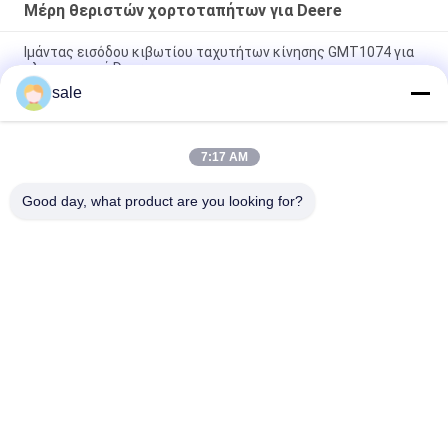
Μέρη θεριστών χορτοταπήτων για Deere
Ιμάντας εισόδου κιβωτίου ταχυτήτων κίνησης GMT1074 για
χλοοκοπτικά Deere
sale
Συμπλέκτης υπέρ Gator 2030 2020 τακτοποιήσεις Deere
πιάτων πίεσης συμπλεκτών DIS GM809222 GM809221
7:17 AM
Τμήματα κουρευτή γρασίδι κινητήρα εκκίνησης GAM878176
Fits Deere κουρευτή πράσινου
Good day, what product are you looking for?
Λαϊκή κατηγορία
Όλα
Μέρη Θεριστών 
Μέρη Θεριστών 
Χορτοταπήτων Για 
Χορτοταπήτων Για 
Toro
Deere
Μέρη Θεριστών 
Μέρη 
Χορτοταπήτων Για 
Αντικατάστασης 
Jacobsen
Θεριστών 
Τάκοι Αερισμού 
Χορτοταπήτων
Μέρη Κάρρων Γκολφ
Γκαζόν