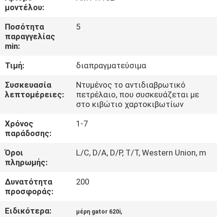
ΈΛΕΓΧΟΣ
μοντέλου:
Ποσότητα
5
ΜΑΣ
παραγγελίας
min:
ΕΛΆΤΕ
Τιμή:
διαπραγματεύσιμα
ΣΕ
ΕΠΑΦΉ
Συσκευασία
Ντυμένος το αντιδιαβρωτικό
λεπτομέρειες:
πετρέλαιο, που συσκευάζεται με
ΜΕ
στο κιβώτιο χαρτοκιβωτίων
Χρόνος
1-7
ΕΙΔΉΣΕΙΣ
παράδοσης:
Όροι
L/C, D/A, D/P, T/T, Western Union, m
πληρωμής:
ΖΗΤΉΣΤΕ
ΈΝΑ
Δυνατότητα
200
προσφοράς:
ΑΠΌΣΠΑΣΜΑ
Ειδικότερα:
,
μέρη gator 620i