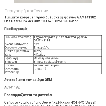
Περιγραφή προϊόντων
Τμήματα κουρευτή γρασίδι Συσκευή φρένων GAM141182
Fits Deere Hpx 4x4 Xuv 620i 625i 825i 850 Gator
Προδιαγραφές
Ονομασία προϊόντος
Τεχνουργήματα για τα πακέτα φρένων
GAM141182
Χώρος καταγωγής
Κίνα
Ονομασία μάρκας
Επικεφαλής
Τυπικό ή μη τυπικό
Τύπος
Υλικό
Χάλυβας
Εφαρμογή
Μηχανήματα γκαζόν
Υπηρεσία
Υπηρεσίες εξατομίκευσης
Πακέτο
Συσκευή από κάρτον
Οργανωτής
Αποδεκτό
κατασκευής
Αντικαθιστά τον αριθμό OEM
Αμ141182
Προσαρμόζονται τα μοντέλα
Οχήματα κοινής χρήσης Deere 4X2 HPX και 4X4 HPX (Diesel)