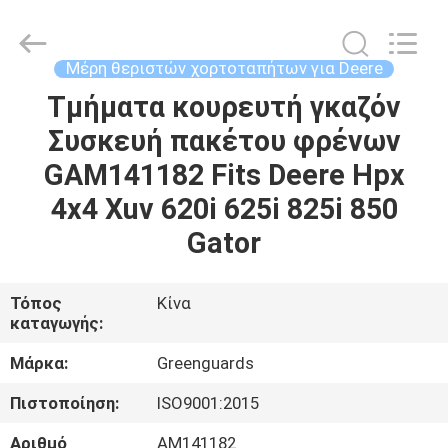
Dongguan
Hesheng
Long
Trading
Co.,
Μέρη θεριστών χορτοταπήτων για Deere
Ltd..
All
Τμήματα κουρευτή γκαζόν
ΣΠΊΤΙ
Rights
Reserved.
Συσκευή πακέτου φρένων
ΠΡΟΪΌΝΤΑ
GAM141182 Fits Deere Hpx
4x4 Xuv 620i 625i 825i 850
ΠΕΡΊΠΟΥ
Gator
ΕΜΕΊΣ
Τόπος
Κίνα
καταγωγής:
ΓΎΡΟΣ
ΕΡΓΟΣΤΑΣΊΩΝ
Μάρκα:
Greenguards
Πιστοποίηση:
ISO9001:2015
ΠΟΙΟΤΙΚΌΣ
Αριθμό
AM141182