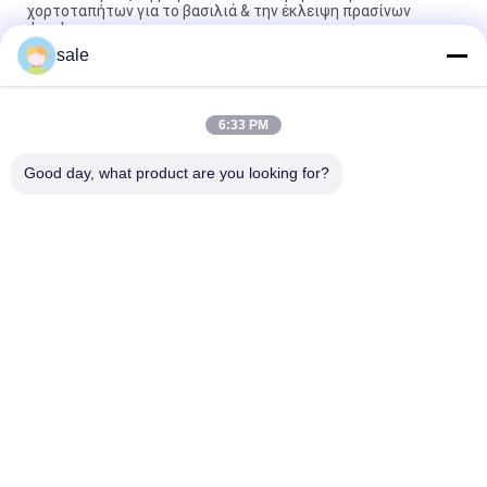
χορτοταπήτων για το βασιλιά & την έκλειψη πρασίνων
Jacobsen
sale
Δαχτυλίδι σφραγίδων γκαζόν GR92287 ταιριάζει στο Deere
Bunker και στο Field Vehicle
6:33 PM
Τμήματα κουρευτή γρασίδι Εσωτερική σφραγίδα λαδιού
GM91399 Fits Deere Deere Ελαφριά κουρευτήρια Fairway
Good day, what product are you looking for?
Λαϊκή κατηγορία
Όλα
Μέρη Θεριστών 
Μέρη Θεριστών 
Χορτοταπήτων Για 
Χορτοταπήτων Για 
Toro
Deere
Μέρη Θεριστών 
Μέρη 
Χορτοταπήτων Για 
Αντικατάστασης 
Jacobsen
Θεριστών 
Τάκοι Αερισμού 
Χορτοταπήτων
Μέρη Κάρρων Γκολφ
Γκαζόν
Ανεμιστήρας 
Λεπίδες Θεριστών 