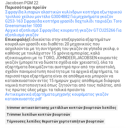
Jacobsen PGM 22
Περισσότερο προϊόν
Σφραγίδα λιπαρών ελαστικών κυλίνδρων κοπτήρα εξωτερικού
τριπλού χείλου μοντέλο G3004882 Για μηχανήματα γκαζόν
G253-163 Σφραγίδα κοπτήρα γρασίδι δαχτυλίδι ταιριάζει Toro
Greensmaster 1000
Αρχικό εξοπλισμό Σφραγίδες κουρευτή γκαζόν GTCU25266 Για
εξοπλισμό γκαζόν
Επικεφαλής
Ειδικεύεται στην επεξεργασία εξαρτημάτων
κουρελιών γρασίδι και διαθέτει 20 μηχανικούς που
ασχολούνται με τη συντήρηση του γκαζόν σε γήπεδα γκολφ, ο
καθένας με τουλάχιστον 15 χρόνια εμπειρίας, καλά
εξοικειωμένοι με το TORO, JOHNDEER,JACOBSEN κουρευτές
γκαζόν (μπορείτε να δώσετε σχέδια εάν χρειαστεί), όλα τα
εξαρτήματα δοκιμάζονται αυστηρά πριν από την αποστολή,
σχεδόν πανομοιότυπη ποιότητα με τα αρχικά εξαρτήματα, τα
περισσότερα εξαρτήματα είναι σε απόθεμα και μπορούν να
κατασκευαστούν εντός 15 ημερών χωρίς απόθεμα,με διάφορα
νομικά πιστοποιητικά όπως ζητούνται από τους πελάτες, από
τις πρώτες ύλες μέχρι τα τελικά προϊόντα.
Αντικειμενικά εξαρτήματα μηχανής κουρέματος γκαζόν
κατασκευαστής.pdf
trimmer αντικατάστασης μετάλλων κοπτών βουρτσών λεπίδες
Trimmer λεπίδων κοπτών βουρτσών
Τέμνουσες λεπίδες θεριστών χορτοταπήτων βουρτσών