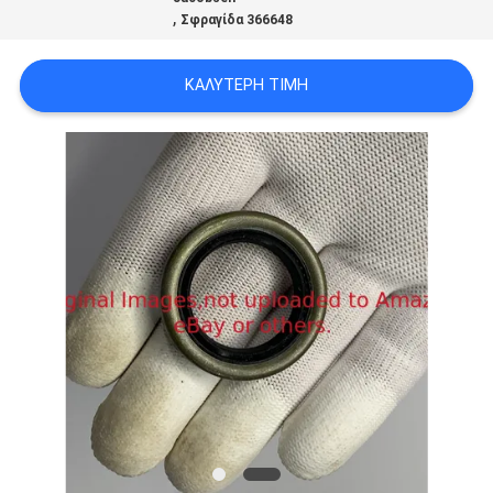
,
SITEMAP
Σφραγίδα 366648
ΚΑΛΎΤΕΡΗ ΤΙΜΉ
PRIVACY
POLICY