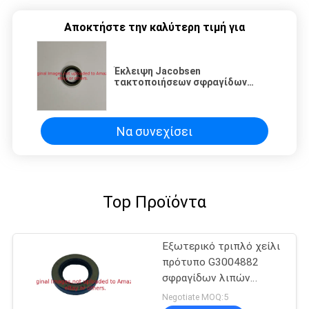
Αποκτήστε την καλύτερη τιμή για
Έκλειψη Jacobsen
τακτοποιήσεων σφραγίδων
G366648 μερών θεριστών
χορτοταπήτων, PGM & βασιλιάς
πρασίνων
Να συνεχίσει
Top Προϊόντα
Εξωτερικό τριπλό χείλι
πρότυπο G3004882
σφραγίδων λιπών
κυλίνδρων θεριστών για
Negotiate MOQ:5