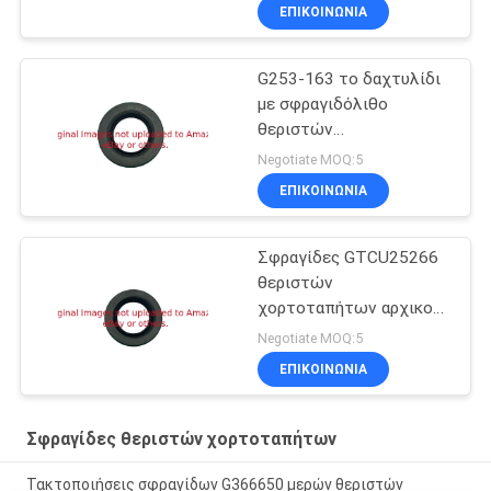
τα μηχανήματα
ΕΠΙΚΟΙΝΩΝΊΑ
χορτοταπήτων
G253-163 το δαχτυλίδι
με σφραγιδόλιθο
θεριστών
χορτοταπήτων
Negotiate MOQ:5
εγκαθιστά Toro
ΕΠΙΚΟΙΝΩΝΊΑ
Greensmaster 1000
Σφραγίδες GTCU25266
θεριστών
χορτοταπήτων αρχικού
εξοπλισμού για τον
Negotiate MOQ:5
εξοπλισμό
ΕΠΙΚΟΙΝΩΝΊΑ
χορτοταπήτων
Σφραγίδες θεριστών χορτοταπήτων
Τακτοποιήσεις σφραγίδων G366650 μερών θεριστών