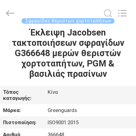
Dongguan
Hesheng
Long
Trading
Co.,
Σφραγίδες θεριστών χορτοταπήτων
Ltd..
All
Έκλειψη Jacobsen
ΣΠΊΤΙ
Rights
Reserved.
τακτοποιήσεων σφραγίδων
ΠΡΟΪΌΝΤΑ
G366648 μερών θεριστών
χορτοταπήτων, PGM &
ΠΕΡΊΠΟΥ
βασιλιάς πρασίνων
ΕΜΕΊΣ
Τόπος
Κίνα
καταγωγής:
ΓΎΡΟΣ
ΕΡΓΟΣΤΑΣΊΩΝ
Μάρκα:
Greenguards
Πιστοποίηση:
ISO9001:2015
ΠΟΙΟΤΙΚΌΣ
Αριθμό
366648