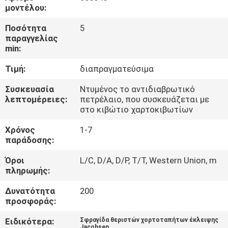
ΈΛΕΓΧΟΣ
μοντέλου:
Ποσότητα
5
ΜΑΣ
παραγγελίας
min:
ΕΛΆΤΕ
Τιμή:
διαπραγματεύσιμα
ΣΕ
ΕΠΑΦΉ
Συσκευασία
Ντυμένος το αντιδιαβρωτικό
λεπτομέρειες:
πετρέλαιο, που συσκευάζεται με
ΜΕ
στο κιβώτιο χαρτοκιβωτίων
Χρόνος
1-7
ΕΙΔΉΣΕΙΣ
παράδοσης:
Όροι
L/C, D/A, D/P, T/T, Western Union, m
πληρωμής:
ΖΗΤΉΣΤΕ
ΈΝΑ
Δυνατότητα
200
προσφοράς:
ΑΠΌΣΠΑΣΜΑ
Ειδικότερα:
Σφραγίδα θεριστών χορτοταπήτων έκλειψης
Jacobsen