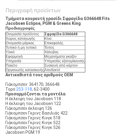
Περιγραφή προϊόντων
Τμήματα κουρευτή γρασίδι Σφραγίδα G366648 Fits
Jacobsen Eclipse, PGM & Greens King
Προδιαγραφές
Ονομασία προϊόντος
Σφραγίδα G366648
Χώρος καταγωγής
Κίνα
Ονομασία μάρκας
Επικεφαλής
Τυπικό ή μη τυπικό
Τύπος
Υλικό
Χάλυβας
Εφαρμογή
Μηχανήματα γκαζόν
Υπηρεσία
Υπηρεσίες εξατομίκευσης
Πακέτο
Συσκευή από κάρτον
Οργανωτής κατασκευής
Αποδεκτό
Αντικαθιστά τους αριθμούς OEM
Γιάκομπσεν: 364170, 366648
Τορο:
253-118
, 62-3400
Προσαρμόζονται τα μοντέλα
Η έκλειψη του Jacobsen 118
Η έκλειψη του Jacobsen 122
Γιάκομπσεν έκλειψη 126
Γιάκομπσεν Γκρινς Βασιλιάς 422
Γιάκομπσεν Γκρινς Κινγκ 518
Γιάκομπσεν Γκρινς Κινγκ 522
Γιάκομπσεν Γκρινς Κινγκ 526
Jacobsen PGM 19