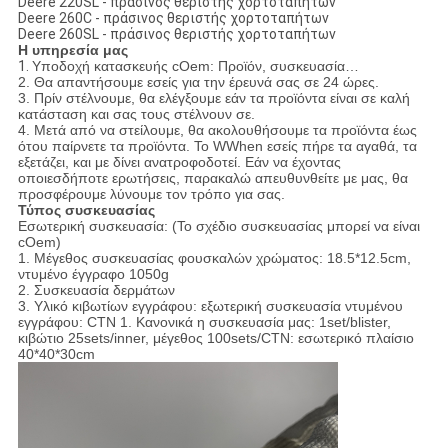
Deere 220SL - πράσινος θεριστής χορτοταπήτων
Deere 260C - πράσινος θεριστής χορτοταπήτων
Deere 260SL - πράσινος θεριστής χορτοταπήτων
Η υπηρεσία μας
1.
Υποδοχή κατασκευής cOem: Προϊόν, συσκευασία…
2. Θα απαντήσουμε εσείς για την έρευνά σας σε 24 ώρες.
3. Πρίν στέλνουμε, θα ελέγξουμε εάν τα προϊόντα είναι σε καλή
κατάσταση και σας τους στέλνουν σε.
4. Μετά από να στείλουμε, θα ακολουθήσουμε τα προϊόντα έως
ότου παίρνετε τα προϊόντα. Το WWhen εσείς πήρε τα αγαθά, τα
εξετάζει, και με δίνει ανατροφοδοτεί. Εάν να έχοντας
οποιεσδήποτε ερωτήσεις, παρακαλώ απευθυνθείτε με μας, θα
προσφέρουμε λύνουμε τον τρόπο για σας.
Τύπος συσκευασίας
Εσωτερική συσκευασία: (Το σχέδιο συσκευασίας μπορεί να είναι
cOem)
1. Μέγεθος συσκευασίας φουσκαλών χρώματος: 18.5*12.5cm,
ντυμένο έγγραφο 1050g
2. Συσκευασία δερμάτων
3. Υλικό κιβωτίων εγγράφου: εξωτερική συσκευασία ντυμένου
εγγράφου: CTN 1. Κανονικά η συσκευασία μας: 1set/blister,
κιβώτιο 25sets/inner, μέγεθος 100sets/CTN: εσωτερικό πλαίσιο
40*40*30cm