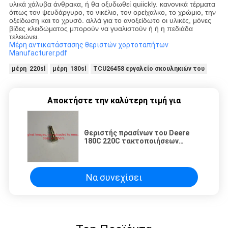
υλικά χάλυβα άνθρακα, ή θα οξυδωθεί quiickly. κανονικά τέρματα
όπως τον ψευδάργυρο, το νικέλιο, τον ορείχαλκο, το χρώμιο, την
οξείδωση και το χρυσό. αλλά για το ανοξείδωτο οι υλικές, μόνες
βίδες κλειδώματος μπορούν να γυαλιστούν ή ή η πεδιάδα
τελειώνει.
Μέρη αντικατάστασης θεριστών χορτοταπήτων
Manufacturer.pdf
μέρη 220sl
μέρη 180sl
TCU26458 εργαλείο σκουληκιών του
Αποκτήστε την καλύτερη τιμή για
Θεριστής πρασίνων του Deere
180C 220C τακτοποιήσεων
μπουλονιών GET11371 μερών
θεριστών χορτοταπήτων
Να συνεχίσει