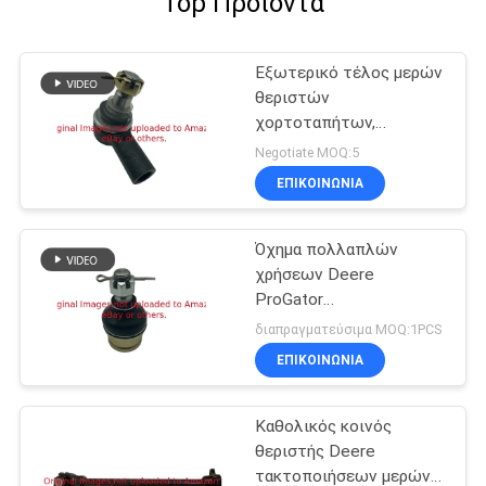
Top Προϊόντα
Εξωτερικό τέλος μερών
θεριστών
χορτοταπήτων,
θεριστής Deere
Negotiate MOQ:5
τακτοποιήσεων
ΕΠΙΚΟΙΝΩΝΊΑ
κυλίνδρων GTCA17297
Όχημα πολλαπλών
χρήσεων Deere
ProGator
τακτοποιήσεων
διαπραγματεύσιμα MOQ:1PCS
ενώσεων σφαιρών
ΕΠΙΚΟΙΝΩΝΊΑ
μερών θεριστών
χορτοταπήτων
GMIU800522
Καθολικός κοινός
θεριστής Deere
τακτοποιήσεων μερών