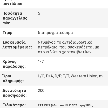
ΈΛΕΓΧΟΣ
μοντέλου:
Ποσότητα
5
ΜΑΣ
παραγγελίας
min:
ΕΛΆΤΕ
Τιμή:
διαπραγματεύσιμα
ΣΕ
ΕΠΑΦΉ
Συσκευασία
Ντυμένος το αντιδιαβρωτικό
λεπτομέρειες:
πετρέλαιο, που συσκευάζεται με
ΜΕ
στο κιβώτιο χαρτοκιβωτίων
Χρόνος
1-7
ΕΙΔΉΣΕΙΣ
παράδοσης:
Όροι
L/C, D/A, D/P, T/T, Western Union, m
πληρωμής:
ΖΗΤΉΣΤΕ
ΈΝΑ
Δυνατότητα
200
προσφοράς:
ΑΠΌΣΠΑΣΜΑ
Ειδικότερα:
,
,
ET11371 βίδα του
Et11367 μέρη 180c